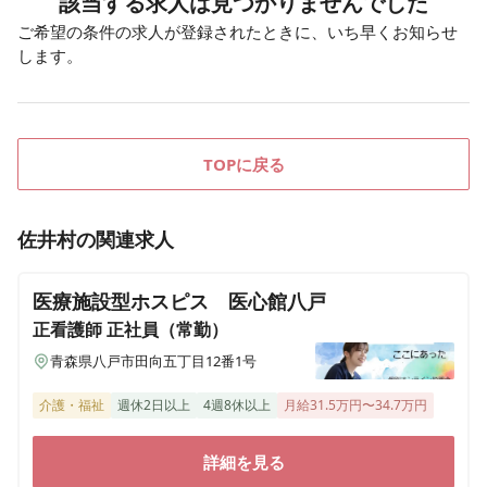
該当する求人は見つかりませんでした
ご希望の条件の求人が登録されたときに、いち早くお知らせ
します。
TOPに戻る
佐井村
の関連求人
医療施設型ホスピス 医心館八戸
正看護師
正社員（常勤）
青森県八戸市田向五丁目12番1号
介護・福祉
週休2日以上
4週8休以上
月給31.5万円〜34.7万円
詳細を見る