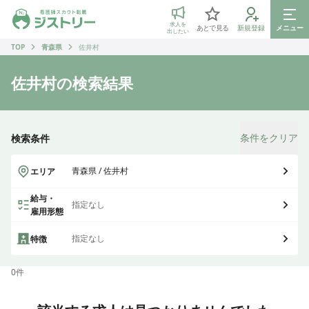
ジストリー 看護師の転職マッチング
求人を
あとで見る
新規登録
メニュー
出したい
TOP
青森県
佐井村
佐井村
の検索結果
条件をクリア
検索条件
青森県 / 佐井村
エリア
給与・
指定なし
雇用形態
指定なし
特徴
0
件