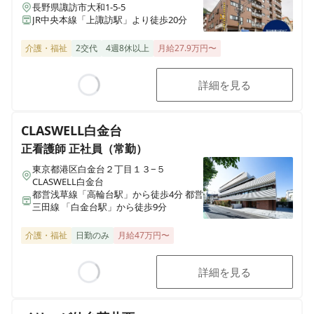
長野県諏訪市大和1-5-5
JR中央本線「上諏訪駅」より徒歩20分
介護・福祉
2交代
4週8休以上
月給27.9万円〜
詳細を見る
Loading...
CLASWELL白金台
正看護師
正社員（常勤）
東京都港区白金台２丁目１３−５
CLASWELL白金台
都営浅草線「高輪台駅」から徒歩4分 都営
三田線 「白金台駅」から徒歩9分
介護・福祉
日勤のみ
月給47万円〜
詳細を見る
Loading...