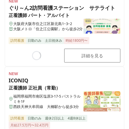
NEW
ぐり～ん2訪問看護ステーション サテライト
正看護師
パート・アルバイト
大阪府大阪市住之江区新北島1ｰ3ｰ2
大阪メトロ「住之江公園駅」から徒歩2分
訪問看護
日勤のみ
土日祝休み
時給1800円〜
詳細を見る
Loading...
NEW
ICONIQ
正看護師
正社員（常勤）
福岡県福岡市南区塩原3-17-5 パストラル
ミキ1F
西鉄天神大牟田線 大橋駅から徒歩3分
訪問看護
日勤のみ
週休2日以上
4週8休以上
月給27.5万円〜32.4万円