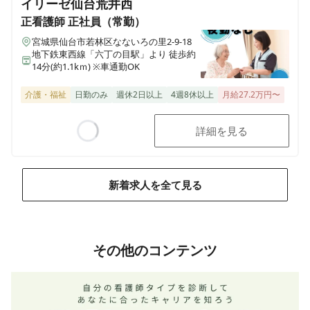
イリーゼ仙台荒井西
正看護師
正社員（常勤）
宮城県仙台市若林区なないろの里2-9-18
地下鉄東西線「六丁の目駅」より 徒歩約
14分(約1.1kｍ) ※車通勤OK
介護・福祉
日勤のみ
週休2日以上
4週8休以上
月給27.2万円〜
詳細を見る
Loading...
新着求人を全て見る
その他のコンテンツ