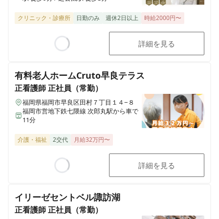
クリニック・診療所
日勤のみ
週休2日以上
時給2000円〜
詳細を見る
Loading...
有料老人ホームCruto早良テラス
正看護師
正社員（常勤）
福岡県福岡市早良区田村７丁目１４−８
福岡市営地下鉄七隈線 次郎丸駅から車で
11分
介護・福祉
2交代
月給32万円〜
詳細を見る
Loading...
イリーゼセントベル諏訪湖
正看護師
正社員（常勤）