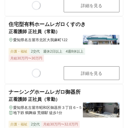
詳細を見る
Loading...
住宅型有料ホームレガロくすのき
正看護師
正社員（常勤）
愛知県名古屋市北区大我麻町122
介護・福祉
2交代
週休2日以上
4週8休以上
月給30万円〜30万円
詳細を見る
Loading...
ナーシングホームレガロ御器所
正看護師
正社員（常勤）
愛知県名古屋市昭和区御器所３丁目６−５
地下鉄 鶴舞線 荒畑駅 徒歩1分
介護・福祉
2交代
月給30万円〜32.0万円