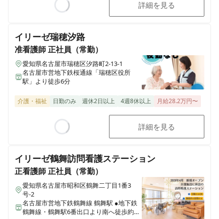
詳細を見る
Loading...
イリーゼ瑞穂汐路
准看護師
正社員（常勤）
愛知県名古屋市瑞穂区汐路町2-13-1
名古屋市営地下鉄桜通線「瑞穂区役所
駅」より徒歩6分
介護・福祉
日勤のみ
週休2日以上
4週8休以上
月給28.2万円〜
詳細を見る
Loading...
イリーゼ鶴舞訪問看護ステーション
正看護師
正社員（常勤）
愛知県名古屋市昭和区鶴舞二丁目1番3
号-2
名古屋市営地下鉄鶴舞線 鶴舞駅 ●地下鉄
鶴舞線・鶴舞駅6番出口より南へ徒歩約3