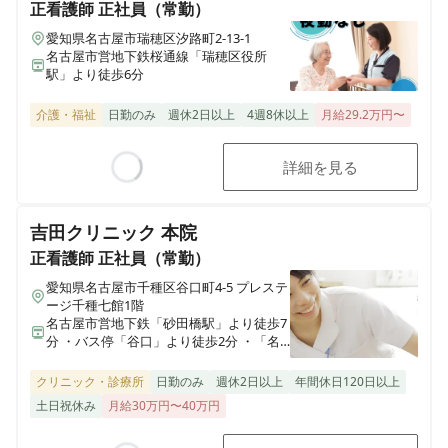
正看護師
正社員（常勤）
愛知県名古屋市瑞穂区汐路町2-13-1
名古屋市営地下鉄桜通線「瑞穂区役所
駅」より徒歩6分
介護・福祉
日勤のみ
週休2日以上
4週8休以上
月給29.2万円〜
詳細を見る
Loading...
吉田クリニック 本院
正看護師
正社員（常勤）
愛知県名古屋市千種区谷口町4-5 プレステ
ージ千種七館1階
名古屋市営地下鉄「砂田橋駅」より徒歩7
分 ・バス停「谷口」より徒歩2分 ・「名
古屋駅」より車25分
クリニック・診療所
日勤のみ
週休2日以上
年間休日120日以上
土日祝休み
月給30万円〜40万円