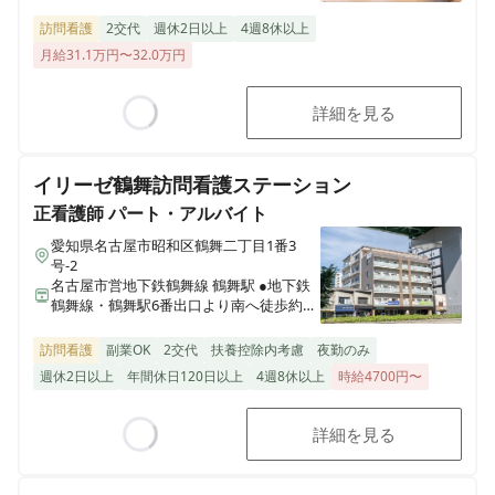
分 ●JR中央線鶴舞駅改札口より南へ徒歩約
5分 ●市営バス／「鶴舞公園前」2番もし
訪問看護
2交代
週休2日以上
4週8休以上
くは3番にて下車、西へ徒歩約5分
月給31.1万円〜32.0万円
詳細を見る
Loading...
イリーゼ鶴舞訪問看護ステーション
正看護師
パート・アルバイト
愛知県名古屋市昭和区鶴舞二丁目1番3
号-2
名古屋市営地下鉄鶴舞線 鶴舞駅 ●地下鉄
鶴舞線・鶴舞駅6番出口より南へ徒歩約3
分 ●JR中央線鶴舞駅改札口より南へ徒歩約
5分 ●市営バス／「鶴舞公園前」2番もし
訪問看護
副業OK
2交代
扶養控除内考慮
夜勤のみ
くは3番にて下車、西へ徒歩約5分
週休2日以上
年間休日120日以上
4週8休以上
時給4700円〜
詳細を見る
Loading...