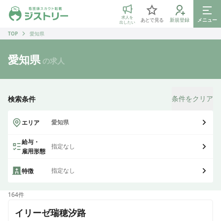
ジストリー 看護師の転職マッチング
求人を
あとで見る
新規登録
メニュー
出したい
TOP
愛知県
愛知県
の求人
条件をクリア
検索条件
愛知県
エリア
給与・
指定なし
雇用形態
指定なし
特徴
164
件
イリーゼ瑞穂汐路