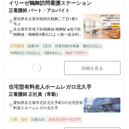
イリーゼ鶴舞訪問看護ステーション
正看護師
パート・アルバイト
愛知県名古屋市昭和区鶴舞二丁目1番3
号-2
名古屋市営地下鉄鶴舞線 鶴舞駅 ●地下鉄
鶴舞線・鶴舞駅6番出口より南へ徒歩約3
分 ●JR中央線鶴舞駅改札口より南へ徒歩約
5分 ●市営バス／「鶴舞公園前」2番もし
訪問看護
副業OK
2交代
扶養控除内考慮
週休2日以上
くは3番にて下車、西へ徒歩約5分
年間休日120日以上
4週8休以上
時給1750円〜
詳細を見る
Loading...
住宅型有料老人ホームレガロ北久手
正看護師
正社員（常勤）
愛知県名古屋市北区北久手町221住宅型有
料老人ホームレガロ北久手
介護・福祉
日勤のみ
月給30万円〜32万円