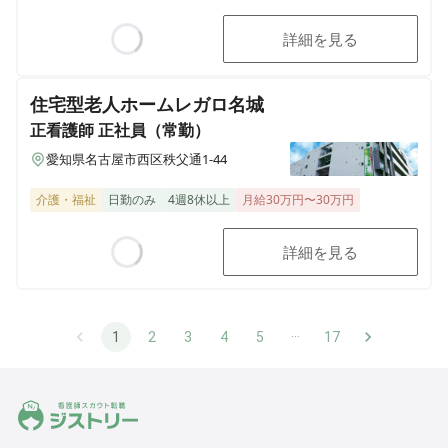
詳細を見る
Loading...
住宅型老人ホームレガロ名城
正看護師
正社員（常勤）
愛知県名古屋市西区秩父通1-44
介護・福祉
日勤のみ
4週8休以上
月給30万円〜30万円
詳細を見る
Loading...
…
1
2
3
4
5
17
ジストリー 看護師の転職マッチング