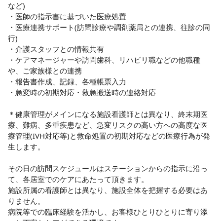
など)

・医師の指示書に基づいた医療処置

・医療連携サポート(訪問診療や調剤薬局との連携、往診の同
行)

・介護スタッフとの情報共有

・ケアマネージャーや訪問歯科、リハビリ職などの他職種
や、ご家族様との連携

・報告書作成、記録、各種帳票入力

・急変時の初期対応・救急搬送時の連絡対応

＊健康管理がメインになる施設看護師とは異なり、終末期医
療、難病、多重疾患など、急変リスクの高い方への高度な医
療管理(IVH対応等)と救命処置の初期対応などの医療行為が発
生します。

その日の訪問スケジュールはステーションからの指示に沿っ
て、各居室でのケアにあたって頂きます。

施設所属の看護師とは異なり、施設全体を把握する必要はあ
りません。

病院等での臨床経験を活かし、お客様ひとりひとりに寄り添