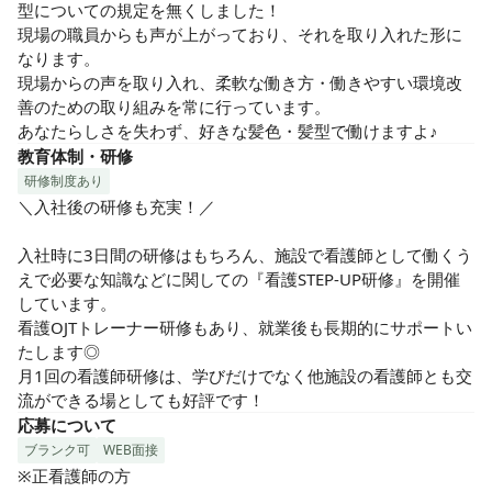
型についての規定を無くしました！

現場の職員からも声が上がっており、それを取り入れた形に
なります。

現場からの声を取り入れ、柔軟な働き方・働きやすい環境改
善のための取り組みを常に行っています。

あなたらしさを失わず、好きな髪色・髪型で働けますよ♪
教育体制・研修
研修制度あり
＼入社後の研修も充実！／

入社時に3日間の研修はもちろん、施設で看護師として働くう
えで必要な知識などに関しての『看護STEP-UP研修』を開催
しています。

看護OJTトレーナー研修もあり、就業後も長期的にサポートい
たします◎

月1回の看護師研修は、学びだけでなく他施設の看護師とも交
流ができる場としても好評です！
応募について
ブランク可
WEB面接
※正看護師の方
