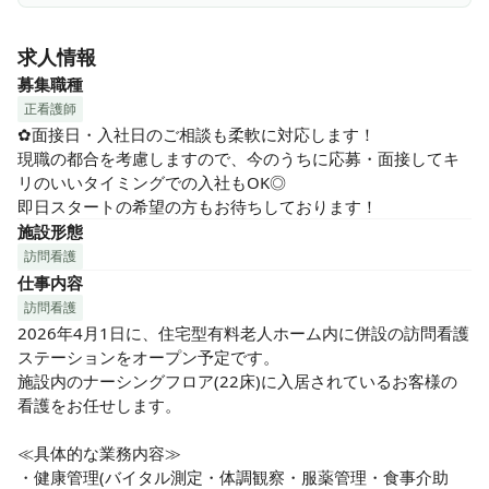
正社員登用の実績もあるので、ご家庭の事情等で今は正社員
で働くのが難しい…という方もゆくゆくはステップアップが
求人情報
可能です！
募集職種
正看護師
✿面接日・入社日のご相談も柔軟に対応します！

現職の都合を考慮しますので、今のうちに応募・面接してキ
リのいいタイミングでの入社もOK◎

即日スタートの希望の方もお待ちしております！
施設形態
訪問看護
仕事内容
訪問看護
2026年4月1日に、住宅型有料老人ホーム内に併設の訪問看護
ステーションをオープン予定です。

施設内のナーシングフロア(22床)に入居されているお客様の
看護をお任せします。

≪具体的な業務内容≫

・健康管理(バイタル測定・体調観察・服薬管理・食事介助　