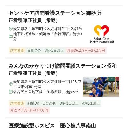
【急募】★駅近★施設内訪問看護 夜勤専属 / 週2日～
愛知県名古屋市瑞穂区汐路町2-13-1
OK / 車・バイク通勤OK
セントケア訪問看護ステーション御器所
イリーゼ岡谷
正看護師
正社員（常勤）
長野県岡谷市山下町1-1-37
愛知県名古屋市昭和区紅梅町3丁目2番1号
正看護師
正社員（常勤）
地下鉄桜通線・鶴舞線「御器所駅」徒歩3
【急募】★駅近★施設内訪問看護 高収入 / 車・バイク
分
イリーゼ仙台荒井西
通勤可 / 日勤のみも相談可
宮城県仙台市若林区なないろの里2-9-18
訪問看護
日勤のみ
週休2日以上
月給36.2万円〜37.2万円
イリーゼセントベル諏訪湖
みんなのかかりつけ訪問看護ステーション昭和
長野県諏訪市大和1-5-5
正看護師
正社員（常勤）
愛知県名古屋市昭和区東畑町一丁目28 ワ
イズ東畑301号室
名古屋市営地下鉄「御器所駅」徒歩5分
訪問看護
副業OK
日勤のみ
週休2日以上
4週8休以上
月給35.1万円〜43.3万円
医療施設型ホスピス 医心館八事南山