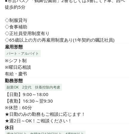
●市営バス／「鶴舞公園前」2番もしくは3番にて下車、西へ
徒歩約5分

◇制服貸与

◇食事補助

◇正社員登用制度有り

◇65歳以上の方の再雇用制度あり(1年契約の嘱託社員)
雇用形態
パート・アルバイト
※シフト制

※曜日応相談

有給・慶弔
勤務形態
副業OK
2交代
扶養控除内考慮
【日勤】9:00～18:00　

【夜勤】16:30～翌9:30

※休憩：60分

★日勤のみの勤務もご相談に応じます！

★週2日～OK！ご相談ください！
休日