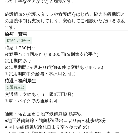
った丁寧なケアができる環境です。

施設所属の介護スタッフや看護師をはじめ、協力医療機関と
の連携体制も充実しており、安心してご相談いただける環境
です。
給与・賞与
時給1,750円〜
時給 1,750円～

夜勤手当：1回あたり 8,000円(※別途支給手当)

試用期間あり

※試用期間2ヶ月あり(労働条件は変動ありません)

※試用期間中の給与：本採用と同じ
待遇・福利厚生
交通費支給
交通費：支給あり（上限3万円/月）

※車・バイクでの通勤も可

通勤：名古屋市営地下鉄鶴舞線 鶴舞駅

●地下鉄鶴舞線・鶴舞駅6番出口より南へ徒歩約3分

●JR中央線鶴舞駅改札口より南へ徒歩約5分
