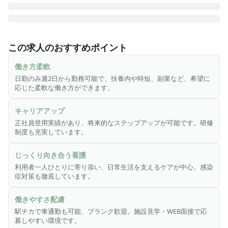
施設見学OK◎一部フロアをナーシングフロアに切り替え予定
のため、看護師を積極募集中！臨床経験を介護の現場で活か
この求人のおすすめポイント
し活躍できます。

働き方柔軟
≪「イリーゼ」の看護師の特長≫

日勤のみ週2日から勤務可能で、扶養内や時短、副業など、希望に
応じた柔軟な働き方ができます。
★感染症対策(スタンダードプリコーション)や予防接種も実施
中です。

キャリアアップ
正社員登用実績があり、将来的なステップアップが可能です。研修
★一人一人とじっくり向き合うことができるので、その方に
制度も充実しています。
合わせて最適な医療ケアを行うことができます。

ケガや病気の『治療』がメインになる病院とは違い、介護施
じっくり向き合う看護
設では日常生活を送るために必要なケアとしての看護業務に
利用者一人ひとりに寄り添い、日常生活を支えるケアが中心。感染
なります。

症対策も徹底しています。
★扶養内、時短、平日限定等、働き方のご希望があればご相
働きやすさ配慮
談に応じます！

駅チカで車通勤も可能、ブランク歓迎。施設見学・WEB面接で応
また、頑張りはしっかりと評価しています。

募しやすい環境です。