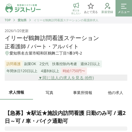
ジストリー 看護師の転職マッチング
求人を
あとで見る
新規登録
メニュー
出したい
TOP
愛知県
イリーゼ鶴舞訪問看護ステーションの看護師求人
2026/1/20
更新
イリーゼ鶴舞訪問看護ステーション
正看護師 / パート・アルバイト
愛知県名古屋市昭和区鶴舞二丁目1番3号-2
訪問看護
副業OK
2交代
扶養控除内考慮
週休2日以上
年間休日120日以上
4週8休以上
時給1750円〜
▼同じ法人の求人を見る (
6
件)
求人情報
写真
事業所情報
他の求人
【急募】★駅近★施設内訪問看護 日勤のみ可 / 週2
日～可 / 車・バイク通勤可