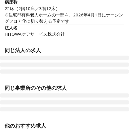
病床数
22床（2階10床／3階12床）

※住宅型有料老人ホームの一部を、2026年4月1日にナーシン
グフロア化に切り替える予定です
法人名
HITOWAケアサービス株式会社
同じ法人の求人
イリーゼ新潟中央
同じ事業所のその他の求人
新潟県新潟市中央区山二ツ3-8-143
イリーゼ天童
山形県天童市南小畑3-3-20
正看護師
パート・アルバイト
他のおすすめ求人
イリーゼ瑞穂汐路