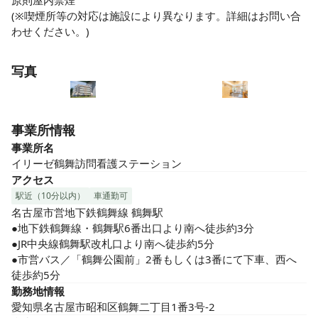
原則屋内禁煙

(※喫煙所等の対応は施設により異なります。詳細はお問い合
わせください。)
写真
事業所情報
事業所名
イリーゼ鶴舞訪問看護ステーション
アクセス
駅近（10分以内）
車通勤可
名古屋市営地下鉄鶴舞線 鶴舞駅

●地下鉄鶴舞線・鶴舞駅6番出口より南へ徒歩約3分

●JR中央線鶴舞駅改札口より南へ徒歩約5分

●市営バス／「鶴舞公園前」2番もしくは3番にて下車、西へ
徒歩約5分
勤務地情報
愛知県名古屋市昭和区鶴舞二丁目1番3号-2