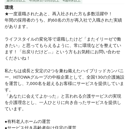
週休2日以上
年間休日120日以上
4週8休以上
環境
★一度退職されたあと、再入社された方も多数活躍中！

年間の採用者のうち、約60名の方が再入社で入職された実績
があります。

ライフスタイルの変化等で退職したけど「またイリーゼで働
きたい」と思ってもらえるように、常に環境などを整えてい
ます！「出戻りだけど…」という方もお気軽にお問い合わせ
くださいね！

私たちは成長と安定の2つを兼ね備えたハイブリッドカンパニ
ー、HITOWAグループの中核企業として、全国130の介護施設
を運営し、7,000名を超えるお客様にサービスを提供していま
す。

「あなたに会えてよかった」と言われる介護サービスの実現
を介護理念とし、一人ひとりに向き合ったサービスを提供し
ています。

●有料老人ホームの運営

●サービス付き高齢者向け住宅の運営
