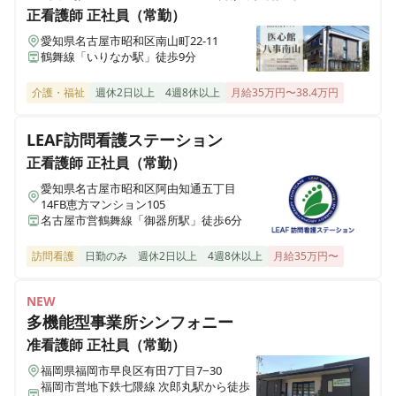
正看護師
正社員（常勤）
愛知県名古屋市昭和区南山町22-11
鶴舞線「いりなか駅」徒歩9分
介護・福祉
週休2日以上
4週8休以上
月給35万円〜38.4万円
LEAF訪問看護ステーション
正看護師
正社員（常勤）
愛知県名古屋市昭和区阿由知通五丁目
14FB恵方マンション105
名古屋市営鶴舞線「御器所駅」徒歩6分
訪問看護
日勤のみ
週休2日以上
4週8休以上
月給35万円〜
NEW
多機能型事業所シンフォニー
准看護師
正社員（常勤）
福岡県福岡市早良区有田7丁目7−30
福岡市営地下鉄七隈線 次郎丸駅から徒歩