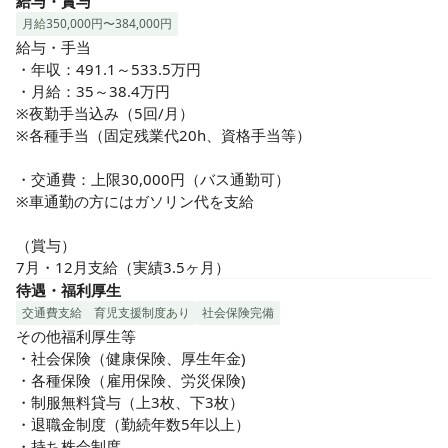
給与・賞与
月給350,000円〜384,000円
給与・手当

・年収：491.1～533.5万円

・月給：35～38.4万円

※夜勤手当込み（5回/月）

※各種手当（固定残業代20h、資格手当等）

・交通費：上限30,000円（バス通勤可）

※車通勤の方にはガソリン代を支給

（賞与）

7月・12月支給（実績3.5ヶ月）
待遇・福利厚生
交通費支給
育児支援制度あり
社会保険完備
その他福利厚生等

・社会保険（健康保険、厚生年金)

・各種保険（雇用保険、労災保険)

・制服無料貸与（上3枚、下3枚）

・退職金制度（勤続年数5年以上）

・持ち株会制度
