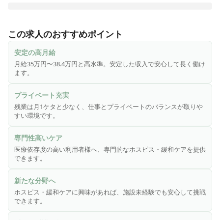
医心館は、切れ目ない看護・介護を必要とする医療依存度が
高い方をお受け入れし、大切な時間を穏やかに過ごしていた
この求人のおすすめポイント
だくための、安らぎの療養の場です。医療施設型ホスピスと
して皆様からのニーズにお応えし、療養環境の地域間格差の
安定の高月給
是正に貢献するため、全国各地で医心館を展開しています。

月給35万円〜38.4万円と高水準。安定した収入で安心して長く働け
ます。
終末期のがんや神経変性疾患を患う方、人工呼吸器を使用し
ている方、頻繁な喀痰吸引が必要な方――などの医療依存度
プライベート充実
が高い方々。そうした方々に安心して療養生活を送っていた
残業は月1ケタと少なく、仕事とプライベートのバランスが取りや
だくため、充実の人員体制を整えています。

すい環境です。
◎こんな方にピッタリ！！

専門性高いケア
・緩和ケアやホスピスに興味がある方

医療依存度の高い利用者様へ、専門的なホスピス・緩和ケアを提供
・病院での経験を活かし、新たな分野にチャレンジしたい方

できます。
・施設未経験だけど働いてみたい方
新たな分野へ
ホスピス・緩和ケアに興味があれば、施設未経験でも安心して挑戦
できます。