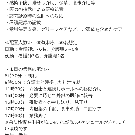
・感染予防、排せつ介助、保清、食事介助等

・医師の指示による医療処置

・訪問診療時の医師への対応

・看護記録の記載

・意思決定支援、グリーフケアなど、ご家族を含めたケア

≪配置人数≫　※満床時、50名想定

日勤：看護師5～6名、介護職5～6名

夜勤：看護師3名、介護職2名

～１日の業務の流れ～

8時30分 ：朝礼

8時50分：介護士と連携した排泄介助

11時30分：介護士と連携しホールへの移動介助

15時00分：必要に応じて外部の医師に報告

16時30分：夜勤者への申し送り、見守り

17時00分：内服薬の手配、食事介助、口腔ケア

17時30分：業務終了

※急な検査や手術がないので上記のスケジュールが崩れにく
い環境です