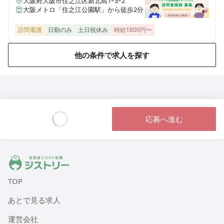
大阪府大阪市住之江区新北島1ｰ3ｰ2
三重県名張市東町1921-1
大阪メトロ「住之江公園駅」から徒歩2分
訪問看護
日勤のみ
土日祝休み
時給1800円〜
医療施設型ホスピス 医心館弘前
青森県弘前市大字外崎4丁目2-3
他の条件で求人を探す
医療施設型ホスピス 医心館篠崎
東京都江戸川区篠崎町2丁目31-3（住所未定）
医療施設型ホスピス 医心館八戸
応募へ進む
青森県八戸市田向五丁目12番1号
Loading...
医療施設型ホスピス 医心館秋田
秋田県秋田市広面字大巻59
ジストリー 看護師の転職マッチング
TOP
医療施設型ホスピス 医心館菊名
神奈川県横浜市港北区菊名六丁目20-42
あとで見る求人
運営会社