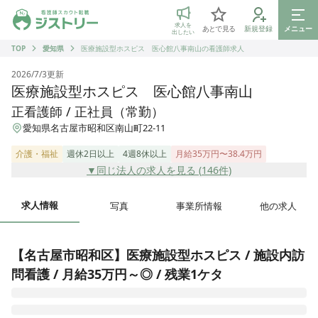
ジストリー 看護師の転職マッチング
求人を
あとで見る
新規登録
メニュー
出したい
TOP
愛知県
医療施設型ホスピス 医心館八事南山の看護師求人
2026/7/3
更新
医療施設型ホスピス 医心館八事南山
正看護師 / 正社員（常勤）
愛知県名古屋市昭和区南山町22-11
介護・福祉
週休2日以上
4週8休以上
月給35万円〜38.4万円
▼同じ法人の求人を見る (
146
件)
求人情報
写真
事業所情報
他の求人
【名古屋市昭和区】医療施設型ホスピス / 施設内訪
問看護 / 月給35万円～◎ / 残業1ケタ