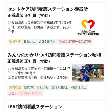
円～◎医療施設型ホスピスで看護管理者のお仕事
セントケア訪問看護ステーション御器所
医療施設型ホスピス 医心館加古川
正看護師
正社員（常勤）
兵庫県加古川市加古川町北在家2315番地の1
愛知県名古屋市昭和区紅梅町3丁目2番1号
正看護師
正社員（常勤）
地下鉄桜通線・鶴舞線「御器所駅」徒歩3
【名古屋市昭和区】夜勤・オンコールなし◎月給43.7万
分
医療施設型ホスピス 医心館南草津
円～◎看護知識を活かした地域連携看護師のお仕事
滋賀県草津市追分南二丁目３番17号
訪問看護
日勤のみ
週休2日以上
月給36.2万円〜37.2万円
医療施設型ホスピス 医心館所沢
みんなのかかりつけ訪問看護ステーション昭和
埼玉県所沢市大字北秋津８２２番
正看護師
正社員（常勤）
愛知県名古屋市昭和区東畑町一丁目28 ワ
医療施設型ホスピス 医心館経堂
イズ東畑301号室
東京都世田谷区宮坂三丁目2-8
名古屋市営地下鉄「御器所駅」徒歩5分
訪問看護
副業OK
日勤のみ
週休2日以上
4週8休以上
株式会社アンビスホールディングス 本社
月給35.1万円〜43.3万円
東京都中央区京橋一丁目6-1 三井住友海上テプコビル 7階
LEAF訪問看護ステーション
医療施設型ホスピス 医心館瑞江