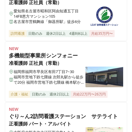
東京都江戸川区南篠崎町4丁目17番1号
正看護師
正社員（常勤）
愛知県名古屋市昭和区阿由知通五丁目
14FB恵方マンション105
ホスピス西城Ⅰ・Ⅱ
名古屋市営鶴舞線「御器所駅」徒歩6分
岩手県一関市八幡町2-43 （社団医療法人西城病院）
訪問看護
日勤のみ
週休2日以上
4週8休以上
月給35万円〜
医療施設型ホスピス 医心館小田原
神奈川県小田原市成田501-3
NEW
多機能型事業所シンフォニー
准看護師
正社員（常勤）
医療施設型ホスピス 医心館鈴鹿
三重県鈴鹿市末広東5番（住所未定）
福岡県福岡市早良区有田7丁目7−30
福岡市営地下鉄七隈線 次郎丸駅から徒歩
で20分 福岡市営地下鉄七隈線 橋本駅から
医療施設型ホスピス 医心館豊中
徒歩で23分
大阪府豊中市立花町１丁目6-31
介護・福祉
日勤のみ
週休2日以上
月給22万円〜26万円
医療施設型ホスピス 医心館加須
NEW
埼玉県加須市不動岡一丁目（住所未定）
ぐり～ん2訪問看護ステーション サテライト
正看護師
パート・アルバイト
医療施設型ホスピス 医心館ふくにし