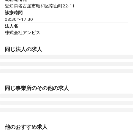
愛知県名古屋市昭和区南山町22-11
診療時間
08:30〜17:30
法人名
株式会社アンビス
同じ法人の求人
医療施設型ホスピス 医心館豊田
同じ事業所のその他の求人
愛知県豊田市浄水町原山277
医療施設型ホスピス 医心館山形
山形県山形市馬見ケ崎一丁目10-25
正看護師
正社員（常勤）
他のおすすめ求人
医療施設型ホスピス 医心館府中
【名古屋市昭和区】夜勤・オンコールなし◎月給52.1万
東京都府中市府中町三丁目3-6、7（住所未定）