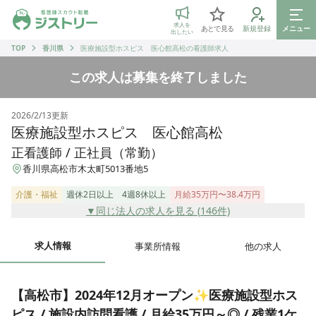
ジストリー 看護師の転職マッチング
求人を
あとで見る
新規登録
メニュー
出したい
TOP
香川県
医療施設型ホスピス 医心館高松の看護師求人
この求人は募集を終了しました
2026/2/13
更新
医療施設型ホスピス 医心館高松
正看護師 / 正社員（常勤）
香川県高松市木太町5013番地5
介護・福祉
週休2日以上
4週8休以上
月給35万円〜38.4万円
▼同じ法人の求人を見る (
146
件)
求人情報
事業所情報
他の求人
【高松市】2024年12月オープン✨医療施設型ホス
ピス / 施設内訪問看護 / 月給35万円～◎ / 残業1ケ