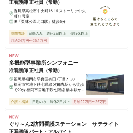
医療施設型ホスピス 医心館加古川
正看護師
正社員（常勤）
兵庫県加古川市加古川町北在家2315番地の1
香川県高松市中央町16-16 ストーリァ中央
正看護師
正社員（常勤）
町1F号室
【高松市｜2024年12月オープン予定】夜勤・オンコー
JR「栗林公園北口駅」徒歩6分
医療施設型ホスピス 医心館南草津
ルなし◎月給45.4万円～◎医療施設型ホスピスで看護管
滋賀県草津市追分南二丁目３番17号
理者のお仕事
訪問看護
日勤のみ
週休2日以上
4週8休以上
月給24万円〜26.1万円
医療施設型ホスピス 医心館所沢
埼玉県所沢市大字北秋津８２２番
NEW
多機能型事業所シンフォニー
医療施設型ホスピス 医心館経堂
准看護師
正社員（常勤）
東京都世田谷区宮坂三丁目2-8
福岡県福岡市早良区有田7丁目7−30
福岡市営地下鉄七隈線 次郎丸駅から徒歩
で20分 福岡市営地下鉄七隈線 橋本駅から
株式会社アンビスホールディングス 本社
徒歩で23分
東京都中央区京橋一丁目6-1 三井住友海上テプコビル 7階
介護・福祉
日勤のみ
週休2日以上
月給22万円〜26万円
医療施設型ホスピス 医心館瑞江
NEW
東京都江戸川区南篠崎町4丁目17番1号
ぐり～ん2訪問看護ステーション サテライト
正看護師
パート・アルバイト