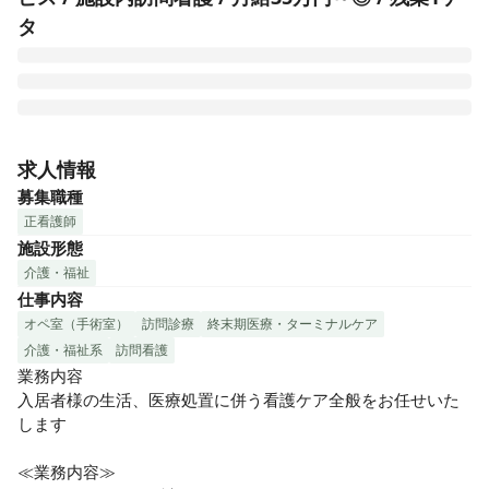
タ
医心館は、切れ目ない看護・介護を必要とする医療依存度が
高い方をお受け入れし、大切な時間を穏やかに過ごしていた
求人情報
だくための、安らぎの療養の場です。医療施設型ホスピスと
募集職種
して皆様からのニーズにお応えし、療養環境の地域間格差の
正看護師
是正に貢献するため、全国各地で医心館を展開しています。

施設形態
介護・福祉
終末期のがんや神経変性疾患を患う方、人工呼吸器を使用し
仕事内容
ている方、頻繁な喀痰吸引が必要な方――などの医療依存度
が高い方々。そうした方々に安心して療養生活を送っていた
オペ室（手術室）
訪問診療
終末期医療・ターミナルケア
だくため、充実の人員体制を整えています。

介護・福祉系
訪問看護
業務内容

◎こんな方にピッタリ！！

入居者様の生活、医療処置に併う看護ケア全般をお任せいた
・緩和ケアやホスピスに興味がある方

します

・病院での経験を活かし、新たな分野にチャレンジしたい方

・施設未経験だけど働いてみたい方
≪業務内容≫
