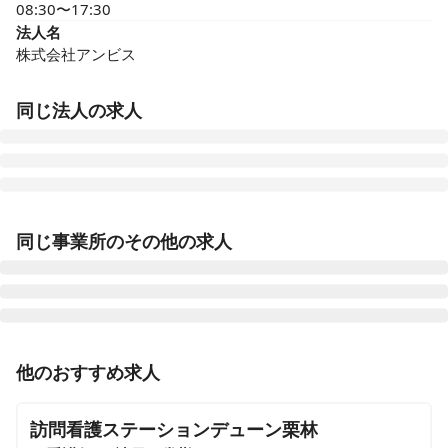
08:30〜17:30
法人名
株式会社アンビス
同じ法人の求人
医療施設型ホスピス 医心館豊田
同じ事業所のその他の求人
愛知県豊田市浄水町原山277
医療施設型ホスピス 医心館山形
山形県山形市馬見ケ崎一丁目10-25
正看護師
正社員（常勤）
他のおすすめ求人
医療施設型ホスピス 医心館府中
【高松市】夜勤・オンコールなし◎月給37.8万円～◎看
東京都府中市府中町三丁目3-6、7（住所未定）
護知識を活かした地域連携看護師のお仕事
訪問看護ステーションデューン栗林