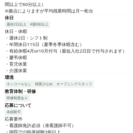
間以上で60分以上）

※拠点によりますが平均残業時間は月一桁台
休日
週休2日以上
4週8休以上
休日・休暇

・週休2日・シフト制

・年間休日115日（夏季冬季休暇含む）

・有給休暇4月or10月付与（最短入社2日目で付与されます）

・慶弔休暇

・育児休業

・介護休業
環境
オンコールなし
残業少なめ
オープニングスタッフ
教育体制・研修
研修制度あり
応募について
未経験可
応募要件

・看護師免許必須（准看護師不可）

・病院での臨床経験3年以上