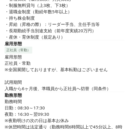
・制服無料貸与（上3枚、下3枚）

・退職金制度（勤続年数5年以上）

・持ち株会制度

・昇給（昇格の際）：リーダー手当、主任手当等

・長期勤続手当別途支給（前年度実績20万円）

・産休・育休制度（規定あり）
雇用形態
正社員（常勤）
雇用形態

正社員・常勤

※全国展開しておりますが、基本転勤はございません

試用期間

入職から6ヶ月後、準職員から正社員へ切替（同条件）
勤務形態
勤務時間

日勤：08:30～17:30

夜勤：16:30～翌09:30

※夜勤明けの次の日は基本お休み

※休憩時間は法定通り（勤務時間6時間以上で45分以上、8時