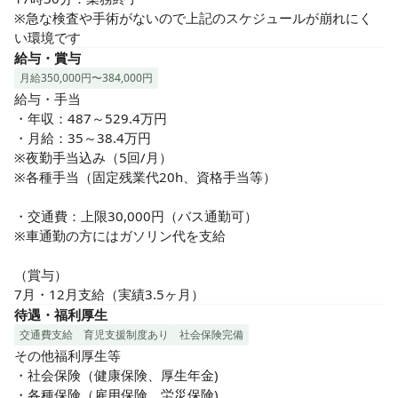
※急な検査や手術がないので上記のスケジュールが崩れにく
い環境です
給与・賞与
月給350,000円〜384,000円
給与・手当

・年収：487～529.4万円

・月給：35～38.4万円

※夜勤手当込み（5回/月）

※各種手当（固定残業代20h、資格手当等）

・交通費：上限30,000円（バス通勤可）

※車通勤の方にはガソリン代を支給

（賞与）

7月・12月支給（実績3.5ヶ月）
待遇・福利厚生
交通費支給
育児支援制度あり
社会保険完備
その他福利厚生等

・社会保険（健康保険、厚生年金)

・各種保険（雇用保険、労災保険)
