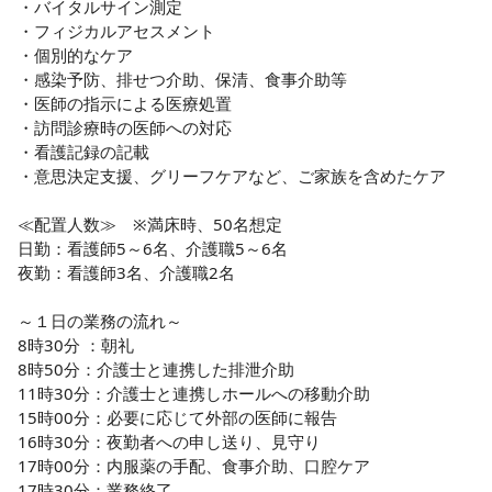
・バイタルサイン測定

・フィジカルアセスメント

・個別的なケア

・感染予防、排せつ介助、保清、食事介助等

・医師の指示による医療処置

・訪問診療時の医師への対応

・看護記録の記載

・意思決定支援、グリーフケアなど、ご家族を含めたケア

≪配置人数≫　※満床時、50名想定

日勤：看護師5～6名、介護職5～6名

夜勤：看護師3名、介護職2名

～１日の業務の流れ～

8時30分 ：朝礼

8時50分：介護士と連携した排泄介助

11時30分：介護士と連携しホールへの移動介助

15時00分：必要に応じて外部の医師に報告

16時30分：夜勤者への申し送り、見守り

17時00分：内服薬の手配、食事介助、口腔ケア

17時30分：業務終了
