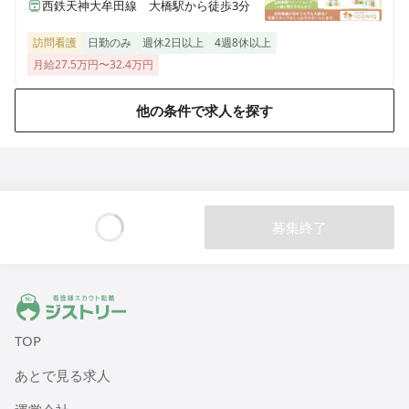
西鉄天神大牟田線 大橋駅から徒歩3分
医療施設型ホスピス 医心館弘前
青森県弘前市大字外崎4丁目2-3
訪問看護
日勤のみ
週休2日以上
4週8休以上
月給27.5万円〜32.4万円
医療施設型ホスピス 医心館篠崎
東京都江戸川区篠崎町2丁目31-3（住所未定）
他の条件で求人を探す
医療施設型ホスピス 医心館八戸
青森県八戸市田向五丁目12番1号
医療施設型ホスピス 医心館秋田
募集終了
秋田県秋田市広面字大巻59
Loading...
医療施設型ホスピス 医心館八事南山
ジストリー 看護師の転職マッチング
愛知県名古屋市昭和区南山町22-11
TOP
医療施設型ホスピス 医心館菊名
あとで見る求人
神奈川県横浜市港北区菊名六丁目20-42