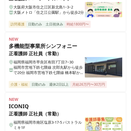
ホスピス西城Ⅰ・Ⅱ
大阪府大阪市住之江区新北島1ｰ3ｰ2
岩手県一関市八幡町2-43 （社団医療法人西城病院）
大阪メトロ「住之江公園駅」から徒歩2分
訪問看護
日勤のみ
土日祝休み
時給1800円〜
医療施設型ホスピス 医心館小田原
神奈川県小田原市成田501-3
NEW
多機能型事業所シンフォニー
医療施設型ホスピス 医心館鈴鹿
三重県鈴鹿市末広東5番（住所未定）
正看護師
正社員（常勤）
福岡県福岡市早良区有田7丁目7−30
福岡市営地下鉄七隈線 次郎丸駅から徒歩
医療施設型ホスピス 医心館豊中
で20分 福岡市営地下鉄七隈線 橋本駅から
大阪府豊中市立花町１丁目6-31
徒歩で23分
介護・福祉
日勤のみ
週休2日以上
月給26万円〜30万円
医療施設型ホスピス 医心館加須
埼玉県加須市不動岡一丁目（住所未定）
NEW
ICONIQ
正看護師
正社員（常勤）
医療施設型ホスピス 医心館ふくにし
三重県名張市東町1921-1
福岡県福岡市南区塩原3-17-5 パストラル
ミキ1F