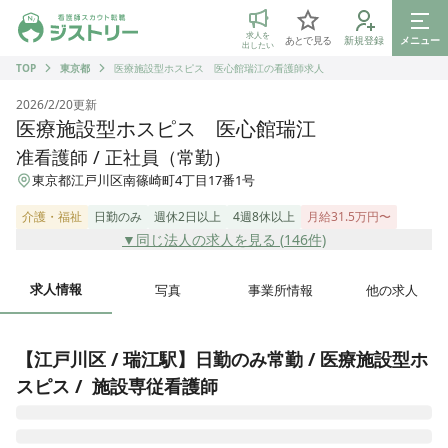
ジストリー 看護師の転職マッチング
求人を
あとで見る
新規登録
メニュー
出したい
TOP
東京都
医療施設型ホスピス 医心館瑞江の看護師求人
2026/2/20
更新
医療施設型ホスピス 医心館瑞江
准看護師 / 正社員（常勤）
東京都江戸川区南篠崎町4丁目17番1号
介護・福祉
日勤のみ
週休2日以上
4週8休以上
月給31.5万円〜
▼同じ法人の求人を見る (
146
件)
求人情報
写真
事業所情報
他の求人
【江戸川区 / 瑞江駅】日勤のみ常勤 / 医療施設型ホ
スピス /  施設専従看護師