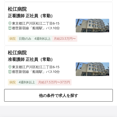
三重県鈴鹿市末広東5番（住所未定）
松江病院
医療施設型ホスピス 医心館豊中
正看護師
正社員（常勤）
大阪府豊中市立花町１丁目6-31
東京都江戸川区松江二丁目6-15
都営新宿線「船堀駅」バス10分
医療施設型ホスピス 医心館加須
病院
日勤のみ
4週8休以上
月給23.5万円〜
埼玉県加須市不動岡一丁目（住所未定）
松江病院
医療施設型ホスピス 医心館ふくにし
准看護師
正社員（常勤）
三重県名張市東町1921-1
東京都江戸川区松江二丁目6-15
都営新宿線「船堀駅」バス10分
医療施設型ホスピス 医心館弘前
青森県弘前市大字外崎4丁目2-3
病院
4週8休以上
月給27.5万円〜37万円
医療施設型ホスピス 医心館篠崎
他の条件で求人を探す
東京都江戸川区篠崎町2丁目31-3（住所未定）
医療施設型ホスピス 医心館八戸