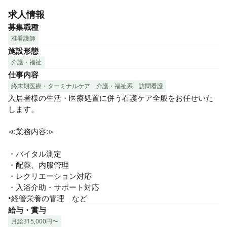
求人情報
募集職種
准看護師
施設形態
介護・福祉
仕事内容
終末期医療・ターミナルケア
介護・福祉系
訪問看護
入居者様の生活・医療処置に併う看護ケア全般をお任せいた
します。

≪業務内容≫

・バイタル測定

・配薬、内服管理

・レクリエーション対応

・入浴介助・サポート対応

•経管栄養の管理　など
給与・賞与
月給315,000円〜