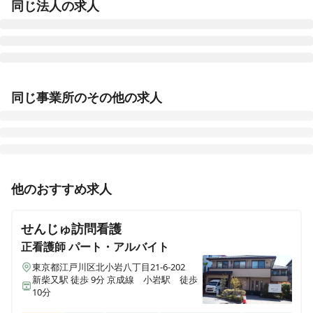
同じ法人の求人
医療施設型ホスピス 医心館豊田
同じ事業所のその他の求人
愛知県豊田市浄水町原山277
医療施設型ホスピス 医心館山形
山形県山形市馬見ケ崎一丁目10-25
正看護師
正社員（常勤）
他のおすすめ求人
医療施設型ホスピス 医心館府中
【江戸川区 / 瑞江駅】日勤のみ常勤 / 医療施設型ホスピ
東京都府中市府中町三丁目3-6、7（住所未定）
ス / 施設専従看護師
せんじゅ訪問看護
医療施設型ホスピス 医心館加古川
正看護師
パート・アルバイト
兵庫県加古川市加古川町北在家2315番地の1
東京都江戸川区北小岩八丁目21-6-202
正看護師
正社員（常勤）
新柴又駅 徒歩 9分 京成線 小岩駅 徒歩
【江戸川区南篠崎町 / 瑞江駅】夜勤・オンコールなし◎
10分
医療施設型ホスピス 医心館南草津
月給43.7万円～◎看護知識を活かした地域連携看護師の
滋賀県草津市追分南二丁目３番17号