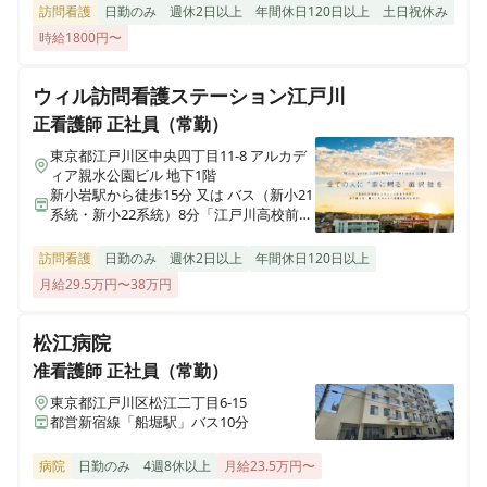
お仕事
訪問看護
日勤のみ
週休2日以上
年間休日120日以上
土日祝休み
時給1800円〜
医療施設型ホスピス 医心館所沢
埼玉県所沢市大字北秋津８２２番
正看護師
正社員（常勤）
ウィル訪問看護ステーション江戸川
【江戸川区 / 瑞江駅】医療施設型ホスピス / 施設内訪問
正看護師
正社員（常勤）
看護 / 月給40万円～◎ / 残業1ケタ
医療施設型ホスピス 医心館経堂
東京都江戸川区中央四丁目11-8 アルカデ
東京都世田谷区宮坂三丁目2-8
ィア親水公園ビル 地下1階
新小岩駅から徒歩15分 又は バス（新小21
系統・新小22系統）8分「江戸川高校前」
株式会社アンビスホールディングス 本社
で下車し徒歩1分
東京都中央区京橋一丁目6-1 三井住友海上テプコビル 7階
訪問看護
日勤のみ
週休2日以上
年間休日120日以上
月給29.5万円〜38万円
ホスピス西城Ⅰ・Ⅱ
岩手県一関市八幡町2-43 （社団医療法人西城病院）
松江病院
准看護師
正社員（常勤）
医療施設型ホスピス 医心館小田原
東京都江戸川区松江二丁目6-15
神奈川県小田原市成田501-3
都営新宿線「船堀駅」バス10分
病院
日勤のみ
4週8休以上
月給23.5万円〜
医療施設型ホスピス 医心館鈴鹿