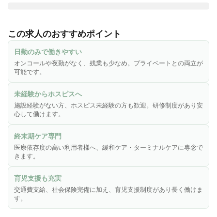
医心館は、切れ目ない看護・介護を必要とする医療依存度が
高い方をお受け入れし、大切な時間を穏やかに過ごしていた
この求人のおすすめポイント
だくための、安らぎの療養の場です。医療施設型ホスピスと
して皆様からのニーズにお応えし、療養環境の地域間格差の
日勤のみで働きやすい
是正に貢献するため、全国各地で医心館を展開しています。

オンコールや夜勤がなく、残業も少なめ。プライベートとの両立が
可能です。
終末期のがんや神経変性疾患を患う方、人工呼吸器を使用し
ている方、頻繁な喀痰吸引が必要な方――などの医療依存度
未経験からホスピスへ
が高い方々。そうした方々に安心して療養生活を送っていた
施設経験がない方、ホスピス未経験の方も歓迎。研修制度があり安
だくため、充実の人員体制を整えています。

心して働けます。
◎こんな方にピッタリ！！

終末期ケア専門
・緩和ケアやホスピスに興味がある方

医療依存度の高い利用者様へ、緩和ケア・ターミナルケアに専念で
・病院での経験を活かし、新たな分野にチャレンジしたい方

きます。
・施設未経験だけど働いてみたい方
育児支援も充実
交通費支給、社会保険完備に加え、育児支援制度があり長く働けま
す。