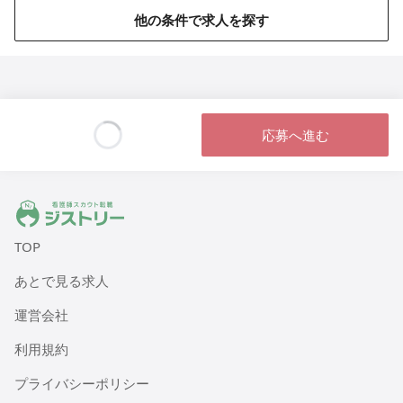
東京都江戸川区篠崎町2丁目31-3（住所未定）
他の条件で求人を探す
医療施設型ホスピス 医心館八戸
青森県八戸市田向五丁目12番1号
医療施設型ホスピス 医心館秋田
応募へ進む
秋田県秋田市広面字大巻59
Loading...
医療施設型ホスピス 医心館八事南山
ジストリー 看護師の転職マッチング
愛知県名古屋市昭和区南山町22-11
TOP
医療施設型ホスピス 医心館菊名
あとで見る求人
神奈川県横浜市港北区菊名六丁目20-42
運営会社
医療施設型ホスピス 医心館八王子
利用規約
東京都八王子市明神町三丁目3-20
プライバシーポリシー
医療施設型ホスピス 医心館東札幌