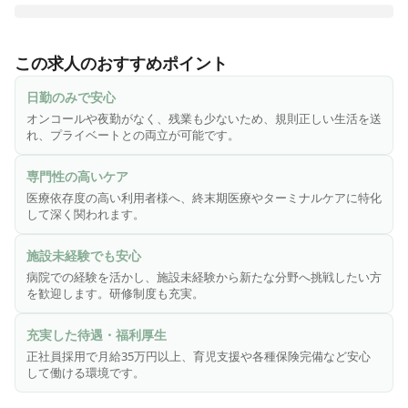
医心館は、切れ目ない看護・介護を必要とする医療依存度が
高い方をお受け入れし、大切な時間を穏やかに過ごしていた
この求人のおすすめポイント
だくための、安らぎの療養の場です。医療施設型ホスピスと
して皆様からのニーズにお応えし、療養環境の地域間格差の
日勤のみで安心
是正に貢献するため、全国各地で医心館を展開しています。

オンコールや夜勤がなく、残業も少ないため、規則正しい生活を送
れ、プライベートとの両立が可能です。
終末期のがんや神経変性疾患を患う方、人工呼吸器を使用し
ている方、頻繁な喀痰吸引が必要な方――などの医療依存度
専門性の高いケア
が高い方々。そうした方々に安心して療養生活を送っていた
医療依存度の高い利用者様へ、終末期医療やターミナルケアに特化
だくため、充実の人員体制を整えています。

して深く関われます。
◎こんな方にピッタリ！！

施設未経験でも安心
・緩和ケアやホスピスに興味がある方

病院での経験を活かし、施設未経験から新たな分野へ挑戦したい方
・病院での経験を活かし、新たな分野にチャレンジしたい方

を歓迎します。研修制度も充実。
・施設未経験だけど働いてみたい方
充実した待遇・福利厚生
正社員採用で月給35万円以上、育児支援や各種保険完備など安心
して働ける環境です。