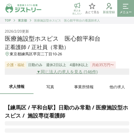
ジストリー 看護師の転職マッチング
求人を
あとで見る
新規登録
メニュー
出したい
TOP
東京都
医療施設型ホスピス 医心館平和台の看護師求人
2026/2/20
更新
医療施設型ホスピス 医心館平和台
正看護師 / 正社員（常勤）
東京都練馬区早宮二丁目10-26
介護・福祉
日勤のみ
週休2日以上
4週8休以上
月給35万円〜
▼同じ法人の求人を見る (
146
件)
求人情報
写真
事業所情報
他の求人
【練馬区 / 平和台駅】日勤のみ常勤 / 医療施設型ホ
スピス /  施設専従看護師