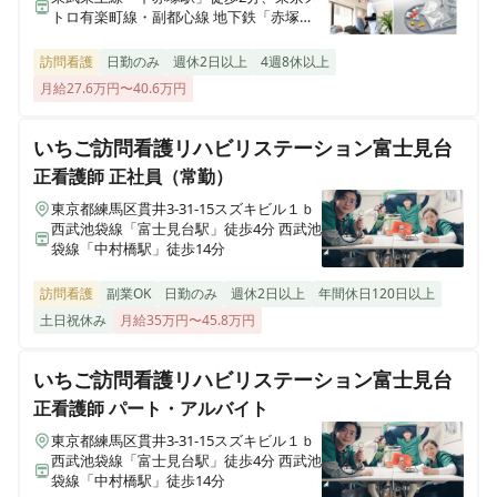
トロ有楽町線・副都心線 地下鉄「赤塚
駅」徒歩3分
医療施設型ホスピス 医心館所沢
正看護師
正社員（常勤）
訪問看護
日勤のみ
週休2日以上
4週8休以上
埼玉県所沢市大字北秋津８２２番
【練馬区早宮 / 平和台駅】夜勤・オンコールなし◎月給
月給27.6万円〜40.6万円
43.7万円～◎看護知識を活かした地域連携看護師のお仕
事
医療施設型ホスピス 医心館経堂
いちご訪問看護リハビリステーション富士見台
東京都世田谷区宮坂三丁目2-8
正看護師
正社員（常勤）
東京都練馬区貫井3-31-15スズキビル１ｂ
准看護師
正社員（常勤）
株式会社アンビスホールディングス 本社
西武池袋線「富士見台駅」徒歩4分 西武池
【練馬区 / 平和台駅】日勤のみ常勤 / 医療施設型ホスピ
東京都中央区京橋一丁目6-1 三井住友海上テプコビル 7階
袋線「中村橋駅」徒歩14分
ス / 施設専従看護師
訪問看護
副業OK
日勤のみ
週休2日以上
年間休日120日以上
医療施設型ホスピス 医心館瑞江
土日祝休み
月給35万円〜45.8万円
東京都江戸川区南篠崎町4丁目17番1号
いちご訪問看護リハビリステーション富士見台
ホスピス西城Ⅰ・Ⅱ
正看護師
パート・アルバイト
岩手県一関市八幡町2-43 （社団医療法人西城病院）
東京都練馬区貫井3-31-15スズキビル１ｂ
西武池袋線「富士見台駅」徒歩4分 西武池
医療施設型ホスピス 医心館小田原
袋線「中村橋駅」徒歩14分