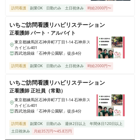
神奈川県小田原市成田501-3
訪問看護
副業OK
日勤のみ
土日祝休み
時給2000円〜
医療施設型ホスピス 医心館鈴鹿
いちご訪問看護リハビリステーション
三重県鈴鹿市末広東5番（住所未定）
正看護師
パート・アルバイト
医療施設型ホスピス 医心館豊中
東京都練馬区石神井町7丁目1-14 石神井ス
カイビル401
大阪府豊中市立花町１丁目6-31
西武池袋線「石神井公園駅」徒歩4分
医療施設型ホスピス 医心館加須
訪問看護
副業OK
日勤のみ
土日祝休み
時給2000円〜
埼玉県加須市不動岡一丁目（住所未定）
いちご訪問看護リハビリステーション
医療施設型ホスピス 医心館ふくにし
正看護師
正社員（常勤）
三重県名張市東町1921-1
東京都練馬区石神井町7丁目1-14 石神井ス
カイビル401
西武池袋線「石神井公園駅」徒歩4分
医療施設型ホスピス 医心館弘前
青森県弘前市大字外崎4丁目2-3
訪問看護
副業OK
日勤のみ
週休2日以上
年間休日120日以上
土日祝休み
月給35万円〜45.8万円
医療施設型ホスピス 医心館篠崎