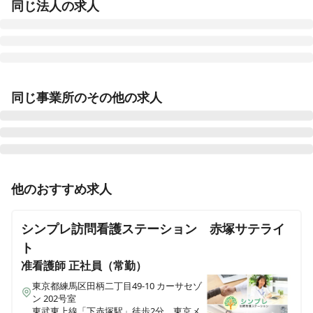
同じ法人の求人
医療施設型ホスピス 医心館豊田
同じ事業所のその他の求人
愛知県豊田市浄水町原山277
医療施設型ホスピス 医心館山形
山形県山形市馬見ケ崎一丁目10-25
正看護師
正社員（常勤）
他のおすすめ求人
医療施設型ホスピス 医心館府中
【練馬区 / 平和台駅】医療施設型ホスピス / 施設内訪問
東京都府中市府中町三丁目3-6、7（住所未定）
看護 / 月給40万円～◎ / 残業1ケタ
シンプレ訪問看護ステーション 赤塚サテライ
医療施設型ホスピス 医心館加古川
ト
兵庫県加古川市加古川町北在家2315番地の1
准看護師
正社員（常勤）
正看護師
正社員（常勤）
【練馬区 / 平和台駅】夜勤・オンコールなし◎月給53.6
東京都練馬区田柄二丁目49-10 カーサセゾ
医療施設型ホスピス 医心館南草津
万円～◎医療施設型ホスピスで看護管理者のお仕事
ン 202号室
滋賀県草津市追分南二丁目３番17号
東武東上線「下赤塚駅」徒歩2分、東京メ