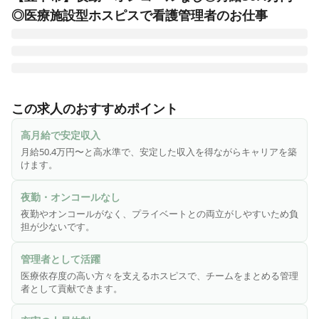
◎医療施設型ホスピスで看護管理者のお仕事
医心館は、切れ目ない看護・介護を必要とする医療依存度が
高い方をお受け入れし、大切な時間を穏やかに過ごしていた
この求人のおすすめポイント
だくための、安らぎの療養の場です。医療施設型ホスピスと
して皆様からのニーズにお応えし、療養環境の地域間格差の
高月給で安定収入
是正に貢献するため、全国各地で医心館を展開しています。

月給50.4万円〜と高水準で、安定した収入を得ながらキャリアを築
けます。
終末期のがんや神経変性疾患を患う方、人工呼吸器を使用し
ている方、頻繁な喀痰吸引が必要な方――などの医療依存度
夜勤・オンコールなし
が高い方々。そうした方々に安心して療養生活を送っていた
夜勤やオンコールがなく、プライベートとの両立がしやすいため負
だくため、充実の人員体制を整えています。

担が少ないです。
今回、医心館に併設する訪問看護・訪問介護ステーションの
管理者として活躍
管理者としてチームをまとめる役割を担う「看護管理者」を
医療依存度の高い方々を支えるホスピスで、チームをまとめる管理
募集いたします。
者として貢献できます。