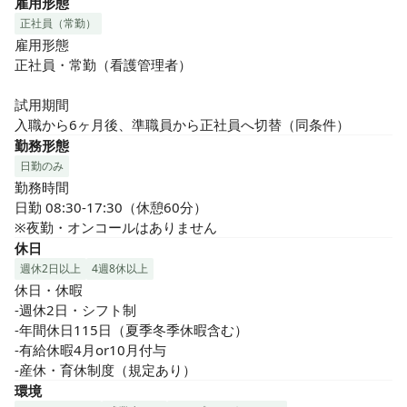
雇用形態
正社員（常勤）
雇用形態

正社員・常勤（看護管理者）

試用期間

入職から6ヶ月後、準職員から正社員へ切替（同条件）
勤務形態
日勤のみ
勤務時間

日勤 08:30-17:30（休憩60分）

※夜勤・オンコールはありません
休日
週休2日以上
4週8休以上
休日・休暇

-週休2日・シフト制

-年間休日115日（夏季冬季休暇含む）

-有給休暇4月or10月付与

-産休・育休制度（規定あり）
環境