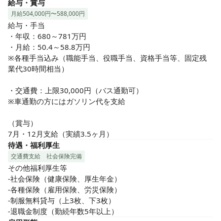
給与・賞与
月給504,000円〜588,000円
給与・手当

・年収：680～781万円

・月給：50.4～58.8万円

※各種手当込み（職能手当、役職手当、資格手当等、固定残
業代30時間相当）

・交通費：上限30,000円（バス通勤可）

※車通勤の方にはガソリン代を支給

（賞与）

7月・12月支給（実績3.5ヶ月）
待遇・福利厚生
交通費支給
社会保険完備
その他福利厚生等

-社会保険（健康保険、厚生年金）

-各種保険（雇用保険、労災保険）

-制服無料貸与（上3枚、下3枚）

-退職金制度（勤続年数5年以上）