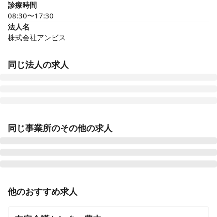
診療時間
08:30〜17:30
法人名
株式会社アンビス
同じ法人の求人
医療施設型ホスピス 医心館豊田
同じ事業所のその他の求人
愛知県豊田市浄水町原山277
医療施設型ホスピス 医心館山形
山形県山形市馬見ケ崎一丁目10-25
正看護師
正社員（常勤）
他のおすすめ求人
医療施設型ホスピス 医心館府中
【豊中市】医療施設型ホスピス / 施設内訪問看護 / 月給
東京都府中市府中町三丁目3-6、7（住所未定）
37万円～◎ / 残業1ケタ