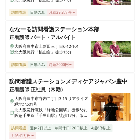
ホスピス西城Ⅰ・Ⅱ
訪問看護
日勤のみ
月給29.3万円〜
岩手県一関市八幡町2-43 （社団医療法人西城病院）
ななーる訪問看護ステーション本部
医療施設型ホスピス 医心館小田原
正看護師
パート・アルバイト
神奈川県小田原市成田501-3
大阪府豊中市上新田三丁目6-12-101
北大阪急行「桃山台」徒歩15分
医療施設型ホスピス 医心館鈴鹿
三重県鈴鹿市末広東5番（住所未定）
訪問看護
日勤のみ
時給2000円〜
訪問看護ステーションメディケアジャパン豊中
医療施設型ホスピス 医心館加須
埼玉県加須市不動岡一丁目（住所未定）
正看護師
正社員（常勤）
大阪府豊中市寺内二丁目3-15 リアライズ
緑地北601号
医療施設型ホスピス 医心館ふくにし
北大阪急行電鉄「緑地公園駅」徒歩6分、
三重県名張市東町1921-1
阪急千里線「千里山駅」徒歩17分、阪急
千里線「関大前駅」徒歩24分
訪問看護
週休2日以上
年間休日120日以上
4週8休以上
医療施設型ホスピス 医心館弘前
青森県弘前市大字外崎4丁目2-3
月給41万円〜