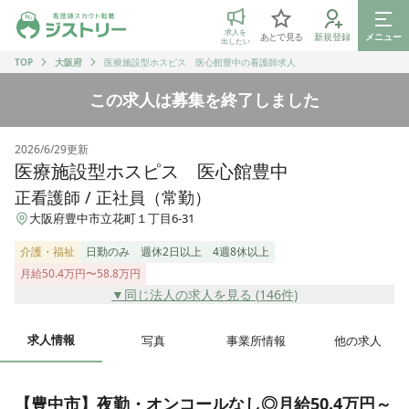
ジストリー 看護師の転職マッチング
求人を
あとで見る
新規登録
メニュー
出したい
TOP
大阪府
医療施設型ホスピス 医心館豊中の看護師求人
この求人は募集を終了しました
2026/6/29
更新
医療施設型ホスピス 医心館豊中
正看護師 / 正社員（常勤）
大阪府豊中市立花町１丁目6-31
介護・福祉
日勤のみ
週休2日以上
4週8休以上
月給50.4万円〜58.8万円
▼同じ法人の求人を見る (
146
件)
求人情報
写真
事業所情報
他の求人
【豊中市】夜勤・オンコールなし◎月給50.4万円～