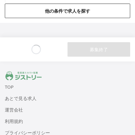
他の条件で求人を探す
医療施設型ホスピス 医心館篠崎
東京都江戸川区篠崎町2丁目31-3（住所未定）
医療施設型ホスピス 医心館八戸
青森県八戸市田向五丁目12番1号
募集終了
Loading...
医療施設型ホスピス 医心館秋田
秋田県秋田市広面字大巻59
ジストリー 看護師の転職マッチング
医療施設型ホスピス 医心館八事南山
愛知県名古屋市昭和区南山町22-11
TOP
あとで見る求人
医療施設型ホスピス 医心館菊名
神奈川県横浜市港北区菊名六丁目20-42
運営会社
利用規約
医療施設型ホスピス 医心館八王子
東京都八王子市明神町三丁目3-20
プライバシーポリシー