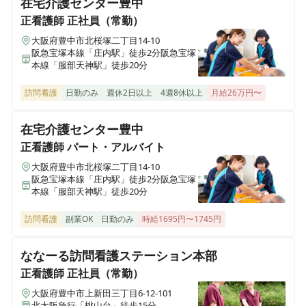
在宅介護センター豊中
医療施設型ホスピス 医心館加古川
正看護師
正社員（常勤）
兵庫県加古川市加古川町北在家2315番地の1
大阪府豊中市北桜塚二丁目14-10
阪急宝塚本線「庄内駅」徒歩2分阪急宝塚
本線「服部天神駅」徒歩20分
医療施設型ホスピス 医心館南草津
滋賀県草津市追分南二丁目３番17号
訪問看護
日勤のみ
週休2日以上
4週8休以上
月給26万円〜
医療施設型ホスピス 医心館所沢
在宅介護センター豊中
埼玉県所沢市大字北秋津８２２番
正看護師
パート・アルバイト
大阪府豊中市北桜塚二丁目14-10
医療施設型ホスピス 医心館経堂
阪急宝塚本線「庄内駅」徒歩2分阪急宝塚
東京都世田谷区宮坂三丁目2-8
本線「服部天神駅」徒歩20分
訪問看護
副業OK
日勤のみ
時給1695円〜1745円
株式会社アンビスホールディングス 本社
東京都中央区京橋一丁目6-1 三井住友海上テプコビル 7階
ななーる訪問看護ステーション本部
正看護師
正社員（常勤）
医療施設型ホスピス 医心館瑞江
東京都江戸川区南篠崎町4丁目17番1号
大阪府豊中市上新田三丁目6-12-101
北大阪急行「桃山台」徒歩15分