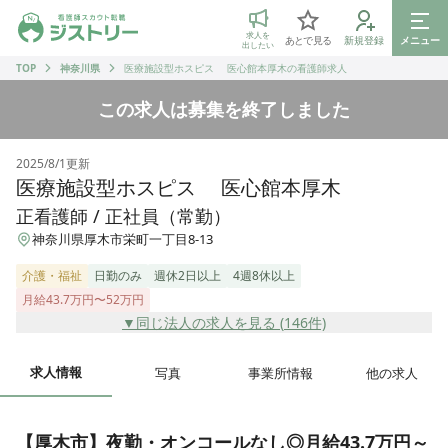
ジストリー 看護師の転職マッチング
求人を
あとで見る
新規登録
メニュー
出したい
TOP
神奈川県
医療施設型ホスピス 医心館本厚木の看護師求人
この求人は募集を終了しました
2025/8/1
更新
医療施設型ホスピス 医心館本厚木
正看護師 / 正社員（常勤）
神奈川県厚木市栄町一丁目8-13
介護・福祉
日勤のみ
週休2日以上
4週8休以上
月給43.7万円〜52万円
▼同じ法人の求人を見る (
146
件)
求人情報
写真
事業所情報
他の求人
【厚木市】夜勤・オンコールなし◎月給43.7万円～