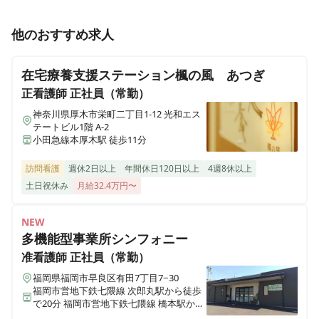
正看護師
正社員（常勤）
他のおすすめ求人
医療施設型ホスピス 医心館府中
【厚木市】医療施設型ホスピス / 施設内訪問看護 / 月給
東京都府中市府中町三丁目3-6、7（住所未定）
40万円～◎ / 残業1ケタ
在宅療養支援ステーション楓の風 あつぎ
医療施設型ホスピス 医心館加古川
正看護師
正社員（常勤）
兵庫県加古川市加古川町北在家2315番地の1
神奈川県厚木市栄町二丁目1-12 光和エス
正看護師
正社員（常勤）
テートビル1階 A-2
【厚木市】夜勤・オンコールなし◎月給56.1万円～◎医
小田急線本厚木駅 徒歩11分
医療施設型ホスピス 医心館南草津
療施設型ホスピスで看護管理者のお仕事
滋賀県草津市追分南二丁目３番17号
訪問看護
週休2日以上
年間休日120日以上
4週8休以上
土日祝休み
月給32.4万円〜
医療施設型ホスピス 医心館所沢
埼玉県所沢市大字北秋津８２２番
NEW
多機能型事業所シンフォニー
医療施設型ホスピス 医心館経堂
准看護師
正社員（常勤）
東京都世田谷区宮坂三丁目2-8
福岡県福岡市早良区有田7丁目7−30
福岡市営地下鉄七隈線 次郎丸駅から徒歩
で20分 福岡市営地下鉄七隈線 橋本駅から
株式会社アンビスホールディングス 本社
徒歩で23分
東京都中央区京橋一丁目6-1 三井住友海上テプコビル 7階