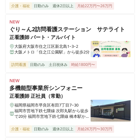
介護・福祉
日勤のみ
週休2日以上
月給22万円〜26万円
医療施設型ホスピス 医心館瑞江
NEW
東京都江戸川区南篠崎町4丁目17番1号
ぐり～ん2訪問看護ステーション サテライト
正看護師
パート・アルバイト
ホスピス西城Ⅰ・Ⅱ
大阪府大阪市住之江区新北島1ｰ3ｰ2
岩手県一関市八幡町2-43 （社団医療法人西城病院）
大阪メトロ「住之江公園駅」から徒歩2分
訪問看護
日勤のみ
土日祝休み
時給1800円〜
医療施設型ホスピス 医心館小田原
神奈川県小田原市成田501-3
NEW
多機能型事業所シンフォニー
医療施設型ホスピス 医心館鈴鹿
三重県鈴鹿市末広東5番（住所未定）
正看護師
正社員（常勤）
福岡県福岡市早良区有田7丁目7−30
福岡市営地下鉄七隈線 次郎丸駅から徒歩
医療施設型ホスピス 医心館豊中
で20分 福岡市営地下鉄七隈線 橋本駅から
大阪府豊中市立花町１丁目6-31
徒歩で23分
介護・福祉
日勤のみ
週休2日以上
月給26万円〜30万円
医療施設型ホスピス 医心館加須