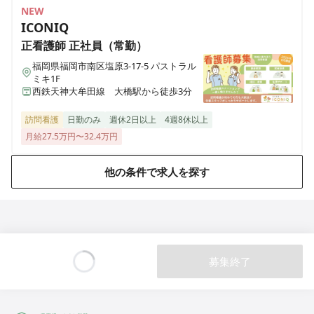
埼玉県加須市不動岡一丁目（住所未定）
NEW
ICONIQ
正看護師
正社員（常勤）
医療施設型ホスピス 医心館ふくにし
三重県名張市東町1921-1
福岡県福岡市南区塩原3-17-5 パストラル
ミキ1F
西鉄天神大牟田線 大橋駅から徒歩3分
医療施設型ホスピス 医心館弘前
青森県弘前市大字外崎4丁目2-3
訪問看護
日勤のみ
週休2日以上
4週8休以上
月給27.5万円〜32.4万円
医療施設型ホスピス 医心館篠崎
東京都江戸川区篠崎町2丁目31-3（住所未定）
他の条件で求人を探す
医療施設型ホスピス 医心館八戸
青森県八戸市田向五丁目12番1号
医療施設型ホスピス 医心館秋田
募集終了
秋田県秋田市広面字大巻59
Loading...
医療施設型ホスピス 医心館八事南山