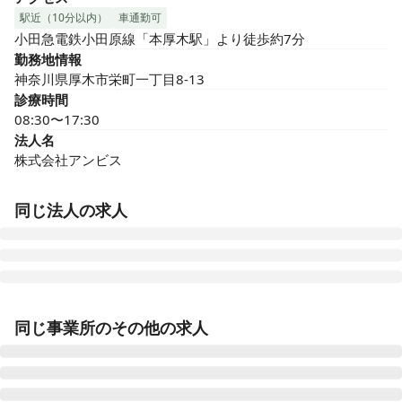
駅近（10分以内）
車通勤可
小田急電鉄小田原線「本厚木駅」より徒歩約7分
勤務地情報
神奈川県厚木市栄町一丁目8-13
診療時間
08:30〜17:30
法人名
株式会社アンビス
同じ法人の求人
医療施設型ホスピス 医心館豊田
同じ事業所のその他の求人
愛知県豊田市浄水町原山277
医療施設型ホスピス 医心館山形
山形県山形市馬見ケ崎一丁目10-25