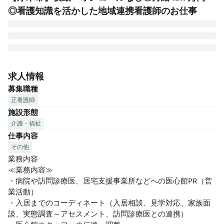
◎看護知識を活かした地域連携看護師のお仕事
医心館は、切れ目ない看護・介護を必要とする医療依存度が
高い方をお受け入れし、大切な時間を穏やかに過ごしていた
求人情報
だくための、安らぎの療養の場です。医療施設型ホスピスと
募集職種
して皆様からのニーズにお応えし、療養環境の地域間格差の
正看護師
是正に貢献するため、全国各地で医心館を展開しています。

施設形態
介護・福祉
病院や訪問診療医、居宅支援事業所などへの医心館PR（営業
仕事内容
活動）や入居までのコーディネート（入居相談・見学対応・
家族面談・実態調査～アセスメント・訪問診療医との連携）
その他
など、看護知識を活かしながら働いていただく「地域連携看
業務内容

護師」を募集いたします。

≪業務内容≫

ご入居者様・ご家族・病院・施設から「ありがとう」を多く
・病院や訪問診療医、居宅支援事業所などへの医心館PR（営
いただけるお仕事です。

業活動）

・入居までのコーディネート（入居相談、見学対応、家族面
◎こんな方をお待ちしております

談、実態調査～アセスメント、訪問診療医との連携）
