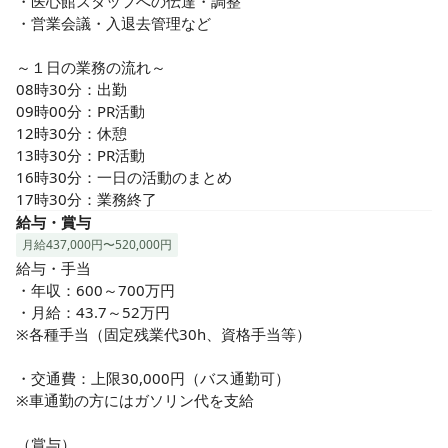
・人と会話するのが好きな方

・医心館スタッフへの伝達・調整

・色々なところに行くのが好きな方

・営業会議・入退去管理など

・問題なくPC操作ができる方

・相手の気持ちを大切に考えて行動できる方

～１日の業務の流れ～

・誠実かつ真面目に職務をこなす人
08時30分：出勤

09時00分：PR活動　

12時30分：休憩

13時30分：PR活動

16時30分：一日の活動のまとめ

17時30分：業務終了
給与・賞与
月給437,000円〜520,000円
給与・手当

・年収：600～700万円

・月給：43.7～52万円

※各種手当（固定残業代30h、資格手当等）

・交通費：上限30,000円（バス通勤可）

※車通勤の方にはガソリン代を支給

（賞与）
