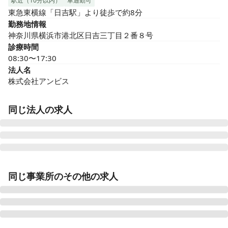
駅近（10分以内）
車通勤可
東急東横線「日吉駅」より徒歩で約8分
勤務地情報
神奈川県横浜市港北区日吉三丁目２番８号
診療時間
08:30〜17:30
法人名
株式会社アンビス
同じ法人の求人
医療施設型ホスピス 医心館豊田
同じ事業所のその他の求人
愛知県豊田市浄水町原山277
医療施設型ホスピス 医心館山形
山形県山形市馬見ケ崎一丁目10-25