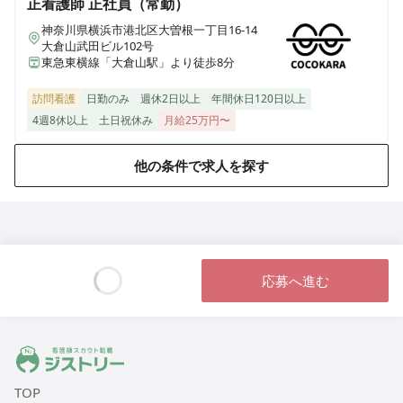
正看護師
正社員（常勤）
神奈川県横浜市港北区大曽根一丁目16-14
医療施設型ホスピス 医心館ふくにし
大倉山武田ビル102号
三重県名張市東町1921-1
東急東横線「大倉山駅」より徒歩8分
訪問看護
日勤のみ
週休2日以上
年間休日120日以上
医療施設型ホスピス 医心館弘前
4週8休以上
土日祝休み
月給25万円〜
青森県弘前市大字外崎4丁目2-3
他の条件で求人を探す
医療施設型ホスピス 医心館篠崎
東京都江戸川区篠崎町2丁目31-3（住所未定）
医療施設型ホスピス 医心館八戸
青森県八戸市田向五丁目12番1号
応募へ進む
Loading...
医療施設型ホスピス 医心館秋田
秋田県秋田市広面字大巻59
ジストリー 看護師の転職マッチング
医療施設型ホスピス 医心館八事南山
TOP
愛知県名古屋市昭和区南山町22-11