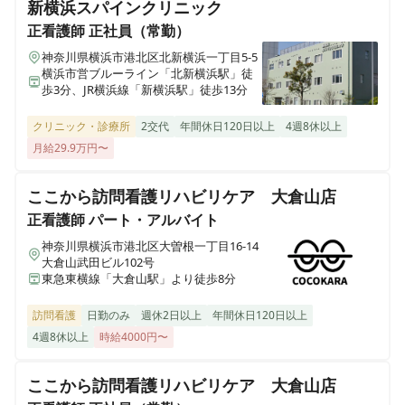
新横浜スパインクリニック
正看護師
正社員（常勤）
医療施設型ホスピス 医心館瑞江
東京都江戸川区南篠崎町4丁目17番1号
神奈川県横浜市港北区北新横浜一丁目5-5
横浜市営ブルーライン「北新横浜駅」徒
歩3分、JR横浜線「新横浜駅」徒歩13分
ホスピス西城Ⅰ・Ⅱ
岩手県一関市八幡町2-43 （社団医療法人西城病院）
クリニック・診療所
2交代
年間休日120日以上
4週8休以上
月給29.9万円〜
医療施設型ホスピス 医心館小田原
神奈川県小田原市成田501-3
ここから訪問看護リハビリケア 大倉山店
正看護師
パート・アルバイト
医療施設型ホスピス 医心館鈴鹿
神奈川県横浜市港北区大曽根一丁目16-14
三重県鈴鹿市末広東5番（住所未定）
大倉山武田ビル102号
東急東横線「大倉山駅」より徒歩8分
医療施設型ホスピス 医心館豊中
訪問看護
日勤のみ
週休2日以上
年間休日120日以上
大阪府豊中市立花町１丁目6-31
4週8休以上
時給4000円〜
医療施設型ホスピス 医心館加須
ここから訪問看護リハビリケア 大倉山店
埼玉県加須市不動岡一丁目（住所未定）