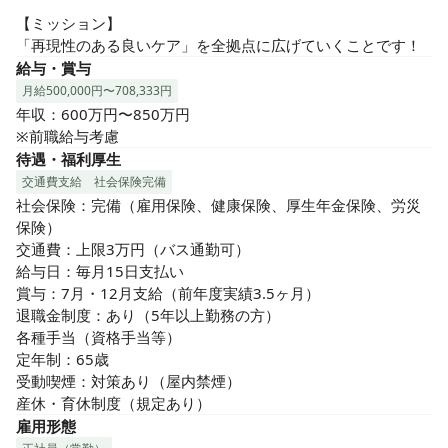
【ミッション】

「再現性のある良いケア」を全拠点に広げていくことです！
給与・賞与
月給500,000円〜708,333円
年収：600万円〜850万円

※前職給与考慮
待遇・福利厚生
交通費支給
社会保険完備
社会保険：完備（雇用保険、健康保険、厚生年金保険、労災
保険）

交通費：上限3万円（バス通勤可）

給与日：毎月15日支払い

賞与：7月・12月支給（前年度実績3.5ヶ月）

退職金制度：あり（5年以上勤務の方）

各種手当（資格手当等）

定年制：65歳

受動喫煙：対策あり（屋内禁煙）

産休・育休制度（規定あり）
雇用形態