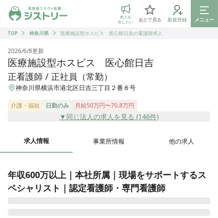
ジストリー 看護師の転職マッチング
求人を
あとで見る
新規登録
メニュー
出したい
TOP
神奈川県
医療施設型ホスピス 医心館日吉の看護師求人
2026/6/8
更新
医療施設型ホスピス 医心館日吉
正看護師 / 正社員（常勤）
神奈川県横浜市港北区日吉三丁目２番８号
介護・福祉
日勤のみ
月給50万円〜70.8万円
▼同じ法人の求人を見る (
146
件)
求人情報
事業所情報
他の求人
年収600万以上｜本社所属｜現場をサポートするス
ペシャリスト｜認定看護師・専門看護師