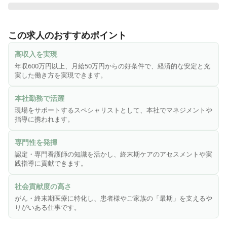
現場スタッフが安全に不安を感じることなく働ける、ご入居
者様が安全・安楽に可能な限り希望通り過ごせる、ご家族が
この求人のおすすめポイント
躊躇せず面会に来られる、全国の医心館をそんな施設に近づ
けていくことがミッションです。

高収入を実現
年収600万円以上、月給50万円からの好条件で、経済的な安定と充
▼スペシャリストの視点を活かした「アセスメント」と「ケ
実した働き方を実現できます。
アの実践・指導」を行います。

本社勤務で活躍
▼働く職員をサポートする部署での、マネジメント業務を行
現場をサポートするスペシャリストとして、本社でマネジメントや
っていただきます。

指導に携われます。
■ がん・終末期ケアに特化した医療施設型ホスピス「医心
専門性を発揮
館」

認定・専門看護師の知識を活かし、終末期ケアのアセスメントや実
践指導に貢献できます。
医療・福祉業界において様々な社会課題があります。

社会貢献度の高さ
がん・終末期医療に特化し、患者様やご家族の「最期」を支えるや
① 終末期の患者様→「最期の時間を思うように過ごせない」

りがいある仕事です。