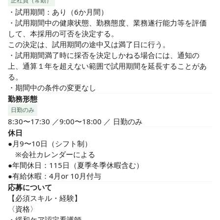
正社員（常勤）
・試用期間：あり（6か月間）

・試用期間中の健康状態、勤務態度、業務遂行能力等を評価
して、本採用の可否を決定する。

この決定は、試用期間の途中又は満了日に行う。

・試用期間満了時に採否を決定しかねる場合には、通知の
上、通算１年を超えない範囲で試用期間を延長することがあ
る。

・期間中の条件の変更なし
勤務形態
日勤のみ
8:30〜17:30 ／9:00〜18:00 ／ 日勤のみ
休日
●月9〜10日（シフト制）

　※会社カレンダーによる

●年間休日：115日（夏季冬季休暇含む）

●有給休暇：4月or 10月付与
応募について
【必須スキル・経験】

〈資格〉

・緩和ケア認定看護師
