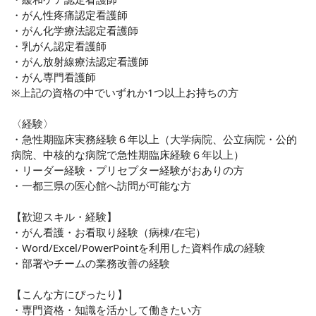
・がん性疼痛認定看護師

・がん化学療法認定看護師

・乳がん認定看護師

・がん放射線療法認定看護師

・がん専門看護師

※上記の資格の中でいずれか1つ以上お持ちの方

〈経験〉

・急性期臨床実務経験６年以上（大学病院、公立病院・公的
病院、中核的な病院で急性期臨床経験６年以上）

・リーダー経験・プリセプター経験がおありの方

・一都三県の医心館へ訪問が可能な方

【歓迎スキル・経験】

・がん看護・お看取り経験（病棟/在宅）

・Word/Excel/PowerPointを利用した資料作成の経験

・部署やチームの業務改善の経験

【こんな方にぴったり】

・専門資格・知識を活かして働きたい方
