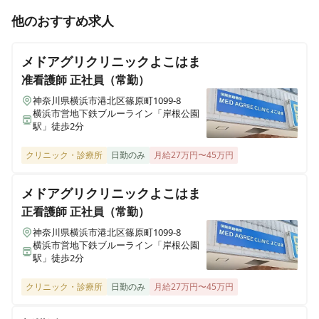
正看護師
正社員（常勤）
他のおすすめ求人
医療施設型ホスピス 医心館府中
【日吉】2024年8月オープン✨医療施設型ホスピス / 施
東京都府中市府中町三丁目3-6、7（住所未定）
設内訪問看護 / 月給40万円～◎ / 残業1ケタ
メドアグリクリニックよこはま
医療施設型ホスピス 医心館加古川
准看護師
正社員（常勤）
兵庫県加古川市加古川町北在家2315番地の1
神奈川県横浜市港北区篠原町1099-8
横浜市営地下鉄ブルーライン「岸根公園
駅」徒歩2分
医療施設型ホスピス 医心館南草津
滋賀県草津市追分南二丁目３番17号
クリニック・診療所
日勤のみ
月給27万円〜45万円
医療施設型ホスピス 医心館所沢
メドアグリクリニックよこはま
埼玉県所沢市大字北秋津８２２番
正看護師
正社員（常勤）
神奈川県横浜市港北区篠原町1099-8
医療施設型ホスピス 医心館経堂
横浜市営地下鉄ブルーライン「岸根公園
東京都世田谷区宮坂三丁目2-8
駅」徒歩2分
クリニック・診療所
日勤のみ
月給27万円〜45万円
株式会社アンビスホールディングス 本社
東京都中央区京橋一丁目6-1 三井住友海上テプコビル 7階