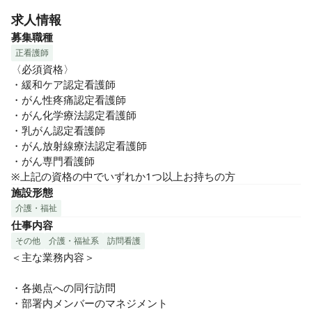
② ご家族様→ 看病とお仕事との両立の困難、ご自宅でみると
求人情報
した場合のご不安。

募集職種
③ 看護師様→「もっとしたい看護がある」けど、出来ない環
正看護師
境。

〈必須資格〉

・緩和ケア認定看護師

④ 医療機関→ 退院先が見つからない。

・がん性疼痛認定看護師

・がん化学療法認定看護師

・乳がん認定看護師

これらの社会課題を解決すべく『医心館』が生まれました。

・がん放射線療法認定看護師

・がん専門看護師

医心館は全国に130以上の施設（東証プライム市場上場）が
※上記の資格の中でいずれか1つ以上お持ちの方
あり、看護師は全体で2300名以上、内、専門・認定看護師が
施設形態
トータル約60名程度在籍しております。

介護・福祉
仕事内容
毎年、全国で「がん」で亡くなる方が約40万人いらっしゃ
その他
介護・福祉系
訪問看護
り、全体の約2％（約8,000人）の方が弊社施設で最期の瞬間
＜主な業務内容＞

を迎えられています。

・各拠点への同行訪問

限られたお時間をその方らしく〈生ききる〉ための施設で
・部署内メンバーのマネジメント

す。