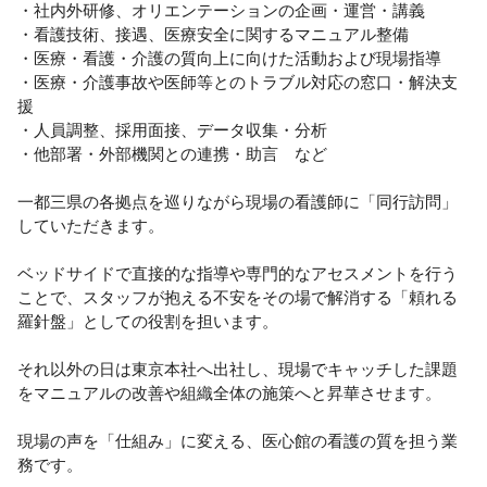
・社内外研修、オリエンテーションの企画・運営・講義

・看護技術、接遇、医療安全に関するマニュアル整備

・医療・看護・介護の質向上に向けた活動および現場指導

・医療・介護事故や医師等とのトラブル対応の窓口・解決支
援

・人員調整、採用面接、データ収集・分析

・他部署・外部機関との連携・助言　など

一都三県の各拠点を巡りながら現場の看護師に「同行訪問」
していただきます。

ベッドサイドで直接的な指導や専門的なアセスメントを行う
ことで、スタッフが抱える不安をその場で解消する「頼れる
羅針盤」としての役割を担います。

それ以外の日は東京本社へ出社し、現場でキャッチした課題
をマニュアルの改善や組織全体の施策へと昇華させます。

現場の声を「仕組み」に変える、医心館の看護の質を担う業
務です。
