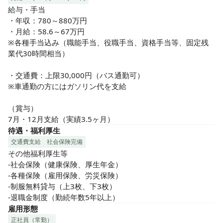
給与・手当

・年収：780～880万円

・月給：58.6～67万円

※各種手当込み（職能手当、役職手当、資格手当等、固定残
業代30時間相当）

・交通費：上限30,000円（バス通勤可）

※車通勤の方にはガソリン代を支給

（賞与）

7月・12月支給（実績3.5ヶ月）
待遇・福利厚生
交通費支給
社会保険完備
その他福利厚生等

-社会保険（健康保険、厚生年金）

-各種保険（雇用保険、労災保険）

-制服無料貸与（上3枚、下3枚）

-退職金制度（勤続年数5年以上）
雇用形態
正社員（常勤）