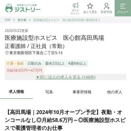
ジストリー 看護師の転職マッチング
求人を
あとで見る
新規登録
メニュー
出したい
TOP
東京都
医療施設型ホスピス 医心館高田馬場の看護師求人
2026/5/22
更新
医療施設型ホスピス 医心館高田馬場
正看護師 / 正社員（常勤）
東京都新宿区下落合二丁目5-13
介護・福祉
日勤のみ
週休2日以上
4週8休以上
月給58.6万円〜67万円
▼同じ法人の求人を見る (
146
件)
求人情報
写真
事業所情報
他の求人
【高田馬場｜2024年10月オープン予定】夜勤・オ
ンコールなし◎月給58.6万円～◎医療施設型ホスピ
スで看護管理者のお仕事