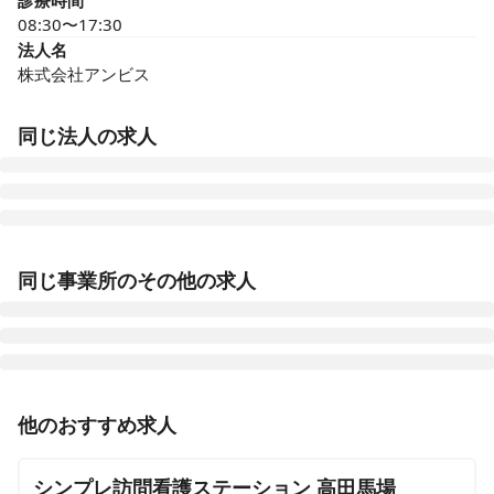
診療時間
08:30〜17:30
法人名
株式会社アンビス
同じ法人の求人
医療施設型ホスピス 医心館豊田
同じ事業所のその他の求人
愛知県豊田市浄水町原山277
医療施設型ホスピス 医心館山形
山形県山形市馬見ケ崎一丁目10-25
正看護師
正社員（常勤）
他のおすすめ求人
医療施設型ホスピス 医心館府中
【新宿区 / 高田馬場駅】2024年10月オープン✨医療施
東京都府中市府中町三丁目3-6、7（住所未定）
設型ホスピス / 施設内訪問看護 / 月給40万円～◎ / 残業
シンプレ訪問看護ステーション 高田馬場
1ケタ