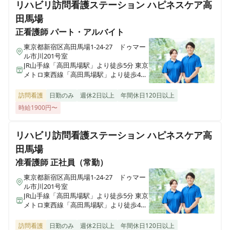
リハビリ訪問看護ステーション ハピネスケア高
ホスピス西城Ⅰ・Ⅱ
田馬場
岩手県一関市八幡町2-43 （社団医療法人西城病院）
正看護師
パート・アルバイト
東京都新宿区高田馬場1-24-27 ドゥマー
医療施設型ホスピス 医心館小田原
ル市川201号室
神奈川県小田原市成田501-3
JR山手線「高田馬場駅」より徒歩5分 東京
メトロ東西線「高田馬場駅」より徒歩4分
東京メトロ副都心線「西早稲田駅」より
医療施設型ホスピス 医心館鈴鹿
徒歩9分
訪問看護
日勤のみ
週休2日以上
年間休日120日以上
三重県鈴鹿市末広東5番（住所未定）
時給1900円〜
医療施設型ホスピス 医心館豊中
リハビリ訪問看護ステーション ハピネスケア高
大阪府豊中市立花町１丁目6-31
田馬場
准看護師
正社員（常勤）
医療施設型ホスピス 医心館加須
埼玉県加須市不動岡一丁目（住所未定）
東京都新宿区高田馬場1-24-27 ドゥマー
ル市川201号室
JR山手線「高田馬場駅」より徒歩5分 東京
メトロ東西線「高田馬場駅」より徒歩4分
医療施設型ホスピス 医心館ふくにし
東京メトロ副都心線「西早稲田駅」より
三重県名張市東町1921-1
徒歩9分
訪問看護
日勤のみ
週休2日以上
年間休日120日以上