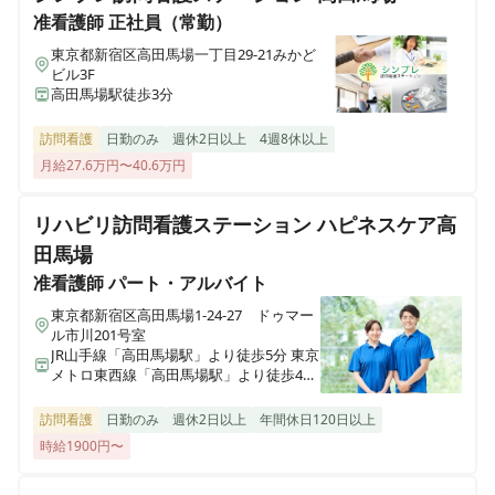
医療施設型ホスピス 医心館加古川
准看護師
正社員（常勤）
兵庫県加古川市加古川町北在家2315番地の1
東京都新宿区高田馬場一丁目29-21みかど
ビル3F
正看護師
正社員（常勤）
高田馬場駅徒歩3分
医療施設型ホスピス 医心館南草津
【高田馬場】夜勤・オンコールなし◎月給43.7万円～◎
滋賀県草津市追分南二丁目３番17号
看護知識を活かした地域連携看護師のお仕事
訪問看護
日勤のみ
週休2日以上
4週8休以上
月給27.6万円〜40.6万円
医療施設型ホスピス 医心館所沢
埼玉県所沢市大字北秋津８２２番
リハビリ訪問看護ステーション ハピネスケア高
田馬場
医療施設型ホスピス 医心館経堂
准看護師
パート・アルバイト
東京都世田谷区宮坂三丁目2-8
東京都新宿区高田馬場1-24-27 ドゥマー
ル市川201号室
株式会社アンビスホールディングス 本社
JR山手線「高田馬場駅」より徒歩5分 東京
東京都中央区京橋一丁目6-1 三井住友海上テプコビル 7階
メトロ東西線「高田馬場駅」より徒歩4分
東京メトロ副都心線「西早稲田駅」より
徒歩9分
訪問看護
日勤のみ
週休2日以上
年間休日120日以上
医療施設型ホスピス 医心館瑞江
時給1900円〜
東京都江戸川区南篠崎町4丁目17番1号