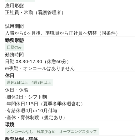
雇用形態

正社員・常勤（看護管理者）

試用期間

入職から6ヶ月後、準職員から正社員へ切替（同条件）
勤務形態
日勤のみ
勤務時間

日勤 08:30-17:30（休憩60分）

※夜勤・オンコールはありません
休日
週休2日以上
4週8休以上
休日・休暇

-週休2日・シフト制

-年間休日115日（夏季冬季休暇含む）

-有給休暇4月or10月付与

-産休・育休制度（規定あり）
環境
オンコールなし
残業少なめ
オープニングスタッフ
教育体制・研修