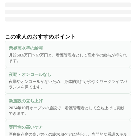
医心館は、切れ目ない看護・介護を必要とする医療依存度が
高い方をお受け入れし、大切な時間を穏やかに過ごしていた
この求人のおすすめポイント
だくための、安らぎの療養の場です。医療施設型ホスピスと
して皆様からのニーズにお応えし、療養環境の地域間格差の
業界高水準の給与
是正に貢献するため、全国各地で医心館を展開しています。

月給58.6万円〜67万円と、看護管理者として高水準の給与が得られ
ます。
終末期のがんや神経変性疾患を患う方、人工呼吸器を使用し
ている方、頻繁な喀痰吸引が必要な方――などの医療依存度
夜勤・オンコールなし
が高い方々。そうした方々に安心して療養生活を送っていた
夜勤やオンコールがないため、身体的負担が少なくワークライフバ
だくため、充実の人員体制を整えています。

ランスを保てます。
今回、医心館に併設する訪問看護・訪問介護ステーションの
新施設の立ち上げ
管理者としてチームをまとめる役割を担う「看護管理者」を
2024年10月オープンの施設で、看護管理者として立ち上げに貢献
募集いたします。
できます。
専門性の高いケア
医療依存度の高い方への終末期ケアに特化し、専門的な看護スキル