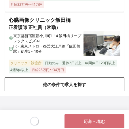
月給32万円〜41万円
医療施設型ホスピス 医心館弘前
青森県弘前市大字外崎4丁目2-3
心臓画像クリニック飯田橋
正看護師
正社員（常勤）
医療施設型ホスピス 医心館篠崎
東京都江戸川区篠崎町2丁目31-3（住所未定）
東京都新宿区新小川町1-14 飯田橋リープ
レックスビズ 4F
JR・東京メトロ・都営大江戸線「飯田橋
駅」徒歩5～10分
医療施設型ホスピス 医心館八戸
青森県八戸市田向五丁目12番1号
クリニック・診療所
日勤のみ
週休2日以上
年間休日120日以上
4週8休以上
月給28万円〜34万円
医療施設型ホスピス 医心館秋田
秋田県秋田市広面字大巻59
他の条件で求人を探す
医療施設型ホスピス 医心館八事南山
愛知県名古屋市昭和区南山町22-11
医療施設型ホスピス 医心館菊名
応募へ進む
神奈川県横浜市港北区菊名六丁目20-42
Loading...