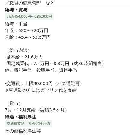
✓職員の勤怠管理　など
給与・賞与
月給454,000円〜536,000円
給与・手当

年収：620～720万円

月給：45.4～53.6万円

（給与内訳）

-基本給：21.6万円

-固定残業代：7.4万円～8.8万円（約30時間相当）

他、職能手当、役職手当、資格手当

-交通費：上限30,000円（バス通勤可）

※車通勤の方にはガソリン代を支給

（賞与）

7月・12月支給（実績3.5ヶ月）
待遇・福利厚生
交通費支給
社会保険完備
その他福利厚生等
