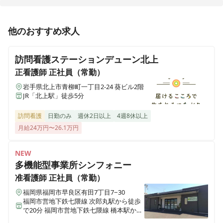
山形県山形市馬見ケ崎一丁目10-25
正看護師
正社員（常勤）
他のおすすめ求人
医療施設型ホスピス 医心館府中
【北上市】医療施設型ホスピス / 施設内訪問看護 / 月給
東京都府中市府中町三丁目3-6、7（住所未定）
31.5万円～◎ / 残業1ケタ
訪問看護ステーションデューン北上
医療施設型ホスピス 医心館加古川
正看護師
正社員（常勤）
兵庫県加古川市加古川町北在家2315番地の1
岩手県北上市青柳町一丁目2-24 葵ビル2階
JR「北上駅」徒歩5分
医療施設型ホスピス 医心館南草津
滋賀県草津市追分南二丁目３番17号
訪問看護
日勤のみ
週休2日以上
4週8休以上
月給24万円〜26.1万円
医療施設型ホスピス 医心館所沢
NEW
埼玉県所沢市大字北秋津８２２番
多機能型事業所シンフォニー
准看護師
正社員（常勤）
医療施設型ホスピス 医心館経堂
東京都世田谷区宮坂三丁目2-8
福岡県福岡市早良区有田7丁目7−30
福岡市営地下鉄七隈線 次郎丸駅から徒歩
で20分 福岡市営地下鉄七隈線 橋本駅から
徒歩で23分
株式会社アンビスホールディングス 本社