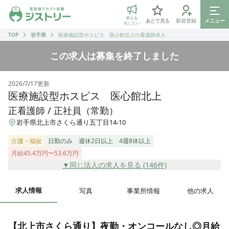
ジストリー 看護師の転職マッチング
求人を
あとで見る
新規登録
メニュー
出したい
TOP
岩手県
医療施設型ホスピス 医心館北上の看護師求人
この求人は募集を終了しました
2026/7/17
更新
医療施設型ホスピス 医心館北上
正看護師 / 正社員（常勤）
岩手県北上市さくら通り五丁目14-10
介護・福祉
日勤のみ
週休2日以上
4週8休以上
月給45.4万円〜53.6万円
▼同じ法人の求人を見る (
146
件)
求人情報
写真
事業所情報
他の求人
【北上市さくら通り】夜勤・オンコールなし◎月給