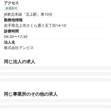
アクセス
車通勤可
JR東北本線「北上駅」車10分
勤務地情報
岩手県北上市さくら通り五丁目14-10
診療時間
08:30〜17:30
法人名
株式会社アンビス
同じ法人の求人
医療施設型ホスピス 医心館豊田
同じ事業所のその他の求人
愛知県豊田市浄水町原山277
医療施設型ホスピス 医心館山形