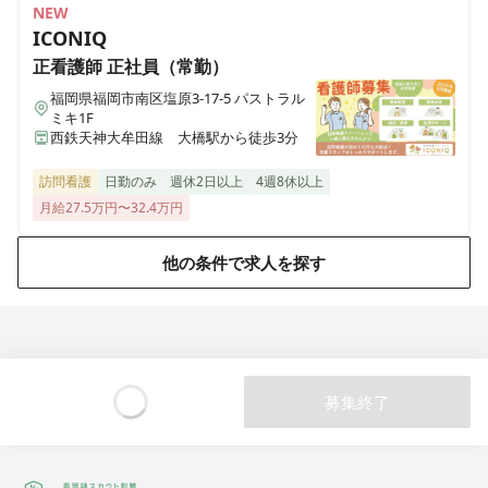
医療施設型ホスピス 医心館加須
NEW
埼玉県加須市不動岡一丁目（住所未定）
ICONIQ
正看護師
正社員（常勤）
医療施設型ホスピス 医心館ふくにし
福岡県福岡市南区塩原3-17-5 パストラル
三重県名張市東町1921-1
ミキ1F
西鉄天神大牟田線 大橋駅から徒歩3分
医療施設型ホスピス 医心館弘前
訪問看護
日勤のみ
週休2日以上
4週8休以上
青森県弘前市大字外崎4丁目2-3
月給27.5万円〜32.4万円
医療施設型ホスピス 医心館篠崎
他の条件で求人を探す
東京都江戸川区篠崎町2丁目31-3（住所未定）
医療施設型ホスピス 医心館八戸
青森県八戸市田向五丁目12番1号
募集終了
医療施設型ホスピス 医心館秋田
Loading...
秋田県秋田市広面字大巻59