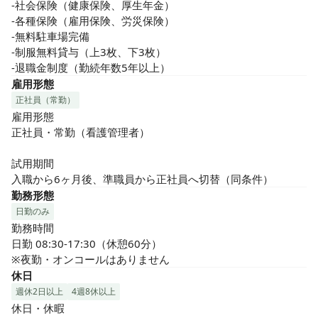
-社会保険（健康保険、厚生年金）

-各種保険（雇用保険、労災保険）

-無料駐車場完備

-制服無料貸与（上3枚、下3枚）

-退職金制度（勤続年数5年以上）
雇用形態
正社員（常勤）
雇用形態

正社員・常勤（看護管理者）

試用期間

入職から6ヶ月後、準職員から正社員へ切替（同条件）
勤務形態
日勤のみ
勤務時間

日勤 08:30-17:30（休憩60分）

※夜勤・オンコールはありません
休日
週休2日以上
4週8休以上
休日・休暇
