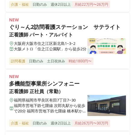
東京都中央区京橋一丁目6-1 三井住友海上テプコビル 7階
介護・福祉
日勤のみ
週休2日以上
月給22万円〜26万円
NEW
医療施設型ホスピス 医心館瑞江
ぐり～ん2訪問看護ステーション サテライト
東京都江戸川区南篠崎町4丁目17番1号
正看護師
パート・アルバイト
大阪府大阪市住之江区新北島1ｰ3ｰ2
ホスピス西城Ⅰ・Ⅱ
大阪メトロ「住之江公園駅」から徒歩2分
岩手県一関市八幡町2-43 （社団医療法人西城病院）
訪問看護
日勤のみ
土日祝休み
時給1800円〜
医療施設型ホスピス 医心館小田原
神奈川県小田原市成田501-3
NEW
多機能型事業所シンフォニー
医療施設型ホスピス 医心館鈴鹿
正看護師
正社員（常勤）
三重県鈴鹿市末広東5番（住所未定）
福岡県福岡市早良区有田7丁目7−30
福岡市営地下鉄七隈線 次郎丸駅から徒歩
で20分 福岡市営地下鉄七隈線 橋本駅から
医療施設型ホスピス 医心館豊中
徒歩で23分
大阪府豊中市立花町１丁目6-31
介護・福祉
日勤のみ
週休2日以上
月給26万円〜30万円