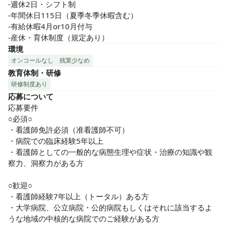
-週休2日・シフト制

-年間休日115日（夏季冬季休暇含む）

-有給休暇4月or10月付与

-産休・育休制度（規定あり）
環境
オンコールなし
残業少なめ
教育体制・研修
研修制度あり
応募について
応募要件

○必須○

・看護師免許必須（准看護師不可）

・病院での臨床経験5年以上

・看護師としての一般的な病態生理や症状・治療の知識や観
察力、洞察力がある方

○歓迎○

・看護師経験7年以上（トータル）ある方

・大学病院、公立病院・公的病院もしくはそれに該当するよ
うな地域の中核的な病院でのご経験がある方
