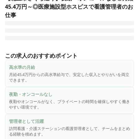
45.4万円～◎医療施設型ホスピスで看護管理者のお
仕事
医心館は、切れ目ない看護・介護を必要とする医療依存度が
高い方をお受け入れし、大切な時間を穏やかに過ごしていた
この求人のおすすめポイント
だくための、安らぎの療養の場です。医療施設型ホスピスと
して皆様からのニーズにお応えし、療養環境の地域間格差の
高水準の月給
是正に貢献するため、全国各地で医心館を展開しています。

月給45.4万円からの高水準給与で、安定した収入とやりがいを両立
できます。
終末期のがんや神経変性疾患を患う方、人工呼吸器を使用し
ている方、頻繁な喀痰吸引が必要な方――などの医療依存度
夜勤・オンコールなし
が高い方々。そうした方々に安心して療養生活を送っていた
夜勤やオンコールがなく、プライベートの時間を確保しやすく働き
だくため、充実の人員体制を整えています。

やすい環境です。
今回、医心館に併設する訪問看護・訪問介護ステーションの
管理者として活躍
管理者としてチームをまとめる役割を担う「看護管理者」を
訪問看護・介護ステーションの看護管理者として、チームをまとめ
募集いたします。
る経験を積めます。