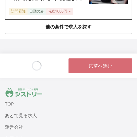
み、左側のソフトバンク戸越銀座とラー
メン屋の間を左折。住宅街を突き抜ける
訪問看護
日勤のみ
時給1600円〜
医療施設型ホスピス 医心館篠崎
と、左側に１階に蘭専門店があるビルの
東京都江戸川区篠崎町2丁目31-3（住所未定）
外階段の２階にあります。
他の条件で求人を探す
医療施設型ホスピス 医心館八戸
青森県八戸市田向五丁目12番1号
医療施設型ホスピス 医心館秋田
応募へ進む
秋田県秋田市広面字大巻59
Loading...
医療施設型ホスピス 医心館八事南山
愛知県名古屋市昭和区南山町22-11
ジストリー 看護師の転職マッチング
TOP
医療施設型ホスピス 医心館菊名
神奈川県横浜市港北区菊名六丁目20-42
あとで見る求人
運営会社
医療施設型ホスピス 医心館八王子
東京都八王子市明神町三丁目3-20