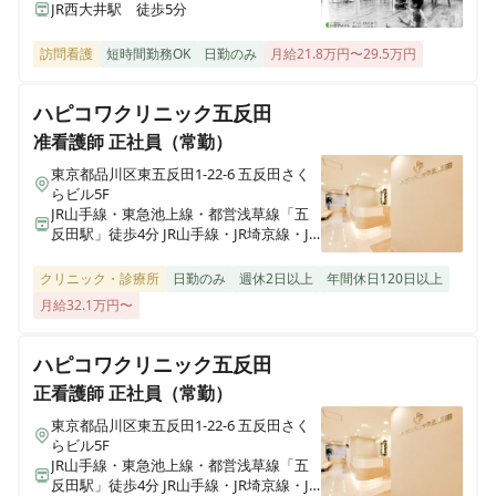
JR西大井駅 徒歩5分
【品川区 / 大井町駅】日勤のみ常勤 / 医療施設型ホスピ
医療施設型ホスピス 医心館南草津
ス / 施設専従看護師
滋賀県草津市追分南二丁目３番17号
訪問看護
短時間勤務OK
日勤のみ
月給21.8万円〜29.5万円
ハピコワクリニック五反田
医療施設型ホスピス 医心館所沢
正看護師
正社員（常勤）
埼玉県所沢市大字北秋津８２２番
准看護師
正社員（常勤）
【品川区 / 大井町駅】夜勤・オンコールなし◎月給58.6
万円～◎医療施設型ホスピスで看護管理者のお仕事
東京都品川区東五反田1-22-6 五反田さく
らビル5F
医療施設型ホスピス 医心館経堂
JR山手線・東急池上線・都営浅草線「五
東京都世田谷区宮坂三丁目2-8
反田駅」徒歩4分 JR山手線・JR埼京線・JR
湘南新宿ライン・東京臨海高速鉄道りん
正看護師
正社員（常勤）
かい線「大崎駅」徒歩8分
クリニック・診療所
日勤のみ
週休2日以上
年間休日120日以上
【品川区 / 大井町駅】夜勤・オンコールなし◎月給43.7
株式会社アンビスホールディングス 本社
万円～◎看護知識を活かした地域連携看護師のお仕事
月給32.1万円〜
東京都中央区京橋一丁目6-1 三井住友海上テプコビル 7階
ハピコワクリニック五反田
医療施設型ホスピス 医心館瑞江
正看護師
パート・アルバイト
東京都江戸川区南篠崎町4丁目17番1号
正看護師
正社員（常勤）
【品川区 / 大井町駅】日勤のみ常勤 / 医療施設型ホスピ
東京都品川区東五反田1-22-6 五反田さく
ス / 施設専従看護師
らビル5F
ホスピス西城Ⅰ・Ⅱ
JR山手線・東急池上線・都営浅草線「五
岩手県一関市八幡町2-43 （社団医療法人西城病院）
反田駅」徒歩4分 JR山手線・JR埼京線・JR