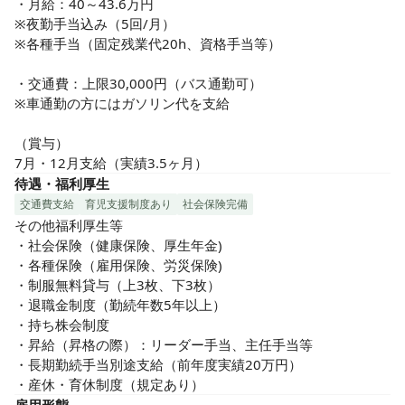
・月給：40～43.6万円

※夜勤手当込み（5回/月）

※各種手当（固定残業代20h、資格手当等）

・交通費：上限30,000円（バス通勤可）

※車通勤の方にはガソリン代を支給

（賞与）

7月・12月支給（実績3.5ヶ月）
待遇・福利厚生
交通費支給
育児支援制度あり
社会保険完備
その他福利厚生等

・社会保険（健康保険、厚生年金)

・各種保険（雇用保険、労災保険)

・制服無料貸与（上3枚、下3枚）

・退職金制度（勤続年数5年以上）

・持ち株会制度

・昇給（昇格の際）：リーダー手当、主任手当等

・長期勤続手当別途支給（前年度実績20万円）

・産休・育休制度（規定あり）