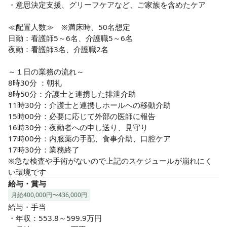
・意思決定支援、グリーフケアなど、ご家族を含めたケア

≪配置人数≫　※満床時、50名想定

日勤：看護師5～6名、介護職5～6名

夜勤：看護師3名、介護職2名

～１日の業務の流れ～

8時30分 ：朝礼

8時50分：介護士と連携した排泄介助

11時30分：介護士と連携しホールへの移動介助

15時00分：必要に応じて外部の医師に報告

16時30分：夜勤者への申し送り、見守り

17時00分：内服薬の手配、食事介助、口腔ケア

17時30分：業務終了

※急な検査や手術がないので上記のスケジュールが崩れにく
い環境です
給与・賞与
月給400,000円〜436,000円
給与・手当

・年収：553.8～599.9万円
