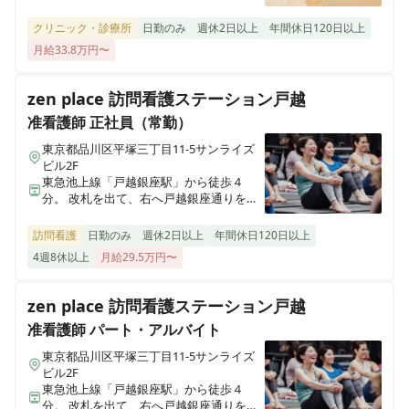
湘南新宿ライン・東京臨海高速鉄道りん
かい線「大崎駅」徒歩8分
クリニック・診療所
日勤のみ
週休2日以上
年間休日120日以上
医療施設型ホスピス 医心館小田原
月給33.8万円〜
神奈川県小田原市成田501-3
zen place 訪問看護ステーション戸越
医療施設型ホスピス 医心館鈴鹿
准看護師
正社員（常勤）
三重県鈴鹿市末広東5番（住所未定）
東京都品川区平塚三丁目11-5サンライズ
ビル2F
医療施設型ホスピス 医心館豊中
東急池上線「戸越銀座駅」から徒歩４
大阪府豊中市立花町１丁目6-31
分。 改札を出て、右へ戸越銀座通りを進
み、左側のソフトバンク戸越銀座とラー
メン屋の間を左折。住宅街を突き抜ける
訪問看護
日勤のみ
週休2日以上
年間休日120日以上
医療施設型ホスピス 医心館加須
と、左側に１階に蘭専門店があるビルの
4週8休以上
月給29.5万円〜
埼玉県加須市不動岡一丁目（住所未定）
外階段の２階にあります。
zen place 訪問看護ステーション戸越
医療施設型ホスピス 医心館ふくにし
准看護師
パート・アルバイト
三重県名張市東町1921-1
東京都品川区平塚三丁目11-5サンライズ
ビル2F
医療施設型ホスピス 医心館弘前
東急池上線「戸越銀座駅」から徒歩４
青森県弘前市大字外崎4丁目2-3
分。 改札を出て、右へ戸越銀座通りを進