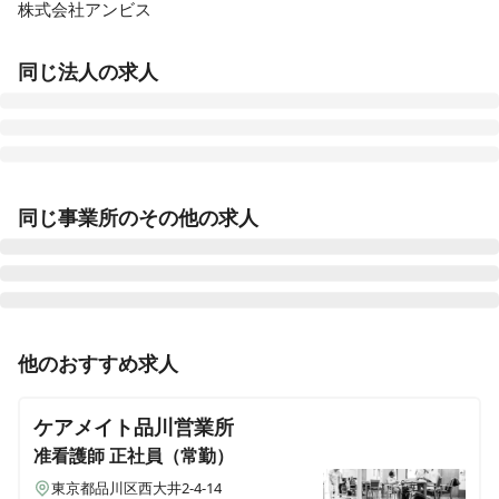
株式会社アンビス
同じ法人の求人
医療施設型ホスピス 医心館豊田
同じ事業所のその他の求人
愛知県豊田市浄水町原山277
医療施設型ホスピス 医心館山形
山形県山形市馬見ケ崎一丁目10-25
准看護師
正社員（常勤）
他のおすすめ求人
医療施設型ホスピス 医心館府中
【品川区 / 大井町駅】日勤のみ常勤 / 医療施設型ホスピ
東京都府中市府中町三丁目3-6、7（住所未定）
ス / 施設専従看護師
ケアメイト品川営業所
医療施設型ホスピス 医心館加古川
准看護師
正社員（常勤）
兵庫県加古川市加古川町北在家2315番地の1
東京都品川区⻄大井2-4-14
正看護師
正社員（常勤）