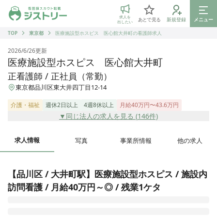
ジストリー 看護師の転職マッチング
求人を
あとで見る
新規登録
メニュー
出したい
TOP
東京都
医療施設型ホスピス 医心館大井町の看護師求人
2026/6/26
更新
医療施設型ホスピス 医心館大井町
正看護師 / 正社員（常勤）
東京都品川区東大井四丁目12-14
介護・福祉
週休2日以上
4週8休以上
月給40万円〜43.6万円
▼同じ法人の求人を見る (
146
件)
求人情報
写真
事業所情報
他の求人
【品川区 / 大井町駅】医療施設型ホスピス / 施設内
訪問看護 / 月給40万円～◎ / 残業1ケタ