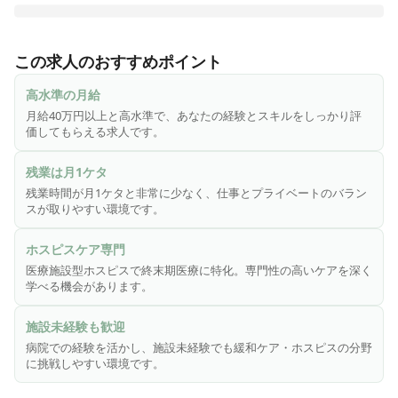
医心館は、切れ目ない看護・介護を必要とする医療依存度が
高い方をお受け入れし、大切な時間を穏やかに過ごしていた
この求人のおすすめポイント
だくための、安らぎの療養の場です。医療施設型ホスピスと
して皆様からのニーズにお応えし、療養環境の地域間格差の
高水準の月給
是正に貢献するため、全国各地で医心館を展開しています。

月給40万円以上と高水準で、あなたの経験とスキルをしっかり評
価してもらえる求人です。
終末期のがんや神経変性疾患を患う方、人工呼吸器を使用し
ている方、頻繁な喀痰吸引が必要な方――などの医療依存度
残業は月1ケタ
が高い方々。そうした方々に安心して療養生活を送っていた
残業時間が月1ケタと非常に少なく、仕事とプライベートのバラン
だくため、充実の人員体制を整えています。

スが取りやすい環境です。
◎こんな方にピッタリ！！

ホスピスケア専門
・緩和ケアやホスピスに興味がある方

医療施設型ホスピスで終末期医療に特化。専門性の高いケアを深く
・病院での経験を活かし、新たな分野にチャレンジしたい方

学べる機会があります。
・施設未経験だけど働いてみたい方
施設未経験も歓迎
病院での経験を活かし、施設未経験でも緩和ケア・ホスピスの分野
に挑戦しやすい環境です。