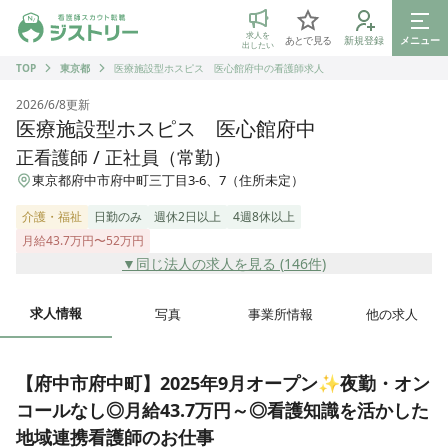
ジストリー 看護師の転職マッチング
求人を
あとで見る
新規登録
メニュー
出したい
TOP
東京都
医療施設型ホスピス 医心館府中の看護師求人
2026/6/8
更新
医療施設型ホスピス 医心館府中
正看護師 / 正社員（常勤）
東京都府中市府中町三丁目3-6、7（住所未定）
介護・福祉
日勤のみ
週休2日以上
4週8休以上
月給43.7万円〜52万円
▼同じ法人の求人を見る (
146
件)
求人情報
写真
事業所情報
他の求人
【府中市府中町】2025年9月オープン✨夜勤・オン
コールなし◎月給43.7万円～◎看護知識を活かした
地域連携看護師のお仕事