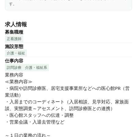
・問題なくPC操作ができる方

す。
・相手の気持ちを大切に考えて行動できる方

・誠実かつ真面目に職務をこなす人
求人情報
募集職種
正看護師
施設形態
介護・福祉
仕事内容
訪問診療
介護・福祉系
業務内容

≪業務内容≫

・病院や訪問診療医、居宅支援事業所などへの医心館PR（営
業活動）

・入居までのコーディネート（入居相談、見学対応、家族面
談、実態調査～アセスメント、訪問診療医との連携）

・医心館スタッフへの伝達・調整

・営業会議・入退去管理など

～１日の業務の流れ～
