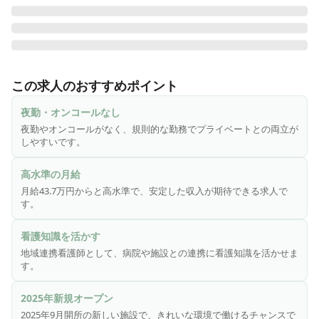
医心館は、切れ目ない看護・介護を必要とする医療依存度が
高い方をお受け入れし、大切な時間を穏やかに過ごしていた
この求人のおすすめポイント
だくための、安らぎの療養の場です。医療施設型ホスピスと
して皆様からのニーズにお応えし、療養環境の地域間格差の
夜勤・オンコールなし
是正に貢献するため、全国各地で医心館を展開しています。

夜勤やオンコールがなく、規則的な勤務でプライベートとの両立が
しやすいです。
病院や訪問診療医、居宅支援事業所などへの医心館PR（営業
活動）や入居までのコーディネート（入居相談・見学対応・
高水準の月給
家族面談・実態調査～アセスメント・訪問診療医との連携）
月給43.7万円からと高水準で、安定した収入が期待できる求人で
など、看護知識を活かしながら働いていただく「地域連携看
す。
護師」を募集いたします。

ご入居者様・ご家族・病院・施設から「ありがとう」を多く
看護知識を活かす
いただけるお仕事です。

地域連携看護師として、病院や施設との連携に看護知識を活かせま
す。
◎こんな方をお待ちしております

・人と会話するのが好きな方

2025年新規オープン
・色々なところに行くのが好きな方

2025年9月開所の新しい施設で、きれいな環境で働けるチャンスで