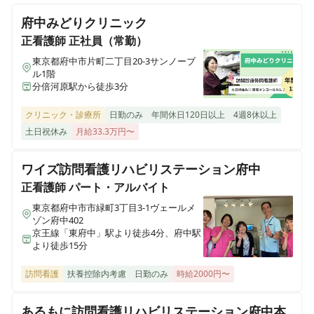
施設内訪問看護 / 月給40万円～◎ / 残業1ケタ
府中みどりクリニック
医療施設型ホスピス 医心館南草津
正看護師
正社員（常勤）
滋賀県草津市追分南二丁目３番17号
東京都府中市片町二丁目20-3サンノーブ
正看護師
正社員（常勤）
ル1階
【府中市府中町】夜勤・オンコールなし◎月給53.6万円
分倍河原駅から徒歩3分
医療施設型ホスピス 医心館所沢
～◎医療施設型ホスピスで看護管理者のお仕事
埼玉県所沢市大字北秋津８２２番
クリニック・診療所
日勤のみ
年間休日120日以上
4週8休以上
土日祝休み
月給33.3万円〜
医療施設型ホスピス 医心館経堂
東京都世田谷区宮坂三丁目2-8
ワイズ訪問看護リハビリステーション府中
正看護師
パート・アルバイト
株式会社アンビスホールディングス 本社
東京都府中市市緑町3丁目3-1ヴェールメ
東京都中央区京橋一丁目6-1 三井住友海上テプコビル 7階
ゾン府中402
京王線「東府中」駅より徒歩4分、府中駅
より徒歩15分
医療施設型ホスピス 医心館瑞江
東京都江戸川区南篠崎町4丁目17番1号
訪問看護
扶養控除内考慮
日勤のみ
時給2000円〜
ホスピス西城Ⅰ・Ⅱ
あるもに訪問看護リハビリステーション府中本