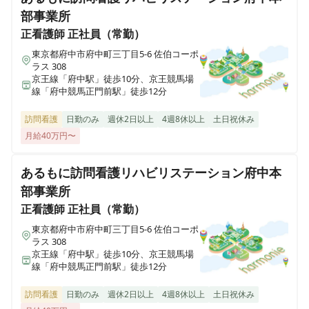
岩手県一関市八幡町2-43 （社団医療法人西城病院）
部事業所
正看護師
正社員（常勤）
医療施設型ホスピス 医心館小田原
神奈川県小田原市成田501-3
東京都府中市府中町三丁目5-6 佐伯コーポ
ラス 308
京王線「府中駅」徒歩10分、京王競馬場
線「府中競馬正門前駅」徒歩12分
医療施設型ホスピス 医心館鈴鹿
三重県鈴鹿市末広東5番（住所未定）
訪問看護
日勤のみ
週休2日以上
4週8休以上
土日祝休み
月給40万円〜
医療施設型ホスピス 医心館豊中
大阪府豊中市立花町１丁目6-31
あるもに訪問看護リハビリステーション府中本
部事業所
医療施設型ホスピス 医心館加須
正看護師
正社員（常勤）
埼玉県加須市不動岡一丁目（住所未定）
東京都府中市府中町三丁目5-6 佐伯コーポ
ラス 308
医療施設型ホスピス 医心館ふくにし
京王線「府中駅」徒歩10分、京王競馬場
三重県名張市東町1921-1
線「府中競馬正門前駅」徒歩12分
訪問看護
日勤のみ
週休2日以上
4週8休以上
土日祝休み
医療施設型ホスピス 医心館弘前