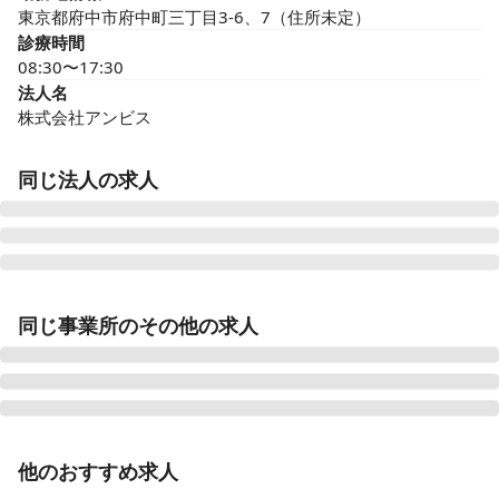
東京都府中市府中町三丁目3-6、7（住所未定）
診療時間
08:30〜17:30
法人名
株式会社アンビス
同じ法人の求人
医療施設型ホスピス 医心館豊田
同じ事業所のその他の求人
愛知県豊田市浄水町原山277
医療施設型ホスピス 医心館山形
山形県山形市馬見ケ崎一丁目10-25
正看護師
正社員（常勤）
他のおすすめ求人
医療施設型ホスピス 医心館加古川
【府中市】2025年9月オープン✨医療施設型ホスピス /
兵庫県加古川市加古川町北在家2315番地の1