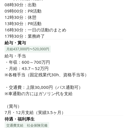
08時30分：出勤

09時00分：PR活動　

12時30分：休憩

13時30分：PR活動

16時30分：一日の活動のまとめ

17時30分：業務終了
給与・賞与
月給437,000円〜520,000円
給与・手当

・年収：600～700万円

・月給：43.7～52万円

※各種手当（固定残業代30h、資格手当等）

・交通費：上限30,000円（バス通勤可）

※車通勤の方にはガソリン代を支給

（賞与）

7月・12月支給（実績3.5ヶ月）
待遇・福利厚生
交通費支給
社会保険完備