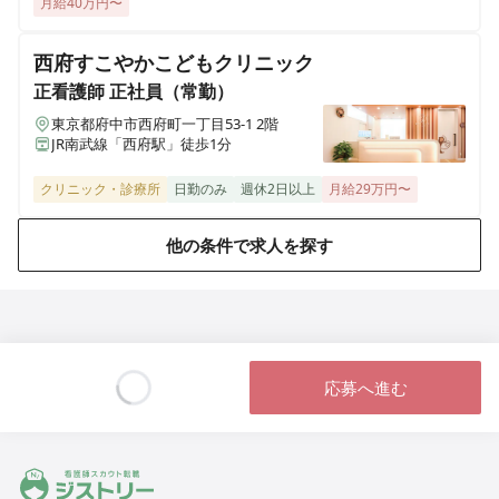
月給40万円〜
青森県弘前市大字外崎4丁目2-3
西府すこやかこどもクリニック
医療施設型ホスピス 医心館篠崎
正看護師
正社員（常勤）
東京都江戸川区篠崎町2丁目31-3（住所未定）
東京都府中市西府町一丁目53-1 2階
JR南武線「西府駅」徒歩1分
医療施設型ホスピス 医心館八戸
青森県八戸市田向五丁目12番1号
クリニック・診療所
日勤のみ
週休2日以上
月給29万円〜
医療施設型ホスピス 医心館秋田
他の条件で求人を探す
秋田県秋田市広面字大巻59
医療施設型ホスピス 医心館八事南山
愛知県名古屋市昭和区南山町22-11
応募へ進む
医療施設型ホスピス 医心館菊名
Loading...
神奈川県横浜市港北区菊名六丁目20-42
ジストリー 看護師の転職マッチング