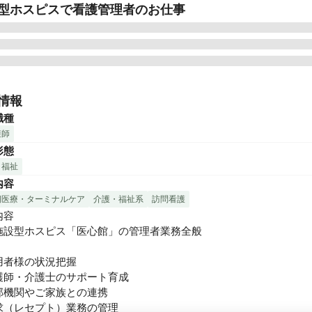
型ホスピスで看護管理者のお仕事
館は、切れ目ない看護・介護を必要とする医療依存度が高い方をお
、大切な時間を穏やかに過ごしていただくための、安らぎの療養の
情報
医療施設型ホスピスとして皆様からのニーズにお応えし、療養環境
職種
差の是正に貢献するため、全国各地で医心館を展開しています。

護師
形態
期のがんや神経変性疾患を患う方、人工呼吸器を使用している方、
・福祉
吸引が必要な方――などの医療依存度が高い方々。そうした方々に
内容
養生活を送っていただくため、充実の人員体制を整えています。

期医療・ターミナルケア
介護・福祉系
訪問看護
、医心館に併設する訪問看護・訪問介護ステーションの管理者とし
容

まとめる役割を担う「看護管理者」を募集いたします。
施設型ホスピス「医心館」の管理者業務全般

用者様の状況把握

護師・介護士のサポート育成

部機関やご家族との連携

求（レセプト）業務の管理
