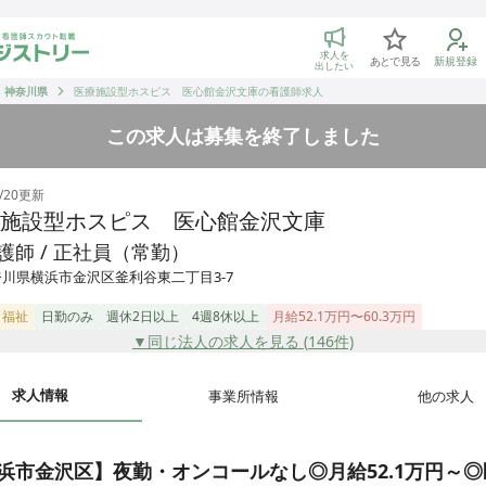
トリー 看護師の転職マッチング
求人を
あとで見る
新規登録
出したい
神奈川県
医療施設型ホスピス 医心館金沢文庫の看護師求人
この求人は募集を終了しました
/20
更新
施設型ホスピス 医心館金沢文庫
護師 / 正社員（常勤）
川県横浜市金沢区釜利谷東二丁目3-7
・福祉
日勤のみ
週休2日以上
4週8休以上
月給52.1万円〜60.3万円
▼同じ法人の求人を見る (
146
件)
求人情報
事業所情報
他の求人
浜市金沢区】夜勤・オンコールなし◎月給52.1万円～◎