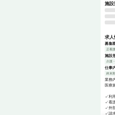
施設
医心
れし
求人
す。
募集
間格
正看
施設
終末
介護
喀痰
仕事
て療
終末
今回
業務内
ムを
医療
✓利
✓看
✓外
✓請