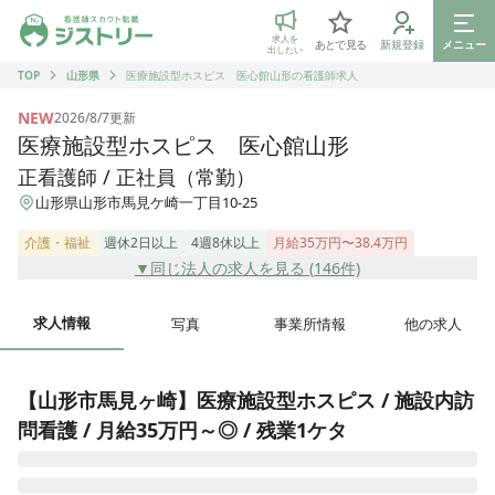
ジストリー 看護師の転職マッチング
求人を
あとで見る
新規登録
メニュー
出したい
TOP
山形県
医療施設型ホスピス 医心館山形の看護師求人
NEW
2026/8/7
更新
医療施設型ホスピス 医心館山形
正看護師 / 正社員（常勤）
山形県山形市馬見ケ崎一丁目10-25
介護・福祉
週休2日以上
4週8休以上
月給35万円〜38.4万円
▼同じ法人の求人を見る (
146
件)
求人情報
写真
事業所情報
他の求人
【山形市馬見ヶ崎】医療施設型ホスピス / 施設内訪
問看護 / 月給35万円～◎ / 残業1ケタ