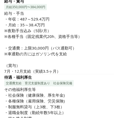
給与・賞与
月給350,000円〜384,000円
給与・手当

・年収：487～529.4万円

・月給：35～38.4万円

※夜勤手当込み（5回/月）

※各種手当（固定残業代20h、資格手当等）

・交通費：上限30,000円（バス通勤可）

※車通勤の方にはガソリン代を支給

（賞与）

7月・12月支給（実績3.5ヶ月）
待遇・福利厚生
交通費支給
育児支援制度あり
社会保険完備
その他福利厚生等

・社会保険（健康保険、厚生年金)

・各種保険（雇用保険、労災保険)

・制服無料貸与（上3枚、下3枚）

・退職金制度（勤続年数5年以上）
