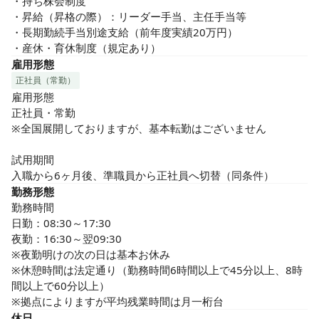
・持ち株会制度

・昇給（昇格の際）：リーダー手当、主任手当等

・長期勤続手当別途支給（前年度実績20万円）

・産休・育休制度（規定あり）
雇用形態
正社員（常勤）
雇用形態

正社員・常勤

※全国展開しておりますが、基本転勤はございません

試用期間

入職から6ヶ月後、準職員から正社員へ切替（同条件）
勤務形態
勤務時間

日勤：08:30～17:30

夜勤：16:30～翌09:30

※夜勤明けの次の日は基本お休み

※休憩時間は法定通り（勤務時間6時間以上で45分以上、8時
間以上で60分以上）

※拠点によりますが平均残業時間は月一桁台
休日