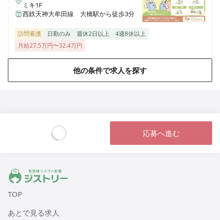
ミキ1F
西鉄天神大牟田線 大橋駅から徒歩3分
医療施設型ホスピス 医心館篠崎
東京都江戸川区篠崎町2丁目31-3（住所未定）
訪問看護
日勤のみ
週休2日以上
4週8休以上
月給27.5万円〜32.4万円
医療施設型ホスピス 医心館八戸
青森県八戸市田向五丁目12番1号
他の条件で求人を探す
医療施設型ホスピス 医心館秋田
秋田県秋田市広面字大巻59
医療施設型ホスピス 医心館八事南山
応募へ進む
愛知県名古屋市昭和区南山町22-11
Loading...
医療施設型ホスピス 医心館菊名
ジストリー 看護師の転職マッチング
神奈川県横浜市港北区菊名六丁目20-42
TOP
医療施設型ホスピス 医心館八王子
あとで見る求人
東京都八王子市明神町三丁目3-20