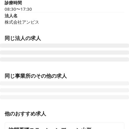
診療時間
08:30〜17:30
法人名
株式会社アンビス
同じ法人の求人
医療施設型ホスピス 医心館豊田
同じ事業所のその他の求人
愛知県豊田市浄水町原山277
医療施設型ホスピス 医心館府中
東京都府中市府中町三丁目3-6、7（住所未定）
正看護師
正社員（常勤）
他のおすすめ求人
医療施設型ホスピス 医心館加古川
【山形市馬見ヶ崎】夜勤・オンコールなし◎月給43.7万
兵庫県加古川市加古川町北在家2315番地の1
円～◎医療施設型ホスピスで看護管理者のお仕事