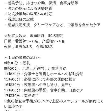
・感染予防、排せつ介助、保清、食事介助等

・医師の指示による医療処置

・訪問診療時の医師への対応

・看護記録の記載

・意思決定支援、グリーフケアなど、ご家族を含めたケア

≪配置人数≫　※満床時、50名想定

日勤：看護師5～6名、介護職5～6名

夜勤：看護師3名、介護職2名

～１日の業務の流れ～

8時30分 ：朝礼

8時50分：介護士と連携した排泄介助

11時30分：介護士と連携しホールへの移動介助

15時00分：必要に応じて外部の医師に報告

16時30分：夜勤者への申し送り、見守り

17時00分：内服薬の手配、食事介助、口腔ケア

17時30分：業務終了

※急な検査や手術がないので上記のスケジュールが崩れにく
い環境です