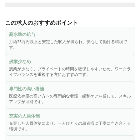
医心館は、切れ目ない看護・介護を必要とする医療依存度が
高い方をお受け入れし、大切な時間を穏やかに過ごしていた
この求人のおすすめポイント
だくための、安らぎの療養の場です。医療施設型ホスピスと
して皆様からのニーズにお応えし、療養環境の地域間格差の
高水準の給与
是正に貢献するため、全国各地で医心館を展開しています。

月給35万円以上と安定した収入が得られ、安心して働ける環境で
す。
終末期のがんや神経変性疾患を患う方、人工呼吸器を使用し
ている方、頻繁な喀痰吸引が必要な方――などの医療依存度
残業少なめ
が高い方々。そうした方々に安心して療養生活を送っていた
残業が少なく、プライベートの時間を確保しやすいため、ワークラ
だくため、充実の人員体制を整えています。

イフバランスを重視する方におすすめです。
◎こんな方にピッタリ！！

専門性の高い看護
・緩和ケアやホスピスに興味がある方

医療依存度の高い方への専門的な看護・緩和ケアを通して、スキル
・病院での経験を活かし、新たな分野にチャレンジしたい方

アップが可能です。
・施設未経験だけど働いてみたい方
充実の人員体制
充実した人員体制により、一人ひとりの患者様に丁寧に向き合える
環境です。