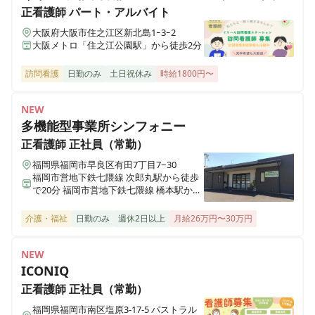
正看護師
パート・アルバイト
医療施設型ホスピス 医心館小田原
大阪府大阪市住之江区新北島1ｰ3ｰ2
神奈川県小田原市成田501-3
大阪メトロ「住之江公園駅」から徒歩2分
訪問看護
日勤のみ
土日祝休み
時給1800円〜
医療施設型ホスピス 医心館鈴鹿
三重県鈴鹿市末広東5番（住所未定）
NEW
多機能型事業所シンフォニー
医療施設型ホスピス 医心館豊中
大阪府豊中市立花町１丁目6-31
正看護師
正社員（常勤）
福岡県福岡市早良区有田7丁目7−30
福岡市営地下鉄七隈線 次郎丸駅から徒歩
医療施設型ホスピス 医心館加須
で20分 福岡市営地下鉄七隈線 橋本駅から
埼玉県加須市不動岡一丁目（住所未定）
徒歩で23分
介護・福祉
日勤のみ
週休2日以上
月給26万円〜30万円
医療施設型ホスピス 医心館ふくにし
三重県名張市東町1921-1
NEW
ICONIQ
正看護師
正社員（常勤）
医療施設型ホスピス 医心館弘前
青森県弘前市大字外崎4丁目2-3
福岡県福岡市南区塩原3-17-5 パストラル