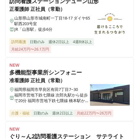
訪問看護ステーションデューン山形
医療施設型ホスピス 医心館南草津
正看護師
正社員（常勤）
滋賀県草津市追分南二丁目３番17号
山形県山形市城南町一丁目18-17 ダイヤ65
駅西203号室
JR「山形駅」徒歩6分
医療施設型ホスピス 医心館所沢
埼玉県所沢市大字北秋津８２２番
訪問看護
日勤のみ
週休2日以上
4週8休以上
月給24万円〜26.1万円
医療施設型ホスピス 医心館経堂
東京都世田谷区宮坂三丁目2-8
NEW
多機能型事業所シンフォニー
株式会社アンビスホールディングス 本社
准看護師
正社員（常勤）
東京都中央区京橋一丁目6-1 三井住友海上テプコビル 7階
福岡県福岡市早良区有田7丁目7−30
福岡市営地下鉄七隈線 次郎丸駅から徒歩
で20分 福岡市営地下鉄七隈線 橋本駅から
医療施設型ホスピス 医心館瑞江
徒歩で23分
東京都江戸川区南篠崎町4丁目17番1号
介護・福祉
日勤のみ
週休2日以上
月給22万円〜26万円
ホスピス西城Ⅰ・Ⅱ
NEW
岩手県一関市八幡町2-43 （社団医療法人西城病院）
ぐり～ん2訪問看護ステーション サテライト