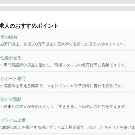
スタッフが安全に不安を感じることなく働ける、ご入居者様が安全
能な限り希望通り過ごせる、ご家族が躊躇せず面会に来られる、全
求人のおすすめポイント
をそんな施設に近づけていくことがミッションです。

水準の給与
ペシャリストの視点を活かした「アセスメント」と「ケアの実践・
50万円以上、年収600万円以上と高水準で安定した収入が期待できます。
ます。

門性活かせる
く職員をサポートする部署での、マネジメント業務を行っていただ
・専門看護師の視点を活かし、現場スタッフの教育指導に貢献できます。
場サポート専門
がん・終末期ケアに特化した医療施設型ホスピス「医心館」

の看護師を支える部署で、マネジメントやケア指導に携わる役割です。
・福祉業界において様々な社会課題があります。

末期ケア貢献
・終末期の方々がその人らしく「生ききる」ためのホスピスを支えます。
終末期の患者様→「最期の時間を思うように過ごせない」

証プライム上場
130施設以上を展開する東証プライム上場企業で、安定したキャリアを築け
ご家族様→ 看病とお仕事との両立の困難、ご自宅でみるとした場合