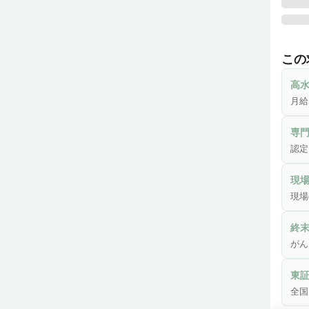
現場
に可
この
心館
高
▼ス
月給
を行い
専
▼働
認定
す。

現
■ 
現場
医療
終
がん
① 
東
全国
② 
安。
