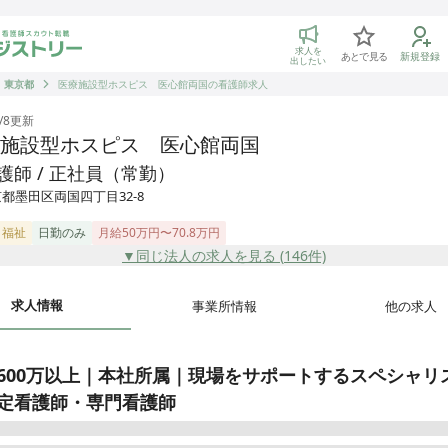
トリー 看護師の転職マッチング
求人を
あとで見る
新規登録
出したい
東京都
医療施設型ホスピス 医心館両国の看護師求人
/8
更新
施設型ホスピス 医心館両国
護師 / 正社員（常勤）
都墨田区両国四丁目32-8
・福祉
日勤のみ
月給50万円〜70.8万円
▼同じ法人の求人を見る (
146
件)
求人情報
事業所情報
他の求人
600万以上｜本社所属｜現場をサポートするスペシャリ
定看護師・専門看護師