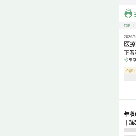
ジス
TOP
2026/6
医療
正看
東京
介護
年収
｜認