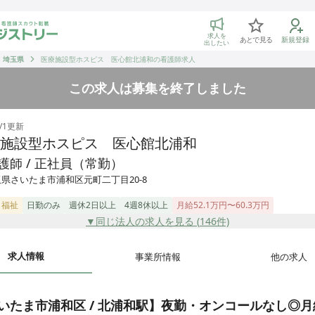
トリー 看護師の転職マッチング
求人を
あとで見る
新規登録
出したい
埼玉県
医療施設型ホスピス 医心館北浦和の看護師求人
この求人は募集を終了しました
/1
更新
施設型ホスピス 医心館北浦和
護師 / 正社員（常勤）
県さいたま市浦和区元町二丁目20-8
・福祉
日勤のみ
週休2日以上
4週8休以上
月給52.1万円〜60.3万円
▼同じ法人の求人を見る (
146
件)
求人情報
事業所情報
他の求人
いたま市浦和区 / 北浦和駅】夜勤・オンコールなし◎月