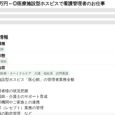
.1万円～◎医療施設型ホスピスで看護管理者のお仕事
館は、切れ目ない看護・介護を必要とする医療依存度が高い方をお
、大切な時間を穏やかに過ごしていただくための、安らぎの療養の
情報
医療施設型ホスピスとして皆様からのニーズにお応えし、療養環境
職種
差の是正に貢献するため、全国各地で医心館を展開しています。

護師
形態
期のがんや神経変性疾患を患う方、人工呼吸器を使用している方、
・福祉
吸引が必要な方――などの医療依存度が高い方々。そうした方々に
内容
養生活を送っていただくため、充実の人員体制を整えています。

期医療・ターミナルケア
介護・福祉系
訪問看護
、医心館に併設する訪問看護・訪問介護ステーションの管理者とし
施設型ホスピス「医心館」の管理者業務全般

まとめる役割を担う「看護管理者」を募集いたします。
用者様の状況把握

護師・介護士のサポート育成

部機関やご家族との連携

求（レセプト）業務の管理

員の勤怠管理　など