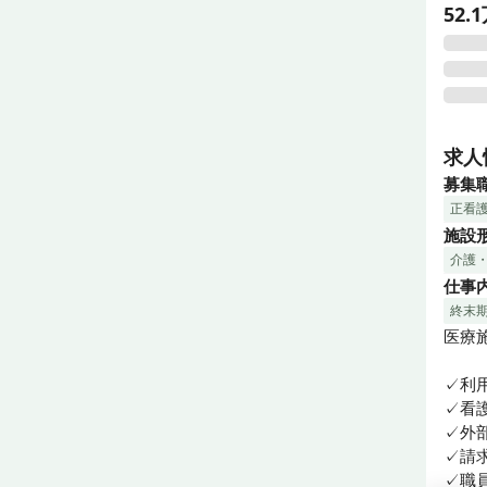
52
医心
れし
求人
す。
募集
間格
正看
施設
終末
介護
喀痰
仕事
て療
終末
今回
医療
ムを
✓利
✓看
✓外
✓請
✓職