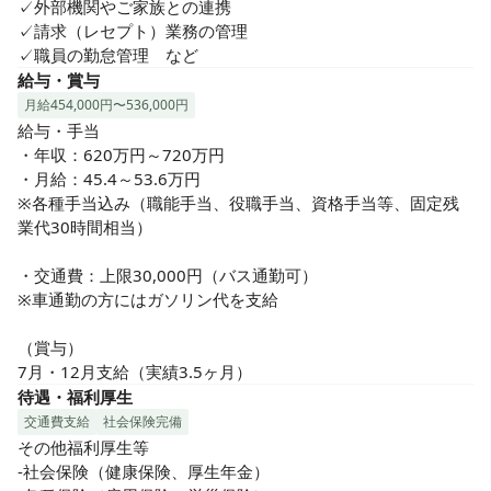
✓外部機関やご家族との連携

✓請求（レセプト）業務の管理

✓職員の勤怠管理　など
給与・賞与
月給454,000円〜536,000円
給与・手当

・年収：620万円～720万円

・月給：45.4～53.6万円

※各種手当込み（職能手当、役職手当、資格手当等、固定残
業代30時間相当）

・交通費：上限30,000円（バス通勤可）

※車通勤の方にはガソリン代を支給

（賞与）

7月・12月支給（実績3.5ヶ月）
待遇・福利厚生
交通費支給
社会保険完備
その他福利厚生等

-社会保険（健康保険、厚生年金）
