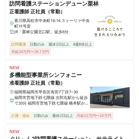
訪問看護ステーションデューン栗林
医療施設型ホスピス 医心館加古川
正看護師
正社員（常勤）
兵庫県加古川市加古川町北在家2315番地の1
香川県高松市中央町16-16 ストーリァ中央
正看護師
正社員（常勤）
町1F号室
【高松市】2024年12月オープン✨医療施設型ホスピス
JR「栗林公園北口駅」徒歩6分
医療施設型ホスピス 医心館南草津
/ 施設内訪問看護 / 月給35万円～◎ / 残業1ケタ
滋賀県草津市追分南二丁目３番17号
訪問看護
日勤のみ
週休2日以上
4週8休以上
月給24万円〜26.1万円
医療施設型ホスピス 医心館所沢
埼玉県所沢市大字北秋津８２２番
NEW
多機能型事業所シンフォニー
医療施設型ホスピス 医心館経堂
准看護師
正社員（常勤）
東京都世田谷区宮坂三丁目2-8
福岡県福岡市早良区有田7丁目7−30
福岡市営地下鉄七隈線 次郎丸駅から徒歩
で20分 福岡市営地下鉄七隈線 橋本駅から
株式会社アンビスホールディングス 本社
徒歩で23分
東京都中央区京橋一丁目6-1 三井住友海上テプコビル 7階
介護・福祉
日勤のみ
週休2日以上
月給22万円〜26万円
医療施設型ホスピス 医心館瑞江
NEW
東京都江戸川区南篠崎町4丁目17番1号
ぐり～ん2訪問看護ステーション サテライト