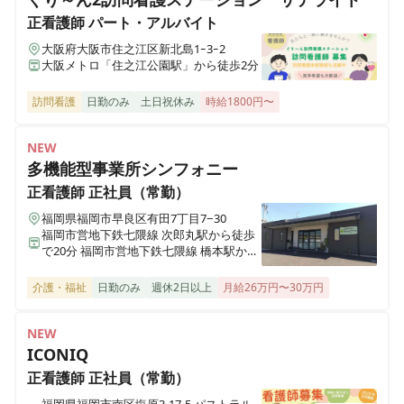
正看護師
パート・アルバイト
ホスピス西城Ⅰ・Ⅱ
大阪府大阪市住之江区新北島1ｰ3ｰ2
岩手県一関市八幡町2-43 （社団医療法人西城病院）
大阪メトロ「住之江公園駅」から徒歩2分
訪問看護
日勤のみ
土日祝休み
時給1800円〜
医療施設型ホスピス 医心館小田原
神奈川県小田原市成田501-3
NEW
多機能型事業所シンフォニー
医療施設型ホスピス 医心館鈴鹿
三重県鈴鹿市末広東5番（住所未定）
正看護師
正社員（常勤）
福岡県福岡市早良区有田7丁目7−30
福岡市営地下鉄七隈線 次郎丸駅から徒歩
医療施設型ホスピス 医心館豊中
で20分 福岡市営地下鉄七隈線 橋本駅から
大阪府豊中市立花町１丁目6-31
徒歩で23分
介護・福祉
日勤のみ
週休2日以上
月給26万円〜30万円
医療施設型ホスピス 医心館加須
埼玉県加須市不動岡一丁目（住所未定）
NEW
ICONIQ
正看護師
正社員（常勤）
医療施設型ホスピス 医心館ふくにし
三重県名張市東町1921-1