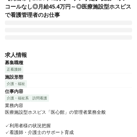
コールなし◎月給45.4万円～◎医療施設型ホスピス
で看護管理者のお仕事
医心館は、切れ目ない看護・介護を必要とする医療依存度が
高い方をお受け入れし、大切な時間を穏やかに過ごしていた
求人情報
だくための、安らぎの療養の場です。医療施設型ホスピスと
募集職種
して皆様からのニーズにお応えし、療養環境の地域間格差の
正看護師
是正に貢献するため、全国各地で医心館を展開しています。

施設形態
介護・福祉
終末期のがんや神経変性疾患を患う方、人工呼吸器を使用し
仕事内容
ている方、頻繁な喀痰吸引が必要な方――などの医療依存度
が高い方々。そうした方々に安心して療養生活を送っていた
介護・福祉系
訪問看護
だくため、充実の人員体制を整えています。

業務内容

医療施設型ホスピス「医心館」の管理者業務全般

今回、医心館に併設する訪問看護・訪問介護ステーションの
管理者としてチームをまとめる役割を担う「看護管理者」を
✓利用者様の状況把握

募集いたします。
✓看護師・介護士のサポート育成
