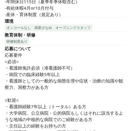
-年間休日115日（夏季冬季休暇含む）

-有給休暇4月or10月付与

-産休・育休制度（規定あり）
環境
オンコールなし
残業少なめ
オープニングスタッフ
教育体制・研修
研修制度あり
応募について
応募要件

○必須○

・看護師免許必須（准看護師不可）

・病院での臨床経験5年以上

・看護師としての一般的な病態生理や症状・治療の知識や観
察力、洞察力がある方

○歓迎○

・看護師経験7年以上（トータル）ある方

・大学病院、公立病院・公的病院もしくはそれに該当するよ
うな地域の中核的な病院でのご経験がある方

・主任以上の経験をお持ちの方
