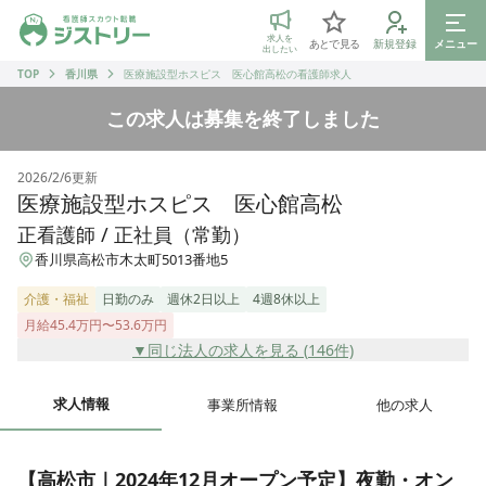
ジストリー 看護師の転職マッチング
求人を
あとで見る
新規登録
メニュー
出したい
TOP
香川県
医療施設型ホスピス 医心館高松の看護師求人
この求人は募集を終了しました
2026/2/6
更新
医療施設型ホスピス 医心館高松
正看護師 / 正社員（常勤）
香川県高松市木太町5013番地5
介護・福祉
日勤のみ
週休2日以上
4週8休以上
月給45.4万円〜53.6万円
▼同じ法人の求人を見る (
146
件)
求人情報
事業所情報
他の求人
【高松市｜2024年12月オープン予定】夜勤・オン