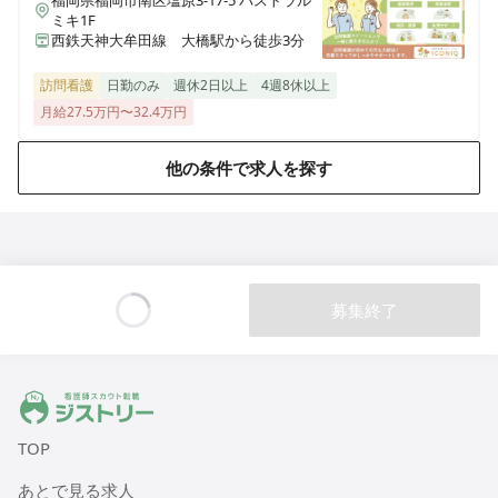
福岡県福岡市南区塩原3-17-5 パストラル
ミキ1F
西鉄天神大牟田線 大橋駅から徒歩3分
医療施設型ホスピス 医心館弘前
青森県弘前市大字外崎4丁目2-3
訪問看護
日勤のみ
週休2日以上
4週8休以上
月給27.5万円〜32.4万円
医療施設型ホスピス 医心館篠崎
東京都江戸川区篠崎町2丁目31-3（住所未定）
他の条件で求人を探す
医療施設型ホスピス 医心館八戸
青森県八戸市田向五丁目12番1号
医療施設型ホスピス 医心館秋田
募集終了
秋田県秋田市広面字大巻59
Loading...
医療施設型ホスピス 医心館八事南山
ジストリー 看護師の転職マッチング
愛知県名古屋市昭和区南山町22-11
TOP
医療施設型ホスピス 医心館菊名
あとで見る求人
神奈川県横浜市港北区菊名六丁目20-42