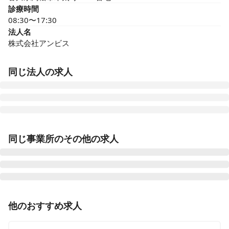
診療時間
08:30〜17:30
法人名
株式会社アンビス
同じ法人の求人
医療施設型ホスピス 医心館豊田
同じ事業所のその他の求人
愛知県豊田市浄水町原山277
医療施設型ホスピス 医心館山形
山形県山形市馬見ケ崎一丁目10-25
正看護師
正社員（常勤）
他のおすすめ求人
医療施設型ホスピス 医心館府中
【高松市】夜勤・オンコールなし◎月給37.8万円～◎看
東京都府中市府中町三丁目3-6、7（住所未定）
護知識を活かした地域連携看護師のお仕事