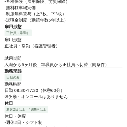
-各種保険（雇用保険、労災保険）

-無料駐車場完備

-制服無料貸与（上3枚、下3枚）

-退職金制度（勤続年数5年以上）
雇用形態
正社員（常勤）
雇用形態

正社員・常勤（看護管理者）

試用期間

入職から6ヶ月後、準職員から正社員へ切替（同条件）
勤務形態
日勤のみ
勤務時間

日勤 08:30-17:30（休憩60分）

※夜勤・オンコールはありません
休日
週休2日以上
4週8休以上
休日・休暇

-週休2日・シフト制
