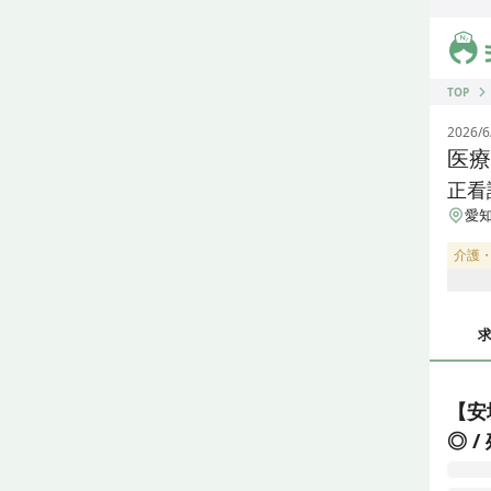
ジス
TOP
2026/6
医療
正看
愛知
介護
【安
◎ /