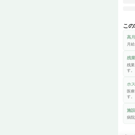
医心
れし
この
す。
間格
高
月給
終末
喀痰
残
て療
残業
す。
◎こ
・緩
ホ
・病
医療
・施
す。
施
病院