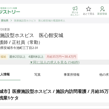
トリー 看護師の転職マッチング
求人を
あとで見る
新規登録
出したい
愛知県
医療施設型ホスピス 医心館安城の看護師求人
/26
更新
施設型ホスピス 医心館安城
護師 / 正社員（常勤）
県安城市今池町三丁目2-31
・福祉
週休2日以上
4週8休以上
月給35万円〜38.4万円
▼同じ法人の求人を見る (
146
件)
求人情報
写真
事業所情報
他の求
城市】医療施設型ホスピス / 施設内訪問看護 / 月給35
 残業1ケタ