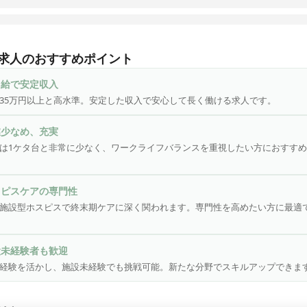
館は、切れ目ない看護・介護を必要とする医療依存度が高い方をお
、大切な時間を穏やかに過ごしていただくための、安らぎの療養の
求人のおすすめポイント
医療施設型ホスピスとして皆様からのニーズにお応えし、療養環境
差の是正に貢献するため、全国各地で医心館を展開しています。

月給で安定収入
35万円以上と高水準。安定した収入で安心して長く働ける求人です。
期のがんや神経変性疾患を患う方、人工呼吸器を使用している方、
吸引が必要な方――などの医療依存度が高い方々。そうした方々に
業少なめ、充実
養生活を送っていただくため、充実の人員体制を整えています。

は1ケタ台と非常に少なく、ワークライフバランスを重視したい方におすす
んな方にピッタリ！！

和ケアやホスピスに興味がある方

スピスケアの専門性
院での経験を活かし、新たな分野にチャレンジしたい方

施設型ホスピスで終末期ケアに深く関われます。専門性を高めたい方に最適
設未経験だけど働いてみたい方
設未経験者も歓迎
経験を活かし、施設未経験でも挑戦可能。新たな分野でスキルアップできま