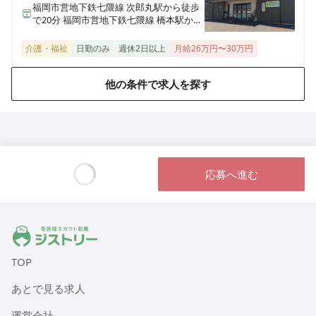
福岡市営地下鉄七隈線 次郎丸駅から徒歩
で20分 福岡市営地下鉄七隈線 橋本駅から
医療施設型ホスピス 医心館弘前
徒歩で23分
青森県弘前市大字外崎4丁目2-3
介護・福祉
日勤のみ
週休2日以上
月給26万円〜30万円
医療施設型ホスピス 医心館篠崎
他の条件で求人を探す
東京都江戸川区篠崎町2丁目31-3（住所未定）
医療施設型ホスピス 医心館八戸
青森県八戸市田向五丁目12番1号
応募へ進む
医療施設型ホスピス 医心館秋田
Loading...
秋田県秋田市広面字大巻59
ジストリー 看護師の転職マッチング
医療施設型ホスピス 医心館八事南山
愛知県名古屋市昭和区南山町22-11
TOP
あとで見る求人
医療施設型ホスピス 医心館菊名
神奈川県横浜市港北区菊名六丁目20-42
運営会社