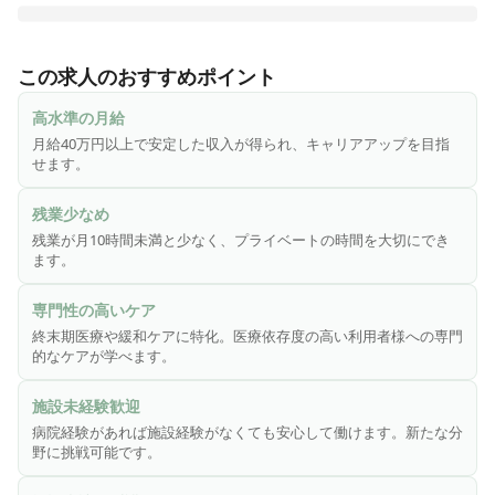
医心館は、切れ目ない看護・介護を必要とする医療依存度が
高い方をお受け入れし、大切な時間を穏やかに過ごしていた
この求人のおすすめポイント
だくための、安らぎの療養の場です。医療施設型ホスピスと
して皆様からのニーズにお応えし、療養環境の地域間格差の
高水準の月給
是正に貢献するため、全国各地で医心館を展開しています。

月給40万円以上で安定した収入が得られ、キャリアアップを目指
せます。
終末期のがんや神経変性疾患を患う方、人工呼吸器を使用し
ている方、頻繁な喀痰吸引が必要な方――などの医療依存度
残業少なめ
が高い方々。そうした方々に安心して療養生活を送っていた
残業が月10時間未満と少なく、プライベートの時間を大切にでき
だくため、充実の人員体制を整えています。

ます。
◎こんな方にピッタリ！！

専門性の高いケア
・緩和ケアやホスピスに興味がある方

終末期医療や緩和ケアに特化。医療依存度の高い利用者様への専門
・病院での経験を活かし、新たな分野にチャレンジしたい方

的なケアが学べます。
・施設未経験だけど働いてみたい方
施設未経験歓迎
病院経験があれば施設経験がなくても安心して働けます。新たな分
野に挑戦可能です。