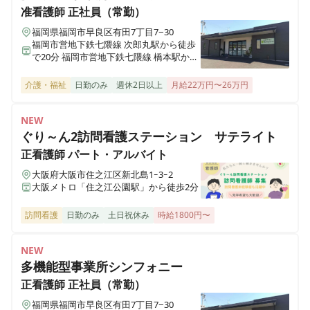
准看護師
正社員（常勤）
ホスピス西城Ⅰ・Ⅱ
岩手県一関市八幡町2-43 （社団医療法人西城病院）
福岡県福岡市早良区有田7丁目7−30
福岡市営地下鉄七隈線 次郎丸駅から徒歩
で20分 福岡市営地下鉄七隈線 橋本駅から
徒歩で23分
医療施設型ホスピス 医心館小田原
神奈川県小田原市成田501-3
介護・福祉
日勤のみ
週休2日以上
月給22万円〜26万円
NEW
医療施設型ホスピス 医心館鈴鹿
ぐり～ん2訪問看護ステーション サテライト
三重県鈴鹿市末広東5番（住所未定）
正看護師
パート・アルバイト
大阪府大阪市住之江区新北島1ｰ3ｰ2
医療施設型ホスピス 医心館豊中
大阪メトロ「住之江公園駅」から徒歩2分
大阪府豊中市立花町１丁目6-31
訪問看護
日勤のみ
土日祝休み
時給1800円〜
医療施設型ホスピス 医心館加須
埼玉県加須市不動岡一丁目（住所未定）
NEW
多機能型事業所シンフォニー
医療施設型ホスピス 医心館ふくにし
正看護師
正社員（常勤）
三重県名張市東町1921-1
福岡県福岡市早良区有田7丁目7−30