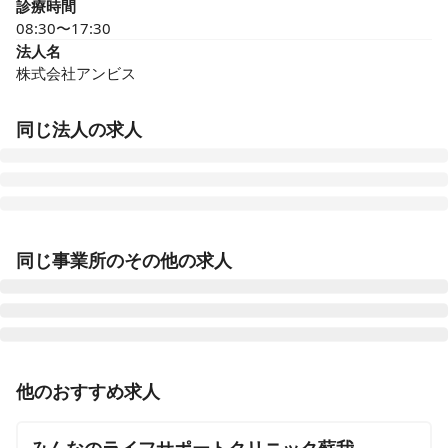
診療時間
08:30〜17:30
法人名
株式会社アンビス
同じ法人の求人
医療施設型ホスピス 医心館豊田
同じ事業所のその他の求人
愛知県豊田市浄水町原山277
医療施設型ホスピス 医心館山形
山形県山形市馬見ケ崎一丁目10-25
正看護師
正社員（常勤）
他のおすすめ求人
医療施設型ホスピス 医心館府中
【千葉市中央区】夜勤・オンコールなし◎月給43.7万円
東京都府中市府中町三丁目3-6、7（住所未定）
～◎看護知識を活かした地域連携看護師のお仕事