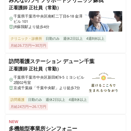
みんなのライフサポートクリニック蘇我
医療施設型ホスピス 医心館加古川
正看護師
正社員（常勤）
兵庫県加古川市加古川町北在家2315番地の1
千葉県千葉市中央区南町二丁目6-18 金澤
正看護師
正社員（常勤）
ビル 101
【千葉市中央区】夜勤・オンコールなし◎月給52.1万円
JR蘇我駅より徒歩4分
医療施設型ホスピス 医心館南草津
～◎医療施設型ホスピスで看護管理者のお仕事
滋賀県草津市追分南二丁目３番17号
クリニック・診療所
日勤のみ
週休2日以上
4週8休以上
月給26.7万円〜30万円
医療施設型ホスピス 医心館所沢
埼玉県所沢市大字北秋津８２２番
訪問看護ステーション デューン千葉
正看護師
正社員（常勤）
医療施設型ホスピス 医心館経堂
千葉県千葉市中央区新田町9-5 ミヨシビル
東京都世田谷区宮坂三丁目2-8
2階02号室
京成千葉線「千葉中央駅」より徒歩7分
株式会社アンビスホールディングス 本社
訪問看護
日勤のみ
週休2日以上
4週8休以上
東京都中央区京橋一丁目6-1 三井住友海上テプコビル 7階
月給24万円〜26.1万円
医療施設型ホスピス 医心館瑞江
NEW
東京都江戸川区南篠崎町4丁目17番1号
多機能型事業所シンフォニー