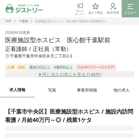
ジストリー 看護師の転職マッチング
求人を
あとで見る
新規登録
メニュー
出したい
TOP
千葉県
医療施設型ホスピス 医心館千葉駅前の看護師求人
2026/6/26
更新
医療施設型ホスピス 医心館千葉駅前
正看護師 / 正社員（常勤）
千葉県千葉市中央区弁天二丁目2-3
介護・福祉
週休2日以上
4週8休以上
月給40万円〜43.6万円
▼同じ法人の求人を見る (
146
件)
求人情報
写真
事業所情報
他の求人
【千葉市中央区】医療施設型ホスピス / 施設内訪問
看護 / 月給40万円～◎ / 残業1ケタ