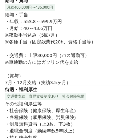
給与・賞与
月給400,000円〜436,000円
給与・手当

・年収：553.8～599.9万円

・月給：40～43.6万円

※夜勤手当込み（5回/月）

※各種手当（固定残業代20h、資格手当等）

・交通費：上限30,000円（バス通勤可）

※車通勤の方にはガソリン代を支給

（賞与）

7月・12月支給（実績3.5ヶ月）
待遇・福利厚生
交通費支給
育児支援制度あり
社会保険完備
その他福利厚生等

・社会保険（健康保険、厚生年金)

・各種保険（雇用保険、労災保険)

・制服無料貸与（上3枚、下3枚）

・退職金制度（勤続年数5年以上）

・持ち株会制度
