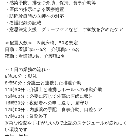
・感染予防、排せつ介助、保清、食事介助等

・医師の指示による医療処置

・訪問診療時の医師への対応

・看護記録の記載

・意思決定支援、グリーフケアなど、ご家族を含めたケア

≪配置人数≫　※満床時、50名想定

日勤：看護師5～6名、介護職5～6名

夜勤：看護師3名、介護職2名

～１日の業務の流れ～

8時30分 ：朝礼

8時50分：介護士と連携した排泄介助

11時30分：介護士と連携しホールへの移動介助

15時00分：必要に応じて外部の医師に報告

16時30分：夜勤者への申し送り、見守り

17時00分：内服薬の手配、食事介助、口腔ケア

17時30分：業務終了

※急な検査や手術がないので上記のスケジュールが崩れにく
い環境です