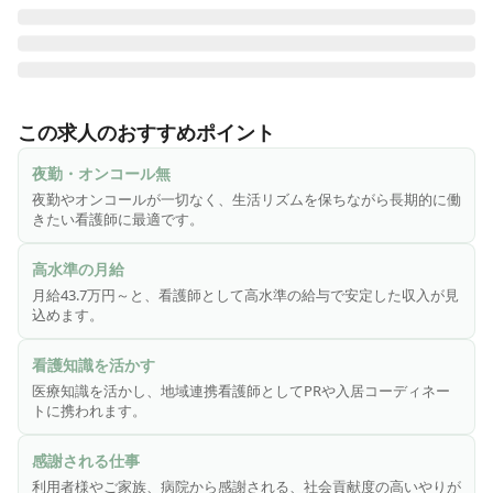
医心館は、切れ目ない看護・介護を必要とする医療依存度が
高い方をお受け入れし、大切な時間を穏やかに過ごしていた
この求人のおすすめポイント
だくための、安らぎの療養の場です。医療施設型ホスピスと
して皆様からのニーズにお応えし、療養環境の地域間格差の
夜勤・オンコール無
是正に貢献するため、全国各地で医心館を展開しています。

夜勤やオンコールが一切なく、生活リズムを保ちながら長期的に働
きたい看護師に最適です。
病院や訪問診療医、居宅支援事業所などへの医心館PR（営業
活動）や入居までのコーディネート（入居相談・見学対応・
高水準の月給
家族面談・実態調査～アセスメント・訪問診療医との連携）
月給43.7万円～と、看護師として高水準の給与で安定した収入が見
など、看護知識を活かしながら働いていただく「地域連携看
込めます。
護師」を募集いたします。

ご入居者様・ご家族・病院・施設から「ありがとう」を多く
看護知識を活かす
いただけるお仕事です。

医療知識を活かし、地域連携看護師としてPRや入居コーディネー
トに携われます。
◎こんな方をお待ちしております

・人と会話するのが好きな方

感謝される仕事
・色々なところに行くのが好きな方

利用者様やご家族、病院から感謝される、社会貢献度の高いやりが