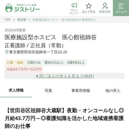
ジストリー 看護師の転職マッチング
求人を
あとで見る
新規登録
メニュー
出したい
TOP
東京都
医療施設型ホスピス 医心館祖師谷の看護師求人
2026/6/8
更新
医療施設型ホスピス 医心館祖師谷
正看護師 / 正社員（常勤）
東京都世田谷区祖師谷一丁目22-25
介護・福祉
日勤のみ
週休2日以上
4週8休以上
月給43.7万円〜52万円
▼同じ法人の求人を見る (
146
件)
求人情報
写真
事業所情報
他の求人
【世田谷区祖師谷大蔵駅】夜勤・オンコールなし◎
月給43.7万円～◎看護知識を活かした地域連携看護
師のお仕事