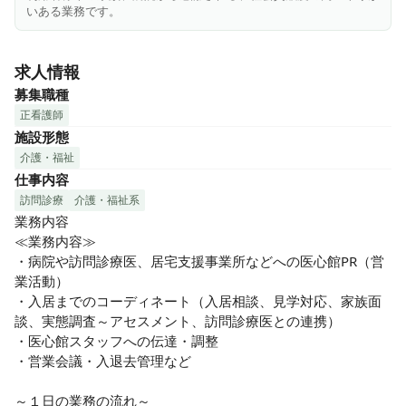
・問題なくPC操作ができる方

いある業務です。
・相手の気持ちを大切に考えて行動できる方

・誠実かつ真面目に職務をこなす人
求人情報
募集職種
正看護師
施設形態
介護・福祉
仕事内容
訪問診療
介護・福祉系
業務内容

≪業務内容≫

・病院や訪問診療医、居宅支援事業所などへの医心館PR（営
業活動）

・入居までのコーディネート（入居相談、見学対応、家族面
談、実態調査～アセスメント、訪問診療医との連携）

・医心館スタッフへの伝達・調整

・営業会議・入退去管理など

～１日の業務の流れ～
