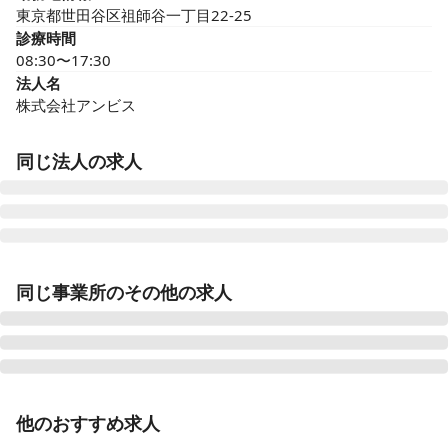
東京都世田谷区祖師谷一丁目22-25
診療時間
08:30〜17:30
法人名
株式会社アンビス
同じ法人の求人
医療施設型ホスピス 医心館豊田
同じ事業所のその他の求人
愛知県豊田市浄水町原山277
医療施設型ホスピス 医心館山形
山形県山形市馬見ケ崎一丁目10-25
正看護師
正社員（常勤）
他のおすすめ求人
医療施設型ホスピス 医心館府中
【世田谷区祖師谷大蔵駅｜2024年11月オープン】夜
東京都府中市府中町三丁目3-6、7（住所未定）