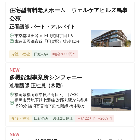
勤・オンコールなし◎月給58.6万円～◎医療施設型ホス
住宅型有料老人ホーム ウェルケアヒルズ馬事
ピスで看護管理者のお仕事
医療施設型ホスピス 医心館加古川
公苑
兵庫県加古川市加古川町北在家2315番地の1
正看護師
パート・アルバイト
正看護師
正社員（常勤）
東京都世田谷区上用賀四丁目1-8
医療施設型ホスピス 医心館南草津
【世田谷区 / 祖師谷大蔵駅】2024年11月オープン✨医
東急田園都市線「用賀駅」徒歩12分
滋賀県草津市追分南二丁目３番17号
療施設型ホスピス / 施設内訪問看護 / 月給40万円～◎ /
介護・福祉
日勤のみ
時給2000円〜
残業1ケタ
医療施設型ホスピス 医心館所沢
埼玉県所沢市大字北秋津８２２番
NEW
多機能型事業所シンフォニー
准看護師
正社員（常勤）
医療施設型ホスピス 医心館経堂
東京都世田谷区宮坂三丁目2-8
福岡県福岡市早良区有田7丁目7−30
福岡市営地下鉄七隈線 次郎丸駅から徒歩
で20分 福岡市営地下鉄七隈線 橋本駅から
株式会社アンビスホールディングス 本社
徒歩で23分
東京都中央区京橋一丁目6-1 三井住友海上テプコビル 7階
介護・福祉
日勤のみ
週休2日以上
月給22万円〜26万円
NEW
医療施設型ホスピス 医心館瑞江