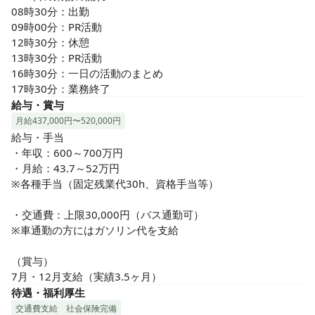
08時30分：出勤

09時00分：PR活動　

12時30分：休憩

13時30分：PR活動

16時30分：一日の活動のまとめ

17時30分：業務終了
給与・賞与
月給437,000円〜520,000円
給与・手当

・年収：600～700万円

・月給：43.7～52万円

※各種手当（固定残業代30h、資格手当等）

・交通費：上限30,000円（バス通勤可）

※車通勤の方にはガソリン代を支給

（賞与）

7月・12月支給（実績3.5ヶ月）
待遇・福利厚生
交通費支給
社会保険完備