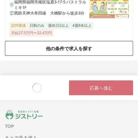
福岡県福岡市南区塩原3-17-5 パストラル
三重県名張市東町1921-1
ミキ1F
西鉄天神大牟田線 大橋駅から徒歩3分
医療施設型ホスピス 医心館弘前
訪問看護
日勤のみ
週休2日以上
4週8休以上
青森県弘前市大字外崎4丁目2-3
月給27.5万円〜32.4万円
医療施設型ホスピス 医心館篠崎
他の条件で求人を探す
東京都江戸川区篠崎町2丁目31-3（住所未定）
医療施設型ホスピス 医心館八戸
青森県八戸市田向五丁目12番1号
応募へ進む
医療施設型ホスピス 医心館秋田
Loading...
秋田県秋田市広面字大巻59
ジストリー 看護師の転職マッチング
医療施設型ホスピス 医心館八事南山
愛知県名古屋市昭和区南山町22-11
TOP
あとで見る求人