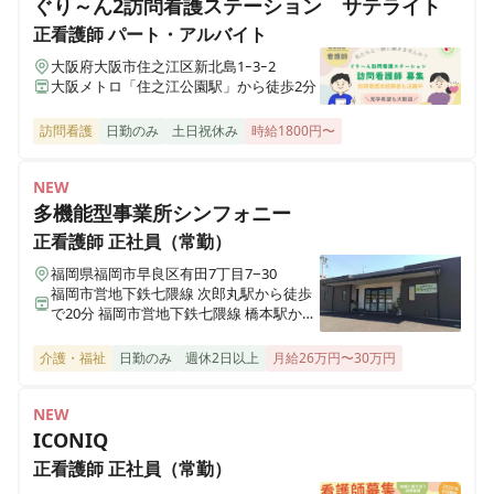
東京都江戸川区南篠崎町4丁目17番1号
ぐり～ん2訪問看護ステーション サテライト
正看護師
パート・アルバイト
ホスピス西城Ⅰ・Ⅱ
大阪府大阪市住之江区新北島1ｰ3ｰ2
岩手県一関市八幡町2-43 （社団医療法人西城病院）
大阪メトロ「住之江公園駅」から徒歩2分
訪問看護
日勤のみ
土日祝休み
時給1800円〜
医療施設型ホスピス 医心館小田原
神奈川県小田原市成田501-3
NEW
多機能型事業所シンフォニー
医療施設型ホスピス 医心館鈴鹿
正看護師
正社員（常勤）
三重県鈴鹿市末広東5番（住所未定）
福岡県福岡市早良区有田7丁目7−30
福岡市営地下鉄七隈線 次郎丸駅から徒歩
で20分 福岡市営地下鉄七隈線 橋本駅から
医療施設型ホスピス 医心館豊中
徒歩で23分
大阪府豊中市立花町１丁目6-31
介護・福祉
日勤のみ
週休2日以上
月給26万円〜30万円
医療施設型ホスピス 医心館加須
NEW
埼玉県加須市不動岡一丁目（住所未定）
ICONIQ
正看護師
正社員（常勤）
医療施設型ホスピス 医心館ふくにし