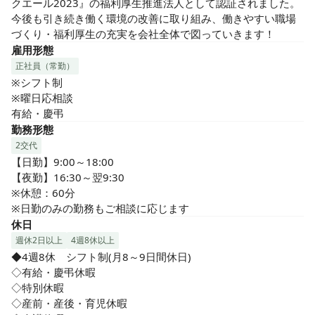
クエール2023』の福利厚生推進法人として認証されました。

今後も引き続き働く環境の改善に取り組み、働きやすい職場
づくり・福利厚生の充実を会社全体で図っていきます！
雇用形態
正社員（常勤）
※シフト制

※曜日応相談

有給・慶弔
勤務形態
2交代
【日勤】9:00～18:00　

【夜勤】16:30～翌9:30

※休憩：60分

※日勤のみの勤務もご相談に応じます
休日
週休2日以上
4週8休以上
◆4週8休　シフト制(月8～9日間休日)

◇有給・慶弔休暇

◇特別休暇

◇産前・産後・育児休暇
