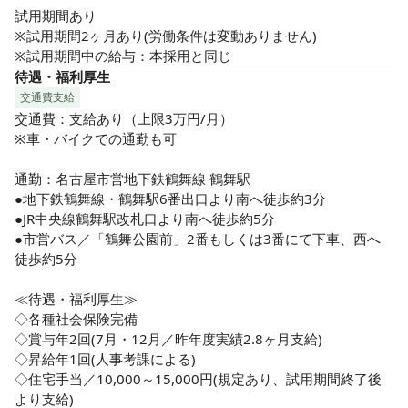
試用期間あり

※試用期間2ヶ月あり(労働条件は変動ありません)

※試用期間中の給与：本採用と同じ
待遇・福利厚生
交通費支給
交通費：支給あり（上限3万円/月）

※車・バイクでの通勤も可

通勤：名古屋市営地下鉄鶴舞線 鶴舞駅

●地下鉄鶴舞線・鶴舞駅6番出口より南へ徒歩約3分

●JR中央線鶴舞駅改札口より南へ徒歩約5分

●市営バス／「鶴舞公園前」2番もしくは3番にて下車、西へ
徒歩約5分

≪待遇・福利厚生≫

◇各種社会保険完備

◇賞与年2回(7月・12月／昨年度実績2.8ヶ月支給)

◇昇給年1回(人事考課による)

◇住宅手当／10,000～15,000円(規定あり、試用期間終了後
より支給)
