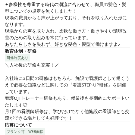
✦多様性を尊重する時代の潮流に合わせて、職員の髪色・髪
型についての規定を無くしました！

現場の職員からも声が上がっており、それを取り入れた形に
なります。

現場からの声を取り入れ、柔軟な働き方・働きやすい環境改
善のための取り組みを常に行っています。

あなたらしさを失わず、好きな髪色・髪型で働けますよ♪
教育体制・研修
研修制度あり
＼入社後の研修も充実！／

入社時に3日間の研修はもちろん、施設で看護師として働くう
えで必要な知識などに関しての『看護STEP-UP研修』を開催
しています。

看護OJTトレーナー研修もあり、就業後も長期的にサポートい
たします◎

月1回の看護師研修は、学びだけでなく他施設の看護師とも交
流ができる場としても好評です！
応募について
ブランク可
WEB面接