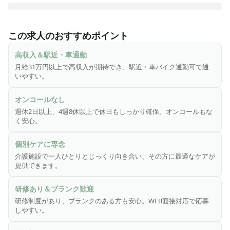
施設見学OK◎一部フロアをナーシングフロアに切り替え予定
のため、看護師を積極募集中！臨床経験を介護の現場で活か
この求人のおすすめポイント
し活躍できます。

高収入＆駅近・車通勤
≪「イリーゼ」の看護師の特長≫

月給31万円以上で高収入が期待でき、駅近・車バイク通勤可で通
いやすい。
★感染症対策(スタンダードプリコーション)や予防接種も実施
中です。

オンコールなし
週休2日以上、4週8休以上で休日もしっかり確保。オンコールもな
★一人一人とじっくり向き合うことができるので、その方に
く安心。
合わせて最適な医療ケアを行うことができます。

ケガや病気の『治療』がメインになる病院とは違い、介護施
個別ケアに専念
設では日常生活を送るために必要なケアとしての看護業務に
介護施設で一人ひとりとじっくり向き合い、その方に最適なケアが
なります。
提供できます。
研修あり＆ブランク歓迎
研修制度があり、ブランクのある方も安心。WEB面接対応で応募
しやすい。