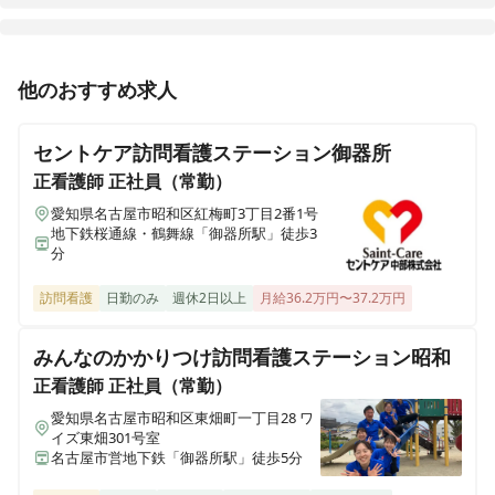
イリーゼ天童
山形県天童市南小畑3-3-20
正看護師
パート・アルバイト
他のおすすめ求人
イリーゼ瑞穂汐路
【急募】★駅近★施設内訪問看護 夜勤専属 / 週2日～
愛知県名古屋市瑞穂区汐路町2-13-1
OK / 車・バイク通勤OK
セントケア訪問看護ステーション御器所
イリーゼ岡谷
正看護師
正社員（常勤）
長野県岡谷市山下町1-1-37
愛知県名古屋市昭和区紅梅町3丁目2番1号
正看護師
パート・アルバイト
地下鉄桜通線・鶴舞線「御器所駅」徒歩3
【急募】★駅近★施設内訪問看護 日勤のみ可 / 週2日～
分
イリーゼ仙台荒井西
可 / 車・バイク通勤可
宮城県仙台市若林区なないろの里2-9-18
訪問看護
日勤のみ
週休2日以上
月給36.2万円〜37.2万円
イリーゼセントベル諏訪湖
みんなのかかりつけ訪問看護ステーション昭和
長野県諏訪市大和1-5-5
正看護師
正社員（常勤）
愛知県名古屋市昭和区東畑町一丁目28 ワ
イズ東畑301号室
名古屋市営地下鉄「御器所駅」徒歩5分