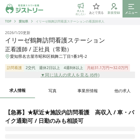
ジストリー 看護師の転職マッチング
求人を
あとで見る
新規登録
メニュー
出したい
TOP
愛知県
イリーゼ鶴舞訪問看護ステーションの看護師求人
2026/1/20
更新
イリーゼ鶴舞訪問看護ステーション
正看護師 / 正社員（常勤）
愛知県名古屋市昭和区鶴舞二丁目1番3号-2
訪問看護
2交代
週休2日以上
4週8休以上
月給31.1万円〜32.0万円
▼同じ法人の求人を見る (
6
件)
求人情報
写真
事業所情報
他の求人
【急募】★駅近★施設内訪問看護　高収入 / 車・バ
イク通勤可 / 日勤のみも相談可