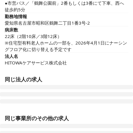
●市営バス／「鶴舞公園前」2番もしくは3番にて下車、西へ
徒歩約5分
勤務地情報
愛知県名古屋市昭和区鶴舞二丁目1番3号-2
病床数
22床（2階10床／3階12床）

※住宅型有料老人ホームの一部を、2026年4月1日にナーシン
グフロア化に切り替える予定です
法人名
HITOWAケアサービス株式会社
同じ法人の求人
イリーゼ新潟中央
同じ事業所のその他の求人
新潟県新潟市中央区山二ツ3-8-143