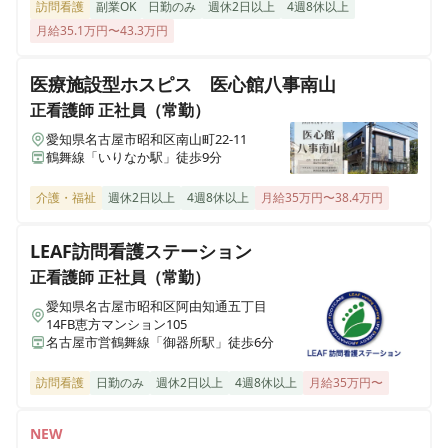
訪問看護
副業OK
日勤のみ
週休2日以上
4週8休以上
月給35.1万円〜43.3万円
医療施設型ホスピス 医心館八事南山
正看護師
正社員（常勤）
愛知県名古屋市昭和区南山町22-11
鶴舞線「いりなか駅」徒歩9分
介護・福祉
週休2日以上
4週8休以上
月給35万円〜38.4万円
LEAF訪問看護ステーション
正看護師
正社員（常勤）
愛知県名古屋市昭和区阿由知通五丁目
14FB恵方マンション105
名古屋市営鶴舞線「御器所駅」徒歩6分
訪問看護
日勤のみ
週休2日以上
4週8休以上
月給35万円〜
NEW