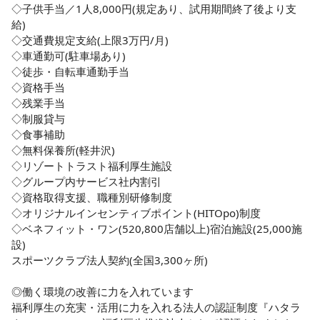
◇子供手当／1人8,000円(規定あり、試用期間終了後より支
給)

◇交通費規定支給(上限3万円/月)

◇車通勤可(駐車場あり)

◇徒歩・自転車通勤手当

◇資格手当

◇残業手当

◇制服貸与

◇食事補助

◇無料保養所(軽井沢)

◇リゾートトラスト福利厚生施設

◇グループ内サービス社内割引

◇資格取得支援、職種別研修制度

◇オリジナルインセンティブポイント(HITOpo)制度

◇ベネフィット・ワン(520,800店舗以上)宿泊施設(25,000施
設)

スポーツクラブ法人契約(全国3,300ヶ所)

◎働く環境の改善に力を入れています

福利厚生の充実・活用に力を入れる法人の認証制度『ハタラ