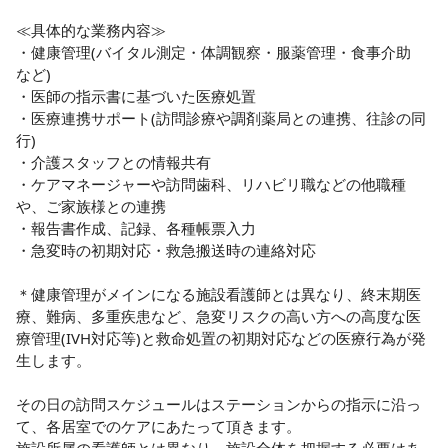
≪具体的な業務内容≫

・健康管理(バイタル測定・体調観察・服薬管理・食事介助　
など)

・医師の指示書に基づいた医療処置

・医療連携サポート(訪問診療や調剤薬局との連携、往診の同
行)

・介護スタッフとの情報共有

・ケアマネージャーや訪問歯科、リハビリ職などの他職種
や、ご家族様との連携

・報告書作成、記録、各種帳票入力

・急変時の初期対応・救急搬送時の連絡対応

＊健康管理がメインになる施設看護師とは異なり、終末期医
療、難病、多重疾患など、急変リスクの高い方への高度な医
療管理(IVH対応等)と救命処置の初期対応などの医療行為が発
生します。

その日の訪問スケジュールはステーションからの指示に沿っ
て、各居室でのケアにあたって頂きます。
