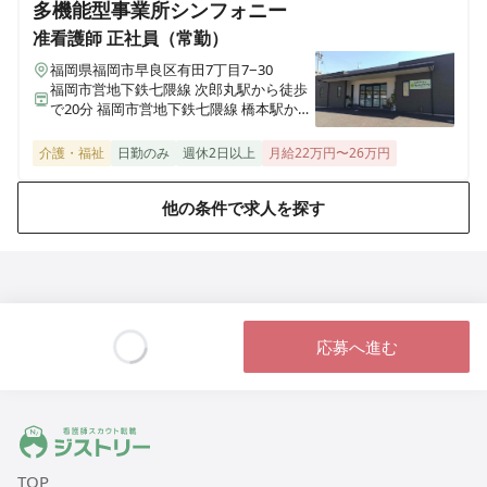
多機能型事業所シンフォニー
准看護師
正社員（常勤）
福岡県福岡市早良区有田7丁目7−30
福岡市営地下鉄七隈線 次郎丸駅から徒歩
で20分 福岡市営地下鉄七隈線 橋本駅から
徒歩で23分
介護・福祉
日勤のみ
週休2日以上
月給22万円〜26万円
他の条件で求人を探す
応募へ進む
Loading...
ジストリー 看護師の転職マッチング
TOP