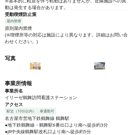
※基本的に転居を伴う転勤はありませんが、近隣施設への異
動は発生する場合があります。
受動喫煙防止策
屋内禁煙
原則屋内禁煙

(※喫煙所等の対応は施設により異なります。詳細はお問い合
わせください。)
写真
事業所情報
事業所名
イリーゼ鶴舞訪問看護ステーション
アクセス
駅近（10分以内）
車通勤可
名古屋市営地下鉄鶴舞線 鶴舞駅

●地下鉄鶴舞線・鶴舞駅6番出口より南へ徒歩約3分

●JR中央線鶴舞駅改札口より南へ徒歩約5分
