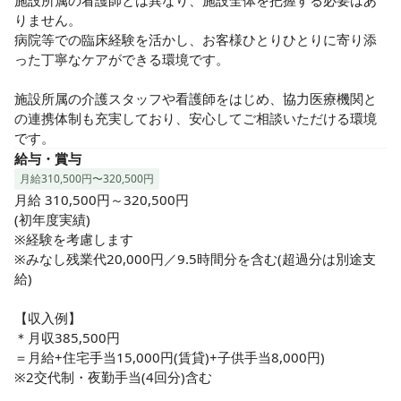
施設所属の看護師とは異なり、施設全体を把握する必要はあ
りません。

病院等での臨床経験を活かし、お客様ひとりひとりに寄り添
った丁寧なケアができる環境です。

施設所属の介護スタッフや看護師をはじめ、協力医療機関と
の連携体制も充実しており、安心してご相談いただける環境
です。
給与・賞与
月給310,500円〜320,500円
月給 310,500円～320,500円

(初年度実績)

※経験を考慮します

※みなし残業代20,000円／9.5時間分を含む(超過分は別途支
給)

【収入例】

＊月収385,500円

＝月給+住宅手当15,000円(賃貸)+子供手当8,000円)

※2交代制・夜勤手当(4回分)含む
