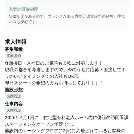
正社員登用の実績もあるので、ご家庭の事情等で今は正社員
で働くのが難しい…という方もゆくゆくはステップアップが
充実の研修制度
可能です！
研修制度があるので、ブランクがある方や介護施設での経験が少な
い方も安心です。
求人情報
募集職種
正看護師
✿面接日・入社日のご相談も柔軟に対応します！

現職の都合を考慮しますので、今のうちに応募・面接してキ
リのいいタイミングでの入社もOK◎

即日スタートの希望の方もお待ちしております！
施設形態
訪問看護
仕事内容
訪問看護
2026年4月1日に、住宅型有料老人ホーム内に併設の訪問看護
ステーションをオープン予定です。

施設内のナーシングフロア(22床)に入居されているお客様の