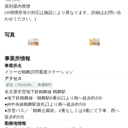
原則屋内禁煙

(※喫煙所等の対応は施設により異なります。詳細はお問い合
わせください。)
写真
事業所情報
事業所名
イリーゼ鶴舞訪問看護ステーション
アクセス
駅近（10分以内）
車通勤可
名古屋市営地下鉄鶴舞線 鶴舞駅

●地下鉄鶴舞線・鶴舞駅6番出口より南へ徒歩約3分

●JR中央線鶴舞駅改札口より南へ徒歩約5分

●市営バス／「鶴舞公園前」2番もしくは3番にて下車、西へ
徒歩約5分
勤務地情報