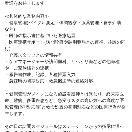
看護をお任せします。

≪具体的な業務内容≫

・健康管理(バイタル測定・体調観察・服薬管理・食事介助　
など)

・医師の指示書に基づいた医療処置

・医療連携サポート(訪問診療や調剤薬局との連携、往診の同
行)

・介護スタッフとの情報共有

・ケアマネージャーや訪問歯科、リハビリ職などの他職種
や、ご家族様との連携

・報告書作成、記録、各種帳票入力

・急変時の初期対応・救急搬送時の連絡対応

＊健康管理がメインになる施設看護師とは異なり、終末期医
療、難病、多重疾患など、急変リスクの高い方への高度な医
療管理(IVH対応等)と救命処置の初期対応などの医療行為が発
生します。

その日の訪問スケジュールはステーションからの指示に沿っ