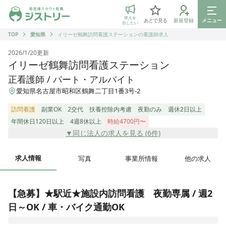
ジストリー 看護師の転職マッチング
求人を
あとで見る
新規登録
メニュー
出したい
TOP
愛知県
イリーゼ鶴舞訪問看護ステーションの看護師求人
2026/1/20
更新
イリーゼ鶴舞訪問看護ステーション
正看護師 / パート・アルバイト
愛知県名古屋市昭和区鶴舞二丁目1番3号-2
訪問看護
副業OK
2交代
扶養控除内考慮
夜勤のみ
週休2日以上
年間休日120日以上
4週8休以上
時給4700円〜
▼同じ法人の求人を見る (
6
件)
求人情報
写真
事業所情報
他の求人
【急募】★駅近★施設内訪問看護　夜勤専属 / 週2
日～OK / 車・バイク通勤OK