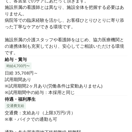
て、各居室でのケアにあたって頂きます。

施設所属の看護師とは異なり、施設全体を把握する必要はあ
りません。

病院等での臨床経験を活かし、お客様ひとりひとりに寄り添
った丁寧なケアができる環境です。

施設所属の介護スタッフや看護師をはじめ、協力医療機関と
の連携体制も充実しており、安心してご相談いただける環境
です。
給与・賞与
時給4,700円〜
日給 35,708円～

試用期間あり

※試用期間2ヶ月あり(労働条件は変動ありません)

※試用期間中の給与：本採用と同じ
待遇・福利厚生
交通費支給
交通費：支給あり（上限3万円/月）

※車・バイクでの通勤も可
