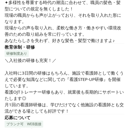
✦多様性を尊重する時代の潮流に合わせて、職員の髪色・髪
型についての規定を無くしました！

現場の職員からも声が上がっており、それを取り入れた形に
なります。

現場からの声を取り入れ、柔軟な働き方・働きやすい環境改
善のための取り組みを常に行っています。

あなたらしさを失わず、好きな髪色・髪型で働けますよ♪
教育体制・研修
研修制度あり
＼入社後の研修も充実！／

入社時に3日間の研修はもちろん、施設で看護師として働くう
えで必要な知識などに関しての『看護STEP-UP研修』を開催
しています。

看護OJTトレーナー研修もあり、就業後も長期的にサポートい
たします◎

月1回の看護師研修は、学びだけでなく他施設の看護師とも交
流ができる場としても好評です！
応募について
ブランク可
WEB面接