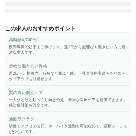
施設見学OK◎一部フロアをナーシングフロアに切り替え予定
のため、看護師を積極募集中！臨床経験を介護の現場で活か
この求人のおすすめポイント
し活躍できます。

高時給4,700円！
≪「イリーゼ」の看護師の特長≫

夜勤専属で効率よく稼げます。週2日から無理なく働きたい方に最
適な求人です。
★感染症対策(スタンダードプリコーション)や予防接種も実施
中です。

柔軟な働き方と昇格
週2日～、扶養内、時短など相談可能。正社員登用実績もありステ
★一人一人とじっくり向き合うことができるので、その方に
ップアップも目指せます。
合わせて最適な医療ケアを行うことができます。

ケガや病気の『治療』がメインになる病院とは違い、介護施
質の高い個別ケア
設では日常生活を送るために必要なケアとしての看護業務に
一人ひとりとじっくり向き合え、最適な医療ケアを提供できます。
なります。

感染症対策も万全です。
★扶養内、時短、平日限定等、働き方のご希望があればご相
通勤ラクラク
談に応じます！

駅近でアクセス抜群。車・バイク通勤も可能なので、通勤ストレス
また、頑張りはしっかりと評価しています。

が少ないです。