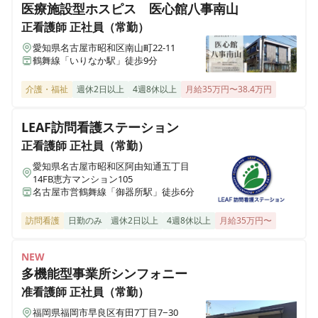
医療施設型ホスピス 医心館八事南山
正看護師
正社員（常勤）
愛知県名古屋市昭和区南山町22-11
鶴舞線「いりなか駅」徒歩9分
介護・福祉
週休2日以上
4週8休以上
月給35万円〜38.4万円
LEAF訪問看護ステーション
正看護師
正社員（常勤）
愛知県名古屋市昭和区阿由知通五丁目
14FB恵方マンション105
名古屋市営鶴舞線「御器所駅」徒歩6分
訪問看護
日勤のみ
週休2日以上
4週8休以上
月給35万円〜
NEW
多機能型事業所シンフォニー
准看護師
正社員（常勤）
福岡県福岡市早良区有田7丁目7−30