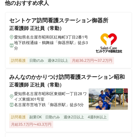
正看護師
正社員（常勤）
他のおすすめ求人
イリーゼ瑞穂汐路
【急募】★駅近★施設内訪問看護 高収入 / 車・バイク
愛知県名古屋市瑞穂区汐路町2-13-1
通勤可 / 日勤のみも相談可
セントケア訪問看護ステーション御器所
イリーゼ岡谷
正看護師
正社員（常勤）
長野県岡谷市山下町1-1-37
愛知県名古屋市昭和区紅梅町3丁目2番1号
正看護師
パート・アルバイト
地下鉄桜通線・鶴舞線「御器所駅」徒歩3
【急募】★駅近★施設内訪問看護 日勤のみ可 / 週2日～
分
イリーゼ仙台荒井西
可 / 車・バイク通勤可
宮城県仙台市若林区なないろの里2-9-18
訪問看護
日勤のみ
週休2日以上
月給36.2万円〜37.2万円
イリーゼセントベル諏訪湖
みんなのかかりつけ訪問看護ステーション昭和
長野県諏訪市大和1-5-5
正看護師
正社員（常勤）
愛知県名古屋市昭和区東畑町一丁目28 ワ
イズ東畑301号室
名古屋市営地下鉄「御器所駅」徒歩5分
訪問看護
副業OK
日勤のみ
週休2日以上
4週8休以上
月給35.1万円〜43.3万円