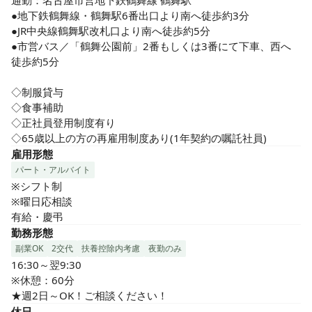
通勤：名古屋市営地下鉄鶴舞線 鶴舞駅

●地下鉄鶴舞線・鶴舞駅6番出口より南へ徒歩約3分

●JR中央線鶴舞駅改札口より南へ徒歩約5分

●市営バス／「鶴舞公園前」2番もしくは3番にて下車、西へ
徒歩約5分

◇制服貸与

◇食事補助

◇正社員登用制度有り

◇65歳以上の方の再雇用制度あり(1年契約の嘱託社員)
雇用形態
パート・アルバイト
※シフト制

※曜日応相談

有給・慶弔
勤務形態
副業OK
2交代
扶養控除内考慮
夜勤のみ
16:30～翌9:30

※休憩：60分

★週2日～OK！ご相談ください！
休日