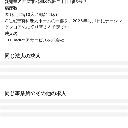
愛知県名古屋市昭和区鶴舞二丁目1番3号-2
病床数
22床（2階10床／3階12床）

※住宅型有料老人ホームの一部を、2026年4月1日にナーシン
グフロア化に切り替える予定です
法人名
HITOWAケアサービス株式会社
同じ法人の求人
イリーゼ新潟中央
同じ事業所のその他の求人
新潟県新潟市中央区山二ツ3-8-143
イリーゼ天童
山形県天童市南小畑3-3-20