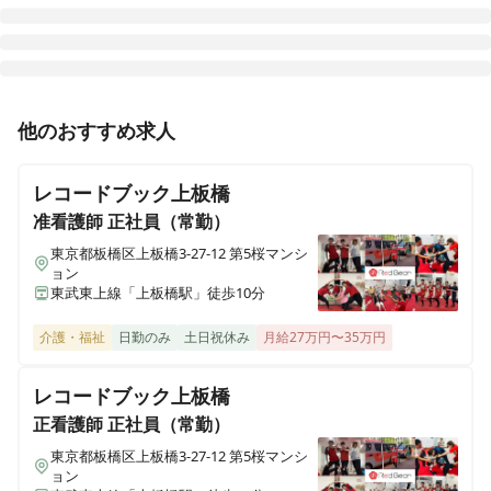
イリーゼ新潟中央
新潟県新潟市中央区山二ツ3-8-143
正看護師
正社員（常勤）
他のおすすめ求人
イリーゼ瑞穂汐路
【天童市】★日勤のみ★施設内訪問看護
愛知県名古屋市瑞穂区汐路町2-13-1
レコードブック上板橋
イリーゼ岡谷
准看護師
正社員（常勤）
長野県岡谷市山下町1-1-37
東京都板橋区上板橋3-27-12 第5桜マンシ
ョン
東武東上線「上板橋駅」徒歩10分
イリーゼ仙台荒井西
宮城県仙台市若林区なないろの里2-9-18
介護・福祉
日勤のみ
土日祝休み
月給27万円〜35万円
イリーゼセントベル諏訪湖
レコードブック上板橋
長野県諏訪市大和1-5-5
正看護師
正社員（常勤）
東京都板橋区上板橋3-27-12 第5桜マンシ
ョン