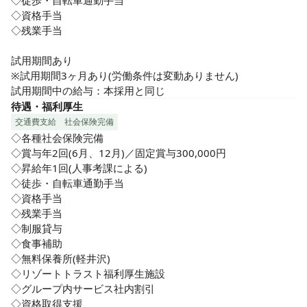
◇徒歩・自転車通勤手当

◇資格手当

◇残業手当

試用期間あり

※試用期間3ヶ月あり(労働条件は変動ありません)

試用期間中の給与：本採用と同じ
待遇・福利厚生
交通費支給
社会保険完備
◇各種社会保険完備

◇賞与年2回(6月、12月)／固定賞与300,000円

◇昇給年1回(人事考課による)

◇徒歩・自転車通勤手当

◇資格手当

◇残業手当

◇制服貸与

◇食事補助

◇無料保養所(軽井沢)

◇リゾートトラスト福利厚生施設

◇グループ内サービス社内割引

◇資格取得支援
