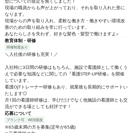
型についての規定を無くしました！

現場の職員からも声が上がっており、それを取り入れた形に
なります。

現場からの声を取り入れ、柔軟な働き方・働きやすい環境改
善のための取り組みを常に行っています。

あなたらしさを失わず、好きな髪色・髪型で働けますよ♪
教育体制・研修
研修制度あり
＼入社後の研修も充実！／

入社時に3日間の研修はもちろん、施設で看護師として働くう
えで必要な知識などに関しての『看護STEP-UP研修』を開催
しています。

看護OJTトレーナー研修もあり、就業後も長期的にサポートい
たします◎

月1回の看護師研修は、学びだけでなく他施設の看護師とも交
流ができる場としても好評です！
応募について
ブランク可
WEB面接
※65歳未満の方を募集(定年が65歳)
