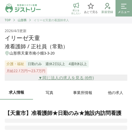
ジストリー 看護師の転職マッチング
求人を
あとで見る
新規登録
メニュー
出したい
TOP
山形県
イリーゼ天童の看護師求人
2026/4/3
更新
イリーゼ天童
准看護師 / 正社員（常勤）
山形県天童市南小畑3-3-20
介護・福祉
日勤のみ
週休2日以上
4週8休以上
月給22.1万円〜23.7万円
▼同じ法人の求人を見る (
6
件)
求人情報
写真
事業所情報
他の求人
【天童市】准看護師★日勤のみ★施設内訪問看護