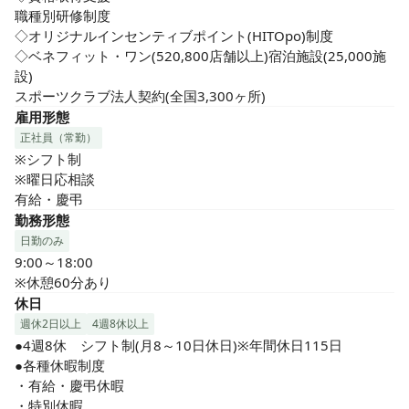
職種別研修制度

◇オリジナルインセンティブポイント(HITOpo)制度

◇ベネフィット・ワン(520,800店舗以上)宿泊施設(25,000施
設)

スポーツクラブ法人契約(全国3,300ヶ所)
雇用形態
正社員（常勤）
※シフト制

※曜日応相談

有給・慶弔
勤務形態
日勤のみ
9:00～18:00

※休憩60分あり
休日
週休2日以上
4週8休以上
●4週8休　シフト制(月8～10日休日)※年間休日115日

●各種休暇制度

・有給・慶弔休暇

・特別休暇
