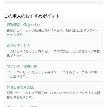
施設見学OK◎

お客様一人ひとりにじっくり向き合い寄り添うケアを提供／
この求人のおすすめポイント
他施設の看護スタッフと情報共有ができる場があります。

日勤専従で働きやすい
≪「イリーゼ」の看護師の特長≫

夜勤がなく、日中の勤務に集中できます。週休2日以上でプライベ
★感染症対策(スタンダードプリコーション)や予防接種も実施
ートも充実。
中です。

★一人一人とじっくり向き合うことができるので、その方に
個別ケアに注力
合わせて最適な医療ケアを行うことができます。

一人ひとりにじっくり向き合い、その方に合わせた最適なケアを提
ケガや病気の『治療』がメインになる病院とは違い、介護施
供できます。
設では日常生活を送るために必要なケアとしての看護業務に
なります。

ブランク・復職応援
★療養上のお世話がメインの業務となります。

ブランクのある方も安心して再スタートできるよう、手厚いサポー
頑張りはしっかりと評価しますので、将来を見据えてステッ
トがあります。
プアップしたい方は大歓迎！

ブランクのある方も安心して再スタートを切れるようにサポ
評価と成長を支援
ートします。

頑張りがしっかりと評価され、将来のステップアップを支援する研
看護師として新しい場所に転職・復職される方を応援しま
修制度もあります。
す！