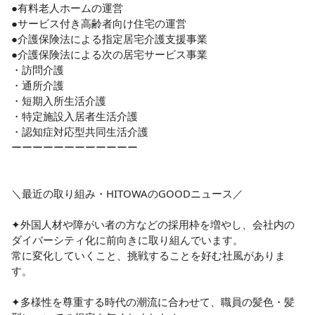
●有料老人ホームの運営

●サービス付き高齢者向け住宅の運営

●介護保険法による指定居宅介護支援事業

●介護保険法による次の居宅サービス事業

・訪問介護

・通所介護

・短期入所生活介護

・特定施設入居者生活介護

・認知症対応型共同生活介護

ーーーーーーーーーーーー

＼最近の取り組み・HITOWAのGOODニュース／

✦外国人材や障がい者の方などの採用枠を増やし、会社内の
ダイバーシティ化に前向きに取り組んでいます。

常に変化していくこと、挑戦することを好む社風がありま
す。

✦多様性を尊重する時代の潮流に合わせて、職員の髪色・髪