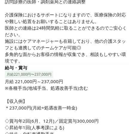
訪問診療の医師・調剤薬局との連絡調整

介護保険におけるサポートになりますので、医療保険の対応
や難しい処置をお願いすることはありません。

医師との連絡は24時間気軽に取ることができるのでご安心く
ださい。

施設にはケアマネージャーも在籍しており、他の介護スタッ
フとも連携してのチームケアが可能◎

多角的な面からお客様の情報が収集でき、相談もしやすい環
境です。
給与・賞与
月給221,000円〜237,000円
月給 221,000円～237,000円

※各種手当(地域手当、処遇改善手当)含む

【収入例】

＊237,000円(月給+処遇改善一時金)

◇賞与年2回(6月、12月)／固定賞与300,000円

◇昇給年1回(人事考課による)
