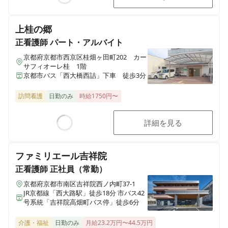
Loading...
上桂の郷
正看護師
パート・アルバイト
京都府京都市西京区桂畑ヶ田町202 カー
サフィオーレ桂 1階
京都市バス「西大橋西詰」下車 徒歩3分
訪問看護
日勤のみ
時給1750円〜
詳細を見る
Loading...
ファミリエール吉祥院
正看護師
正社員（常勤）
京都府京都市南区吉祥院西ノ内町37-1
JR京都線「西大路駅」徒歩18分 市バス42
号系統「吉祥院高畑町バス停」徒歩6分
介護・福祉
日勤のみ
月給23.2万円〜44.5万円