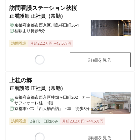
訪問看護ステーション秋桜
正看護師
正社員（常勤）
京都府京都市西京区川島権田町36-1
桂駅より徒歩8分
訪問看護
月給22.2万円〜43.5万円
詳細を見る
Loading...
上桂の郷
正看護師
正社員（常勤）
京都府京都市西京区桂畑ヶ田町202 カー
サフィオーレ桂 1階
京都市バス「西大橋西詰」下車 徒歩3分
訪問看護
2交代
日勤のみ
月給23.2万円〜44.5万円
詳細を見る