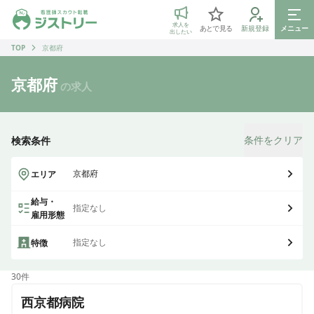
ジストリー 看護師の転職マッチング
求人を
あとで見る
新規登録
メニュー
出したい
TOP
京都府
京都府
の求人
条件をクリア
検索条件
京都府
エリア
給与・
指定なし
雇用形態
指定なし
特徴
30
件
西京都病院