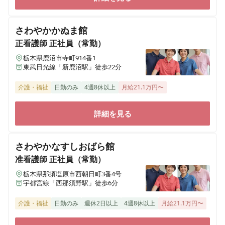
さわやかかぬま館
正看護師
正社員（常勤）
栃木県鹿沼市寺町914番1
東武日光線「新鹿沼駅」徒歩22分
介護・福祉
日勤のみ
4週8休以上
月給21.1万円〜
詳細を見る
さわやかなすしおばら館
准看護師
正社員（常勤）
栃木県那須塩原市西朝日町3番4号
宇都宮線「西那須野駅」徒歩6分
介護・福祉
日勤のみ
週休2日以上
4週8休以上
月給21.1万円〜