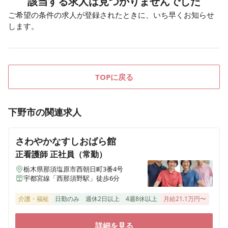
該当する求人は見つかりませんでした
ご希望の条件の求人が登録されたときに、いち早くお知らせ
します。
TOPに戻る
下野市
の関連求人
さわやかなすしおばら館
正看護師
正社員（常勤）
栃木県那須塩原市西朝日町3番4号
宇都宮線「西那須野駅」徒歩6分
介護・福祉
日勤のみ
週休2日以上
4週8休以上
月給21.1万円〜
詳細を見る