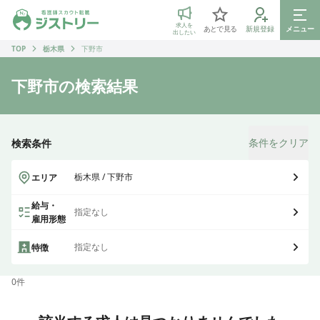
ジストリー 看護師の転職マッチング
求人を
あとで見る
新規登録
メニュー
出したい
TOP
栃木県
下野市
下野市
の検索結果
条件をクリア
検索条件
栃木県 / 下野市
エリア
給与・
指定なし
雇用形態
指定なし
特徴
0
件