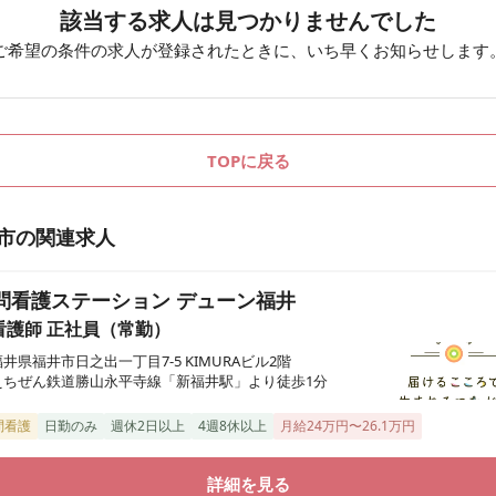
該当する求人は見つかりませんでした
ご希望の条件の求人が登録されたときに、いち早くお知らせします
TOPに戻る
市
の関連求人
問看護ステーション デューン福井
看護師
正社員（常勤）
福井県福井市日之出一丁目7-5 KIMURAビル2階
えちぜん鉄道勝山永平寺線「新福井駅」より徒歩1分
問看護
日勤のみ
週休2日以上
4週8休以上
月給24万円〜26.1万円
詳細を見る