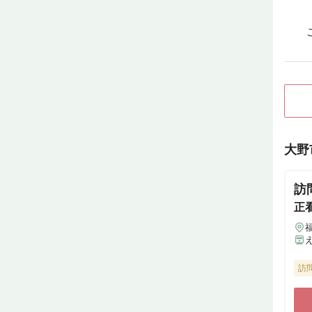
大野
訪
正
訪