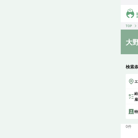
ジス
TOP
大
検索
エ
給
雇
特
0
件