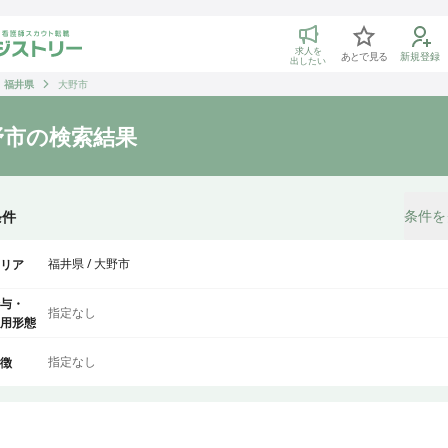
トリー 看護師の転職マッチング
求人を
あとで見る
新規登録
出したい
福井県
大野市
野市
の検索結果
条件を
条件
福井県 / 大野市
リア
与・
指定なし
用形態
指定なし
徴