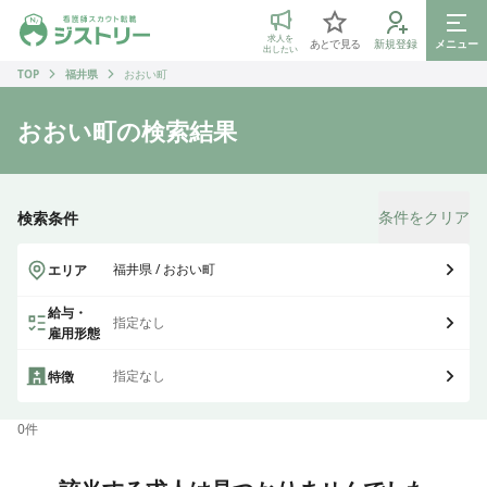
ジストリー 看護師の転職マッチング
求人を
あとで見る
新規登録
メニュー
出したい
TOP
福井県
おおい町
おおい町
の検索結果
条件をクリア
検索条件
福井県 / おおい町
エリア
給与・
指定なし
雇用形態
指定なし
特徴
0
件