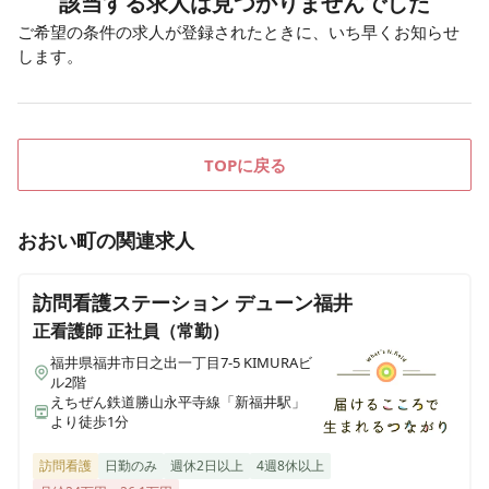
該当する求人は見つかりませんでした
ご希望の条件の求人が登録されたときに、いち早くお知らせ
します。
TOPに戻る
おおい町
の関連求人
訪問看護ステーション デューン福井
正看護師
正社員（常勤）
福井県福井市日之出一丁目7-5 KIMURAビ
ル2階
えちぜん鉄道勝山永平寺線「新福井駅」
より徒歩1分
訪問看護
日勤のみ
週休2日以上
4週8休以上