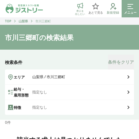
ジストリー 看護師の転職マッチング
求人を
あとで見る
新規登録
メニュー
出したい
TOP
山梨県
市川三郷町
市川三郷町
の検索結果
条件をクリア
検索条件
山梨県 / 市川三郷町
エリア
給与・
指定なし
雇用形態
指定なし
特徴
0
件