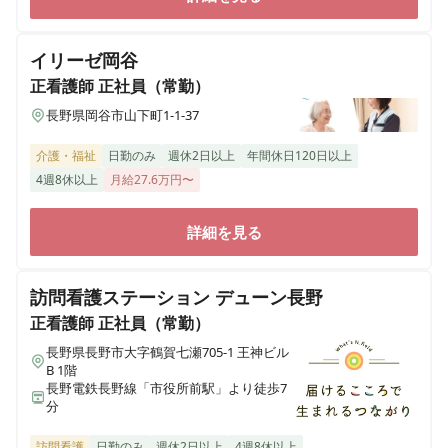
イリーゼ岡谷
正看護師
正社員（常勤）
長野県岡谷市山下町1-1-37
介護・福祉
日勤のみ
週休2日以上
年間休日120日以上
4週8休以上
月給27.6万円〜
詳細を見る
訪問看護ステーション デューン長野
正看護師
正社員（常勤）
長野県長野市大字鶴賀七瀬705-1 王神ビル
B 1階
長野電鉄長野線「市役所前駅」より徒歩7
分
訪問看護
日勤のみ
週休2日以上
4週8休以上