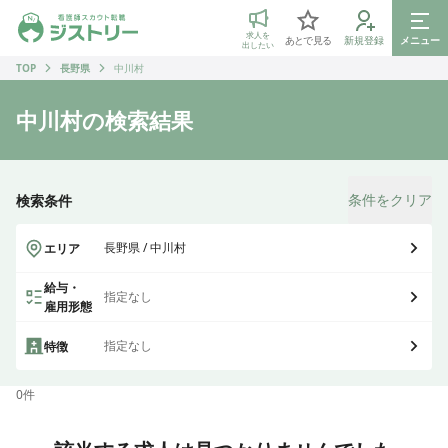
ジストリー 看護師の転職マッチング
求人を
あとで見る
新規登録
メニュー
出したい
TOP
長野県
中川村
中川村
の検索結果
条件をクリア
検索条件
長野県 / 中川村
エリア
給与・
指定なし
雇用形態
指定なし
特徴
0
件