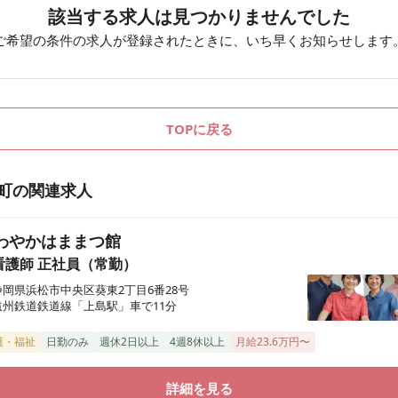
該当する求人は見つかりませんでした
ご希望の条件の求人が登録されたときに、いち早くお知らせします
TOPに戻る
町
の関連求人
わやかはままつ館
看護師
正社員（常勤）
静岡県浜松市中央区葵東2丁目6番28号
遠州鉄道鉄道線「上島駅」車で11分
護・福祉
日勤のみ
週休2日以上
4週8休以上
月給23.6万円〜
詳細を見る