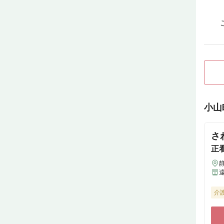
小山
さ
正
介