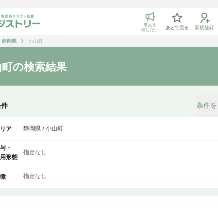
トリー 看護師の転職マッチング
求人を
あとで見る
新規登録
出したい
静岡県
小山町
山町
の検索結果
条件を
条件
静岡県 / 小山町
リア
与・
指定なし
用形態
指定なし
徴