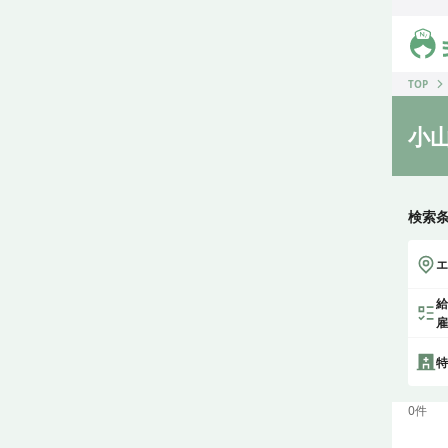
ジス
TOP
小
検索
エ
給
雇
特
0
件