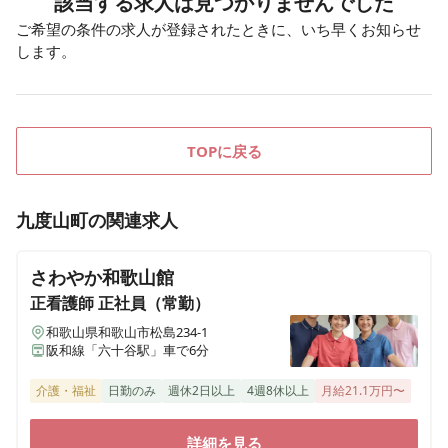
該当する求人は見つかりませんでした
ご希望の条件の求人が登録されたときに、いち早くお知らせ
します。
TOPに戻る
九度山町
の関連求人
さわやか和歌山館
正看護師
正社員（常勤）
和歌山県和歌山市松島234-1
阪和線「六十谷駅」車で6分
介護・福祉
日勤のみ
週休2日以上
4週8休以上
月給21.1万円〜
詳細を見る