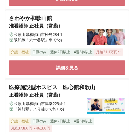
さわやか和歌山館
准看護師
正社員（常勤）
和歌山県和歌山市松島234-1
阪和線「六十谷駅」車で6分
介護・福祉
日勤のみ
週休2日以上
4週8休以上
月給21.1万円〜
詳細を見る
医療施設型ホスピス 医心館和歌山
正看護師
正社員（常勤）
和歌山県和歌山市津秦223番１
「神前駅」より徒歩で約13分
介護・福祉
日勤のみ
週休2日以上
4週8休以上
月給37.8万円〜46.3万円