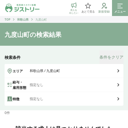
ジストリー 看護師の転職マッチング
求人を
あとで見る
新規登録
メニュー
出したい
TOP
和歌山県
九度山町
九度山町
の検索結果
条件をクリア
検索条件
和歌山県 / 九度山町
エリア
給与・
指定なし
雇用形態
指定なし
特徴
0
件