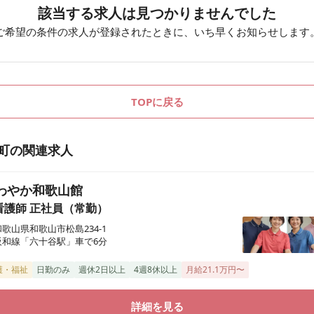
該当する求人は見つかりませんでした
ご希望の条件の求人が登録されたときに、いち早くお知らせします
TOPに戻る
町
の関連求人
わやか和歌山館
看護師
正社員（常勤）
和歌山県和歌山市松島234-1
阪和線「六十谷駅」車で6分
護・福祉
日勤のみ
週休2日以上
4週8休以上
月給21.1万円〜
詳細を見る