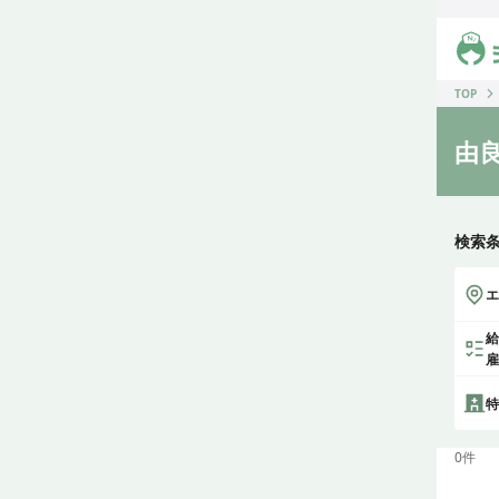
ジス
TOP
由
検索
エ
給
雇
特
0
件