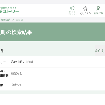
トリー 看護師の転職マッチング
求人を
あとで見る
新規登録
出したい
和歌山県
由良町
良町
の検索結果
条件を
条件
和歌山県 / 由良町
リア
与・
指定なし
用形態
指定なし
徴