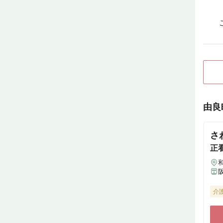
由良
さ
正
介