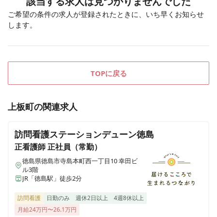
該当する求人は見つかりませんでした
ご希望の条件の求人が登録されたときに、いち早くお知らせ
します。
TOPに戻る
上板町
の関連求人
訪問看護ステーションデューン徳島
正看護師
正社員（常勤）
徳島県徳島市寺島本町西一丁目10 幸田ビ
ル3階
JR「徳島駅」徒歩2分
訪問看護
日勤のみ
週休2日以上
4週8休以上
月給24万円〜26.1万円