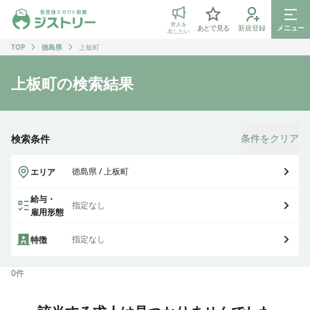
ジストリー 看護師の転職マッチング
求人を
あとで見る
新規登録
メニュー
出したい
TOP
徳島県
上板町
上板町
の検索結果
条件をクリア
検索条件
徳島県 / 上板町
エリア
給与・
指定なし
雇用形態
指定なし
特徴
0
件