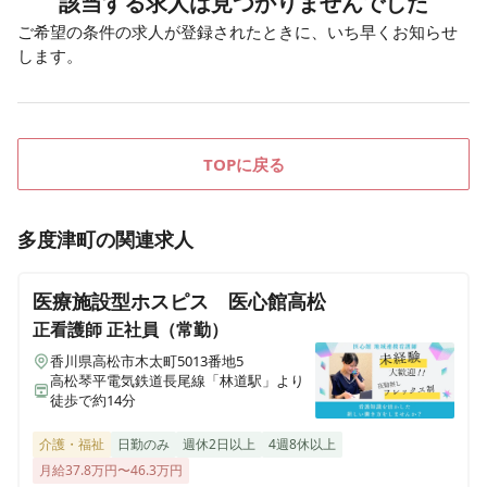
該当する求人は見つかりませんでした
ご希望の条件の求人が登録されたときに、いち早くお知らせ
します。
TOPに戻る
多度津町
の関連求人
医療施設型ホスピス 医心館高松
正看護師
正社員（常勤）
香川県高松市木太町5013番地5
高松琴平電気鉄道長尾線「林道駅」より
徒歩で約14分
介護・福祉
日勤のみ
週休2日以上
4週8休以上
月給37.8万円〜46.3万円