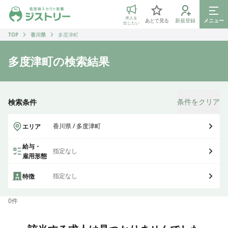
ジストリー 看護師の転職マッチング
求人を
あとで見る
新規登録
メニュー
出したい
TOP
香川県
多度津町
多度津町
の検索結果
条件をクリア
検索条件
香川県 / 多度津町
エリア
給与・
指定なし
雇用形態
指定なし
特徴
0
件