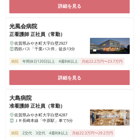
詳細を見る
光風会病院
正看護師
正社員（常勤）
佐賀県みやき町大字白壁2927
西鉄バス「千栗バス停」徒歩13分
病院
年間休日120日以上
4週8休以上
月給22.2万円〜23.7万円
詳細を見る
大島病院
准看護師
正社員（常勤）
佐賀県みやき町大字白壁4287
ＪＲ長崎本線「中原駅」車で5分
病院
2交代
3交代
4週8休以上
月給22.3万円〜29.2万円