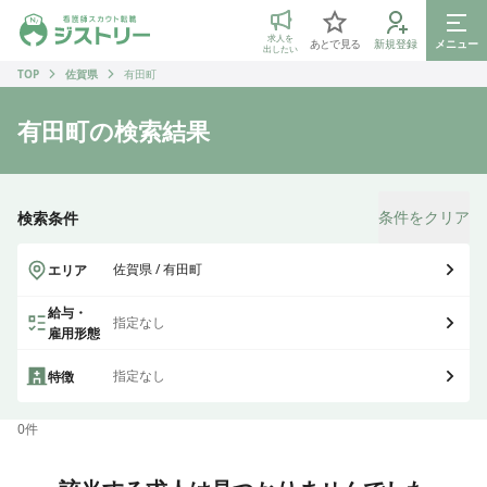
ジストリー 看護師の転職マッチング
求人を
あとで見る
新規登録
メニュー
出したい
TOP
佐賀県
有田町
有田町
の検索結果
条件をクリア
検索条件
佐賀県 / 有田町
エリア
給与・
指定なし
雇用形態
指定なし
特徴
0
件