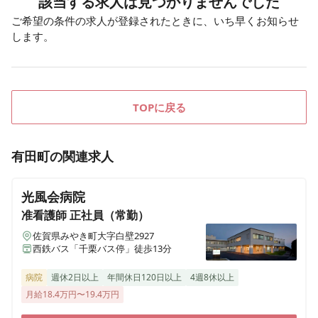
該当する求人は見つかりませんでした
ご希望の条件の求人が登録されたときに、いち早くお知らせ
します。
TOPに戻る
有田町
の関連求人
光風会病院
准看護師
正社員（常勤）
佐賀県みやき町大字白壁2927
西鉄バス「千栗バス停」徒歩13分
病院
週休2日以上
年間休日120日以上
4週8休以上
月給18.4万円〜19.4万円