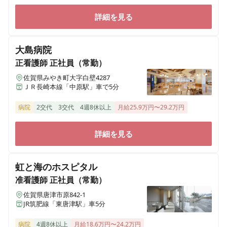
詳細を見る
大島病院
正看護師
正社員（常勤）
佐賀県みやき町大字白壁4287
ＪＲ長崎本線「中原駅」車で5分
病院
2交代
3交代
4週8休以上
月給25.9万円〜29.2万円
詳細を見る
虹と海のホスピタル
准看護師
正社員（常勤）
佐賀県唐津市原842-1
JR筑肥線「東唐津駅」車5分
病院
4週8休以上
月給18.6万円〜24.2万円