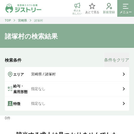
ジストリー 看護師の転職マッチング
求人を
あとで見る
新規登録
メニュー
出したい
TOP
宮崎県
諸塚村
諸塚村
の検索結果
条件をクリア
検索条件
宮崎県 / 諸塚村
エリア
給与・
指定なし
雇用形態
指定なし
特徴
0
件