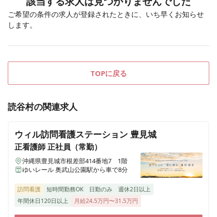
該当する求人は見つかりませんでした
ご希望の条件の求人が登録されたときに、いち早くお知らせ
します。
TOPに戻る
読谷村
の関連求人
ウィル訪問看護ステーション 豊見城
正看護師
正社員（常勤）
沖縄県豊見城市根差部414番地7 1階
ゆいレール 奥武山公園駅から車で8分
訪問看護
短時間勤務OK
日勤のみ
週休2日以上
年間休日120日以上
月給24.5万円〜31.5万円