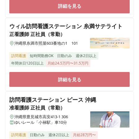
詳細を見る
ウィル訪問看護ステーション 糸満サテライト
正看護師
正社員（常勤）
沖縄県糸満市照屋603番地の1 101
訪問看護
短時間勤務OK
日勤のみ
週休2日以上
年間休日120日以上
月給24.5万円〜31.5万円
詳細を見る
訪問看護ステーション ピース 沖縄
准看護師
正社員（常勤）
沖縄県豊見城市高安413-1 306
ゆいレール「小禄駅」車10分
訪問看護
日勤のみ
週休2日以上
月給28万円〜