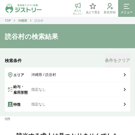
ジストリー 看護師の転職マッチング
求人を
あとで見る
新規登録
メニュー
出したい
TOP
沖縄県
読谷村
読谷村
の検索結果
条件をクリア
検索条件
沖縄県 / 読谷村
エリア
給与・
指定なし
雇用形態
指定なし
特徴
0
件