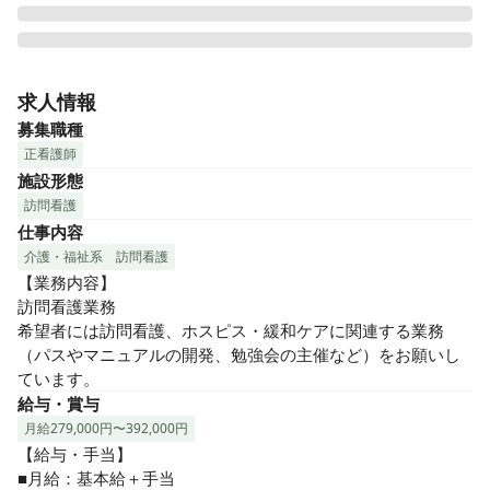
当組織は、「世界最高水準の在宅ホスピス・緩和ケアの提供
を通じて地域社会、日本、そして世界のウェルビーイングの
求人情報
向上に貢献すると共に、参画人員個々のリーダーシップと参
募集職種
画人員間のチームワークの育成を通じて、参画人員個々の職
正看護師
業人としての資質向上と、人間としての成長に貢献する」を
施設形態
理念として活動しています。
訪問看護
仕事内容
介護・福祉系
訪問看護
【業務内容】

訪問看護業務

希望者には訪問看護、ホスピス・緩和ケアに関連する業務
（パスやマニュアルの開発、勉強会の主催など）をお願いし
ています。
給与・賞与
月給279,000円〜392,000円
【給与・手当】

■月給：基本給＋手当
