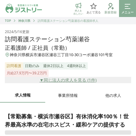
ジストリー 看護師の転職マッチング
求人を
あとで見る
新規登録
メニュー
出したい
TOP
神奈川県
訪問看護ステーション芍薬瀬谷の看護師求人
2024/5/16
更新
訪問看護ステーション芍薬瀬谷
正看護師 / 正社員（常勤）
神奈川県横浜市瀬谷区瀬谷三丁目10-30コーポ瀬谷101号室
訪問看護
日勤のみ
週休2日以上
4週8休以上
月給27.9万円〜39.2万円
▼同じ法人の求人を見る (
1
件)
求人情報
事業所情報
他の求人
【常勤募集・横浜市瀬谷区】有休消化率100％！世
界最高水準の在宅ホスピス・緩和ケアの提供する