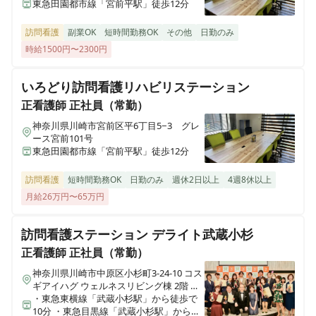
東急田園都市線「宮前平駅」徒歩12分
訪問看護
副業OK
短時間勤務OK
その他
日勤のみ
時給1500円〜2300円
いろどり訪問看護リハビリステーション
正看護師
正社員（常勤）
神奈川県川崎市宮前区平6丁目5−3 グレ
ース宮前101号
東急田園都市線「宮前平駅」徒歩12分
訪問看護
短時間勤務OK
日勤のみ
週休2日以上
4週8休以上
月給26万円〜65万円
訪問看護ステーション デライト武蔵小杉
正看護師
正社員（常勤）
神奈川県川崎市中原区小杉町3-24-10 コス
ギアイハグ ウェルネスリビング棟 2階 オ
フィス
・東急東横線「武蔵小杉駅」から徒歩で
10分 ・東急目黒線「武蔵小杉駅」から徒