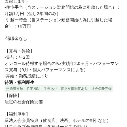
支給します）

-住宅手当（当ステーション勤務開始の為に引越した場合）：
月額1万円（但し2年間のみ）

-引越一時金（当ステーション勤務開始の為に引越した場
合）：10万円

-退職金なし

【賞与・昇給】

-賞与：年2回

オンコール待機する場合のみ/実績年2.0ヶ月＋パフォーマン
ス賞与（9月・個人パフォーマンスによる）

-昇給：勤務成績により
待遇・福利厚生
交通費支給
住宅補助・手当あり
育児支援制度あり
社会保険完備
【保険】

法定の社会保険完備

【福利厚生】

緑法人会会員特典（飲食店、映画、ホテルの割引など）

リロクラブ会員特典（各種サービスの割引）