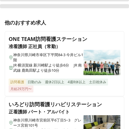
正看護師
パート・アルバイト
他のおすすめ求人
【非常勤募集・横浜市瀬谷区】世界最高水準の在宅ホス
ピス・緩和ケアの提供する
ONE TEAM訪問看護ステーション
准看護師
正社員（常勤）
神奈川県川崎市幸区下平間84-3 今井ビル1
階
JR 横須賀線 新川崎駅より徒歩6分 JR 南
武線 鹿島田駅より徒歩10分
訪問看護
日勤のみ
週休2日以上
4週8休以上
土日祝休み
月給29万円〜
いろどり訪問看護リハビリステーション
正看護師
パート・アルバイト
神奈川県川崎市宮前区平6丁目5−3 グレ
ース宮前101号