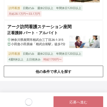
歩で10分 ・JR南武線「武蔵小杉駅」から
徒歩で9分
訪問看護
日勤のみ
週休2日以上
年間休日120日以上
月給28.1万円〜33.1万円
アーク訪問看護ステーション座間
正看護師
パート・アルバイト
神奈川県座間市相武台三丁目26-1-315
小田急小田原線「相武台前駅」徒歩7分
訪問看護
日勤のみ
週休2日以上
年間休日120日以上
4週8休以上
土日祝休み
時給1700円〜
他の条件で求人を探す
応募へ進む