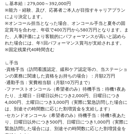
∟基本給：279,000～392,000円

※能力・経験、及び、応募者ご本人が目指すキャリアプラン
により決定します。

※オンコール担当となった場合、オンコール手当と夏冬の固
定賞与を合わせ、年収で400万円から580万円となります。ま
た、人事評価により客観的にパフォーマンスが高いと認めら
れた場合には、年1回パフォーマンス賞与が支給されます。

※固定残業代40時間含む

∟手当

-資格手当（訪問看護認定、緩和ケア認定等の、当ステーショ
ンの業務に関連した資格をお持ちの場合）：月額2万円

-通勤手当：実費相当額（月額10万円まで）

-ファーストオンコール（希望者のみ）待機手当：待機1夜あ
たり、土曜日・日曜日以外につき2,000円、日曜日につき
4,000円、土曜日につき3,000円（実際に緊急訪問した場合に
は、別途その時間数に応じた割増賃金を支給します）

-セカンドオンコール（希望者のみ）待機手当：待機1夜あた
り、日曜日以外につき500円、日曜日につき1,000円（実際に
緊急訪問した場合には、別途その時間数に応じた割増賃金を