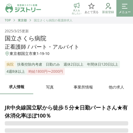
ジストリー 看護師の転職マッチング
求人を
あとで見る
新規登録
メニュー
出したい
TOP
東京都
国立さくら病院の看護師求人
2025/3/25
更新
国立さくら病院
正看護師 / パート・アルバイト
東京都国立市東1-19-10
病院
扶養控除内考慮
日勤のみ
週休2日以上
年間休日120日以上
4週8休以上
時給1800円〜2000円
求人情報
写真
事業所情報
他の求人
JR中央線国立駅から徒歩５分★日勤パートさん★有
休消化率ほぼ100％