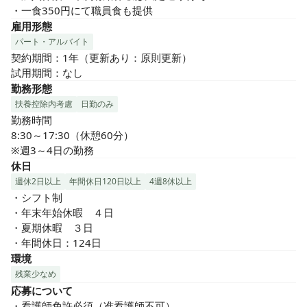
・一食350円にて職員食も提供
雇用形態
パート・アルバイト
契約期間：1年（更新あり：原則更新）

試用期間：なし
勤務形態
扶養控除内考慮
日勤のみ
勤務時間

8:30～17:30（休憩60分）

※週3～4日の勤務
休日
週休2日以上
年間休日120日以上
4週8休以上
・シフト制

・年末年始休暇　４日

・夏期休暇　３日

・年間休日：124日
環境
残業少なめ
応募について
・看護師免許必須（准看護師不可）
