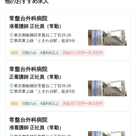
他のおすすめ求人
JR中央線国立駅すぐ★2交代制◎年間休日124日◎有休
消化率ほぼ100％◎週休2日制
常盤台外科病院
准看護師
正社員（常勤）
東京都板橋区常盤台二丁目25-20
正看護師
パート・アルバイト
東武東上線「ときわ台駅」徒歩5分
JR国立駅徒歩５分★夜勤1回33,000円夜勤専従★月2~4
回の勤務をお願いします！
病院
日勤のみ
4週8休以上
月給21.1万円〜31.9万円
常盤台外科病院
正看護師
正社員（常勤）
東京都板橋区常盤台二丁目25-20
東武東上線「ときわ台駅」徒歩5分
病院
日勤のみ
4週8休以上
月給25.1万円〜36.5万円
常盤台外科病院
准看護師
正社員（常勤）