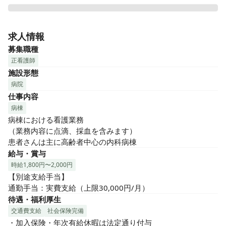
2003年7月、地域に根ざした診療を行うため有床診療所とし
て開院いたしました。以来、地域の皆さまの健康をお守りし
求人情報
てきました。

募集職種
多様化するニーズや患者さま数の増加に対応するため増築・
正看護師
増床を行い、2005年6月より「国立さくら病院」として急性
施設形態
期疾患を抱える患者様に対して、総合的な診療を行っていま
病院
す。

仕事内容
病棟は一般内科病棟で患者さんは高齢者が中心です。

日本手外科学会認定の専門医による「手外科」や経鼻内視
病棟
鏡、体外衝撃波結石破砕装置（ESWL）の導入なども特徴的で
病棟における看護業務

す。また人工透析や在宅訪問診療にも力を入れていれてお
（業務内容に点滴、採血を含みます）

り、地域医療への貢献を深めています。

患者さんは主に高齢者中心の内科病棟
日勤のみなのでプライベートとの両立もしやすい環境です。

給与・賞与
事前見学をご希望の方も歓迎です。ご応募お待ちしていま
時給1,800円〜2,000円
す。
【別途支給手当】

通勤手当：実費支給（上限30,000円/月）
待遇・福利厚生
交通費支給
社会保険完備
・加入保険・年次有給休暇は法定通り付与
