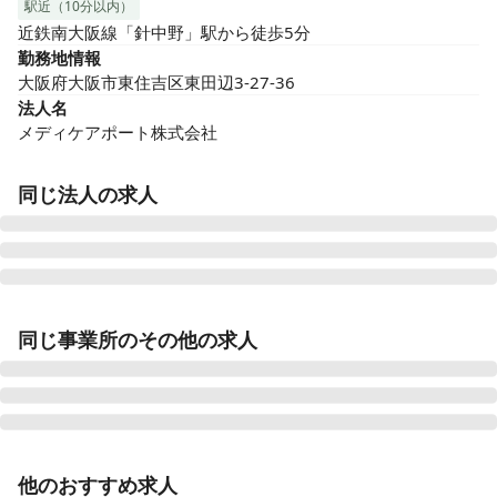
駅近（10分以内）
近鉄南大阪線「針中野」駅から徒歩5分
勤務地情報
大阪府大阪市東住吉区東田辺3-27-36
法人名
メディケアポート株式会社
同じ法人の求人
サービス付き高齢者向け住宅 ピースフリー桜塚（メディケ
アポート）
同じ事業所のその他の求人
大阪府豊中市中桜塚5-3-45
サービス付き高齢者向け住宅ピースフリー高槻（メディケ
アポート）
大阪府高槻市氷室町1-10-51
正看護師
正社員（常勤）
他のおすすめ求人