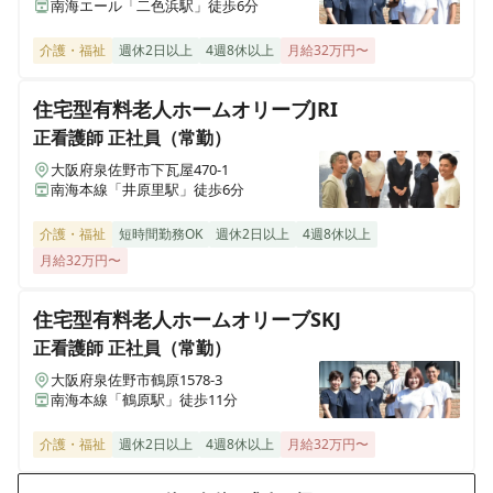
南海エール「二色浜駅」徒歩6分
ポート)
千葉県船橋市夏見台6-3-51
介護・福祉
週休2日以上
4週8休以上
月給32万円〜
住宅型有料老人ホーム ピースフリー枚方（メディケアポー
住宅型有料老人ホームオリーブJRI
ト）
正看護師
正社員（常勤）
大阪府枚方市茄子作南町221-1
大阪府泉佐野市下瓦屋470-1
南海本線「井原里駅」徒歩6分
住宅型有料老人ホーム ピースフリー岸和田（メディケアポ
ート）
介護・福祉
短時間勤務OK
週休2日以上
4週8休以上
大阪府岸和田市吉井町4-13-11
月給32万円〜
住宅型有料老人ホーム ピースフリー寝屋川（メディケアポ
住宅型有料老人ホームオリーブSKJ
ート）
大阪府寝屋川市少路南18-22
正看護師
正社員（常勤）
大阪府泉佐野市鶴原1578-3
南海本線「鶴原駅」徒歩11分
住宅型有料老人ホーム ピースフリー富田林（メディケアポ
ート）
介護・福祉
週休2日以上
4週8休以上
月給32万円〜
大阪府富田林市須賀2-18-10