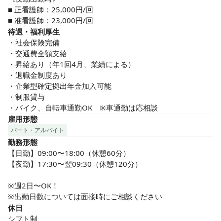
■ 正看護師：25,000円/回

■ 准看護師：23,000円/回
待遇・福利厚生
・社会保険完備

・交通費全額支給

・昇給あり（年1回4月、業績による）

・退職金制度あり

・企業型確定拠出年金加入可能

・制服貸与

・バイク、自転車通勤OK　※車通勤は応相談
雇用形態
パート・アルバイト
勤務形態
【日勤】09:00〜18:00（休憩60分）

【夜勤】17:30〜翌09:30（休憩120分）

※週2日〜OK！

※出勤日数については面接時にご相談ください
休日
シフト制