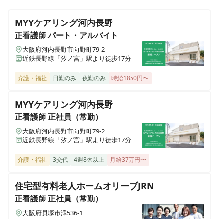
看護師｜正社員｜サービス付き高齢者向け住宅 ピースフ
メディケアポート株式会社 本社
リー針中野
MYYケアリング河内長野
大阪府大阪市西区北堀江1-1-18四ツ橋イーストビル4階
正看護師
パート・アルバイト
メディケア訪問看護ステーション
大阪府河内長野市向野町79-2
准看護師
正社員（常勤）
近鉄長野線「汐ノ宮」駅より徒歩17分
大阪府大阪市旭区清水4-9-4プレアール清水1A
看護師｜正社員｜サービス付き高齢者向け住宅 ピースフ
リー針中野
介護・福祉
日勤のみ
夜勤のみ
時給1850円〜
サービス付き高齢者向け住宅 ピースフリー箕面（メディケ
アポート）
MYYケアリング河内長野
大阪府箕面市半町2-4-2
正看護師
正社員（常勤）
大阪府河内長野市向野町79-2
住宅型有料老人ホーム24かんご生江(メディケアポート)
近鉄長野線「汐ノ宮」駅より徒歩17分
大阪府大阪市旭区生江3丁目3-15
介護・福祉
3交代
4週8休以上
月給37万円〜
住宅型有料老人ホーム ピースフリー岸和田アリビオ（メデ
ィケアポート）
住宅型有料老人ホームオリーブJRN
大阪府岸和田市磯上町4-21-33
正看護師
正社員（常勤）
大阪府貝塚市澤536-1
住宅型有料老人ホーム２４かんご夏見台(仮称)(メディケア