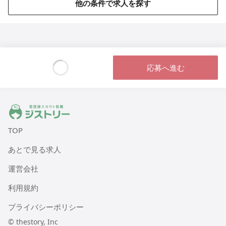
他の条件で求人を探す
ヨリソイハウス北津守(メディケアポート)
大阪府大阪市西成区北津守4丁目14-1
住宅型有料老人ホーム ２４かんご船橋
千葉県船橋市前貝塚町290-5
応募へ進む
Loading...
住宅型有料老人ホーム ピースフリー寝屋川弐番館（メデ
ィケアポート）
大阪府寝屋川市太間町10
ジストリー 看護師の転職マッチング
TOP
住宅型有料老人ホーム ピースフリー堺 アリビオ（メディ
ケアポート）
あとで見る求人
大阪府堺市中区大野芝町251番地
運営会社
住宅型有料老人ホーム ピースフリー東住吉（メディケアポ
利用規約
ート）
大阪府大阪市東住吉区住道矢田9-9-7
プライバシーポリシー
© thestory, Inc