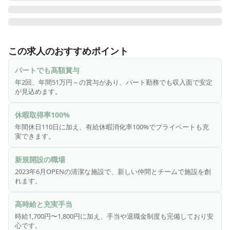
【2023年6月新規OPEN施設のオープニングスタッフ求人！】

堺市に2施設目の展開となる、完成したばかりのキレイな職場
この求人のおすすめポイント
でのお仕事です★ 新しい施設なので、新たに集まる仲間と一
緒に作り上げていく楽しさがありますよ♪

パートでも高額賞与
年2回、年間51万円～の賞与があり、パート勤務でも収入面で安定
【当求人のメリットポイント】

が見込めます。
・賞与年2回（年間510,000円〜）

・手当がかなり充実！！ ※詳細は「福利厚生」のところをご
休暇取得率100%
覧ください

年間休日110日に加え、有給休暇消化率100%でプライベートも充
・週休2日制

実できます。
・有給消化率100%取得可能

・年間休日110日 ※有給休暇は含んでおりません

新規開設の職場
・退職金制度（※試用期間は対象外）

2023年6月OPENの清潔な施設で、新しい仲間とチームで施設を創
------------------------

れます。
入居者様のケア全般（食事・入浴・排泄・口腔ケアなど）を
行っていただきます。

高時給と充実手当
ケアスタッフ・施設長・その他管理者が１つのチームとして
時給1,700円〜1,800円に加え、手当や退職金制度も完備しており安
運営を行っています。

心です。