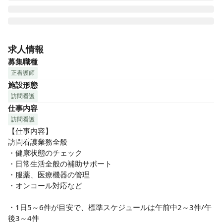
「狭山ヶ丘駅」から徒歩約7分の「わかさクリニック」が開設
した訪問看護ステーションです。「わかさクリニック」はか
求人情報
ねてより在宅医療にも注力しており、地域の患者さんを中心
募集職種
に緩和ケアを行っております。これまでの在宅医療でのノウ
正看護師
ハウが蓄積されているので、訪問看護未経験の方にもしっか
施設形態
りと研修・教育出来る環境です。共に事業所を作っていきま
訪問看護
せんか？
仕事内容
訪問看護
【仕事内容】

訪問看護業務全般

・健康状態のチェック

・日常生活全般の補助サポート

・服薬、医療機器の管理

・オンコール対応など

・1日5～6件が目安で、標準スケジュールは午前中2～3件/午
後3～4件
