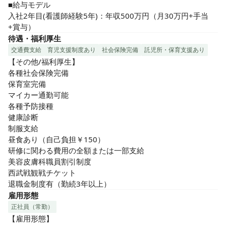
■給与モデル

入社2年目(看護師経験5年)：年収500万円（月30万円+手当
+賞与）
待遇・福利厚生
交通費支給
育児支援制度あり
社会保険完備
託児所・保育支援あり
【その他/福利厚生】

各種社会保険完備

保育室完備

マイカー通勤可能

各種予防接種

健康診断

制服支給

昼食あり（自己負担￥150）

研修に関わる費用の全額または一部支給

美容皮膚科職員割引制度

西武戦観戦チケット

退職金制度有（勤続3年以上）
雇用形態
正社員（常勤）
【雇用形態】
