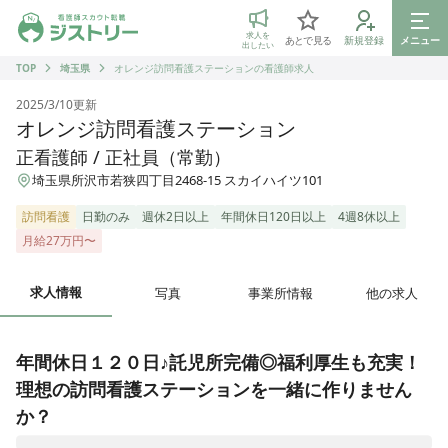
ジストリー 看護師の転職マッチング
求人を
あとで見る
新規登録
メニュー
出したい
TOP
埼玉県
オレンジ訪問看護ステーションの看護師求人
2025/3/10
更新
オレンジ訪問看護ステーション
正看護師 / 正社員（常勤）
埼玉県所沢市若狭四丁目2468-15 スカイハイツ101
訪問看護
日勤のみ
週休2日以上
年間休日120日以上
4週8休以上
月給27万円〜
求人情報
写真
事業所情報
他の求人
年間休日１２０日♪託児所完備◎福利厚生も充実！
理想の訪問看護ステーションを一緒に作りません
か？