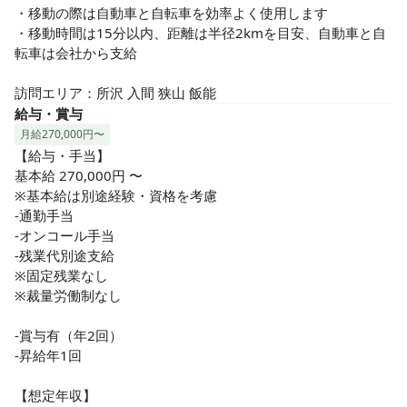
・移動の際は自動車と自転車を効率よく使用します

・移動時間は15分以内、距離は半径2kmを目安、自動車と自
転車は会社から支給

訪問エリア：所沢 入間 狭山 飯能
給与・賞与
月給270,000円〜
【給与・手当】

基本給 270,000円 〜

※基本給は別途経験・資格を考慮

-通勤手当

-オンコール手当

-残業代別途支給

※固定残業なし

※裁量労働制なし

-賞与有（年2回）

-昇給年1回

【想定年収】
