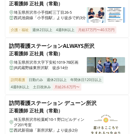
正看護師
正社員（常勤）
埼玉県所沢市小手指町三丁目26-5
西武池袋線「小手指駅」より徒歩で約3分
介護・福祉
週休2日以上
4週8休以上
月給37万円〜40.5万円
訪問看護ステーションALWAYS所沢
正看護師
正社員（常勤）
埼玉県所沢市大字下安松1019-7B区画
JR武蔵野線東所沢駅 徒歩14分
訪問看護
日勤のみ
週休2日以上
年間休日120日以上
4週8休以上
土日祝休み
月給26.6万円〜
訪問看護ステーション デューン所沢
正看護師
正社員（常勤）
埼玉県所沢市松葉町10-1 野口ビルディン
グ201号室
西武新宿線「新所沢駅」より徒歩2分