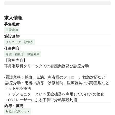
豊洲駅徒歩1分の好立地にある耳鼻咽喉科クリニックでのご勤
務をお願いします。
求人情報
募集職種
正看護師
施設形態
クリニック・診療所
仕事内容
介護・福祉系
救急外来
【業務内容】

耳鼻咽喉科クリニックでの看護業務及び診療介助

-看護業務：採血、点滴、患者様のフォロー、救急対応など

-診療介助：患者の誘導、診療補助、医療器具の消毒整理など

・舌下免疫療法

・アプノモニターという医療機器を利用したいびきの検査

・CO2レーザーによる下鼻甲介粘膜焼灼術
給与・賞与
月給280,000円〜