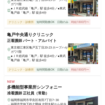
ガワ1階
●ＪＲ総武線「亀戸」駅 徒歩4分／●東武
亀戸線「亀戸」駅 徒歩4分
クリニック・診療所
短時間勤務OK
日勤のみ
時給1800円〜
亀戸中央通りクリニック
正看護師
パート・アルバイト
東京都江東区亀戸五丁目20-23 ホープハセ
ガワ1階
●ＪＲ総武線「亀戸」駅 徒歩4分／●東武
亀戸線「亀戸」駅 徒歩4分
クリニック・診療所
短時間勤務OK
日勤のみ
時給1800円〜
NEW
多機能型事業所シンフォニー
准看護師
正社員（常勤）
福岡県福岡市早良区有田7丁目7−30
福岡市営地下鉄七隈線 次郎丸駅から徒歩