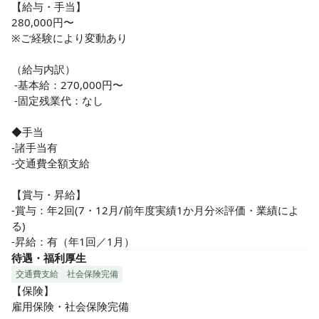
【給与・手当】

280,000円〜

※ご経験により変動あり

（給与内訳）

 -基本給：270,000円〜

 -固定残業代：なし

◆手当

-諸手当有

-交通費全額支給

【賞与・昇給】

-賞与：年2回(7・12月/前年度実績1か月分※評価・業績によ
る)

-昇給：有（年1回／1月）
待遇・福利厚生
交通費支給
社会保険完備
【保険】

雇用保険・社会保険完備
