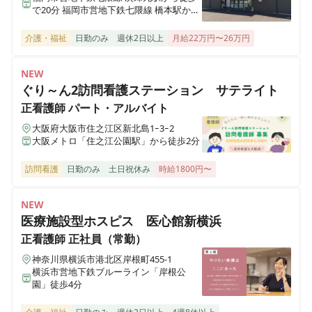
で20分 福岡市営地下鉄七隈線 橋本駅から
徒歩で23分
介護・福祉
日勤のみ
週休2日以上
月給22万円〜26万円
NEW
ぐり～ん2訪問看護ステーション サテライト
正看護師
パート・アルバイト
大阪府大阪市住之江区新北島1ｰ3ｰ2
大阪メトロ「住之江公園駅」から徒歩2分
訪問看護
日勤のみ
土日祝休み
時給1800円〜
NEW
医療施設型ホスピス 医心館新横浜
正看護師
正社員（常勤）
神奈川県横浜市港北区岸根町455-1
横浜市営地下鉄ブルーライン「岸根公
園」徒歩4分