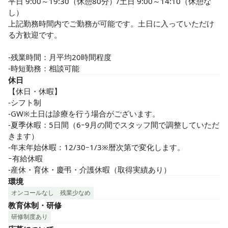
平日 9:00～19:30（休憩80分）/土日 9:00～14:10（休憩な
し）

上記勤務時間内でご勤務が可能です。土日に入っていただけ
る方歓迎です。

-残業時間：月平均20時間程度

-時短勤務：相談可能
休日
【休日・休暇】

-シフト制

-GW※土日は診療を行う場合がございます。

-夏季休暇：5日間（6ｰ9月の間でスタッフ間で調整していただ
きます）

-年末年始休暇：12/30ｰ1/3※暦次第で変化します。

ｰ有給休暇

-産休・育休・慶弔・介護休暇（取得実績あり）
環境
オンコールなし
残業少なめ
教育体制・研修
研修制度あり