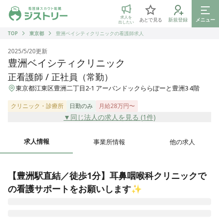
ジストリー 看護師の転職マッチング
求人を
あとで見る
新規登録
メニュー
出したい
TOP
東京都
豊洲ベイシティクリニックの看護師求人
2025/5/20
更新
豊洲ベイシティクリニック
正看護師 / 正社員（常勤）
東京都江東区豊洲二丁目2-1 アーバンドックららぽーと豊洲3 4階
クリニック・診療所
日勤のみ
月給28万円〜
▼同じ法人の求人を見る (
1
件)
求人情報
事業所情報
他の求人
【豊洲駅直結／徒歩1分】耳鼻咽喉科クリニックで
の看護サポートをお願いします✨