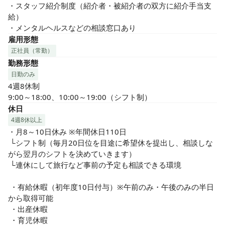
・スタッフ紹介制度（紹介者・被紹介者の双方に紹介手当支
給）

・メンタルヘルスなどの相談窓口あり
雇用形態
正社員（常勤）
勤務形態
日勤のみ
4週8休制

9:00～18:00、10:00～19:00（シフト制）
休日
4週8休以上
・月8～10日休み ※年間休日110日

 └シフト制（毎月20日位を目途に希望休を提出し、相談しな
がら翌月のシフトを決めていきます）

 └連休にして旅行など事前の予定も相談できる環境

 ・有給休暇（初年度10日付与）※午前のみ・午後のみの半日
から取得可能

 ・出産休暇

 ・育児休暇
