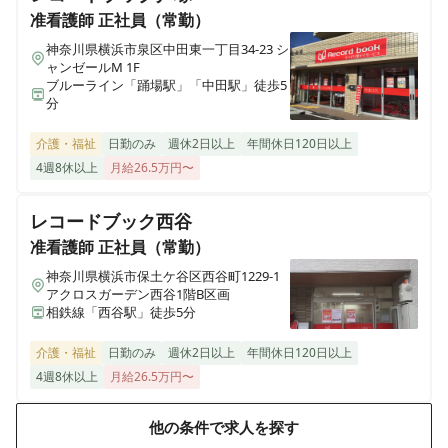
ヒューマンライフケア 日根野湯
准看護師
正社員（常勤）
大阪府泉佐野市日根野7157
神奈川県横浜市泉区中田東一丁目34-23 シ
ャンゼールM 1F
ブルーライン「踊場駅」「中田駅」徒歩5
ヒューマンライフケア 八尾の湯
分
大阪府八尾市本町1丁目1番18号 レジデンス八楽101
介護・福祉
日勤のみ
週休2日以上
年間休日120日以上
ヒューマンライフケア 鶴の湯（デイサービス）
4週8休以上
月給26.5万円〜
東京都江東区冬木22-24 1階
レコードブック西谷
ヒューマンライフケア 小松湯
准看護師
正社員（常勤）
東京都板橋区南常盤台2丁目9番2号 コーポ小松
神奈川県横浜市保土ケ谷区西谷町1229-1
アクロスガーデン西谷1階B区画
相鉄線「西谷駅」徒歩5分
ヒューマンライフケア中村橋の宿
東京都練馬区貫井2005-10-14
介護・福祉
日勤のみ
週休2日以上
年間休日120日以上
4週8休以上
月給26.5万円〜
ヒューマンライフケア町田木曽ホスピスホーム
東京都町田市木曽西2004-12-15
他の条件で求人を探す