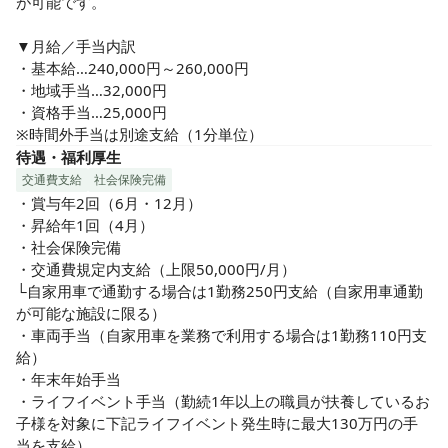
が可能です。

※ご利用者数は25～29名で下記3つのケアサービスを提供し
ます

▼月給／手当内訳

└宿泊（1日の利用者数は5～9名）

・基本給…240,000円～260,000円

└通い（1日の利用は約15名、入浴は5名程度）

・地域手当…32,000円

└訪問（長時間のケアはほぼなし（30分程度の対応が主））
・資格手当…25,000円

※時間外手当は別途支給（1分単位）
待遇・福利厚生
交通費支給
社会保険完備
・賞与年2回（6月・12月）

・昇給年1回（4月）

・社会保険完備

・交通費規定内支給（上限50,000円/月）

└自家用車で通勤する場合は1勤務250円支給（自家用車通勤
が可能な施設に限る）

・車両手当（自家用車を業務で利用する場合は1勤務110円支
給）

・年末年始手当

・ライフイベント手当（勤続1年以上の職員が扶養しているお
子様を対象に下記ライフイベント発生時に最大130万円の手
当を支給）
