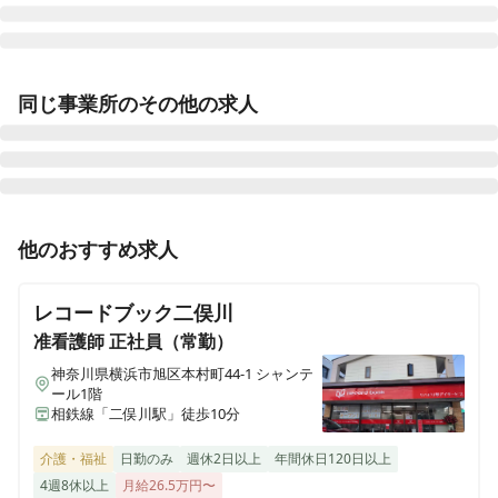
ヒューマンライフケア 岡崎の湯
同じ事業所のその他の求人
愛知県岡崎市井田西町13番16
ヒューマンライフケア 豊橋の湯
愛知県豊橋市忠興1丁目1番6号 コーポ白鳥１階
准看護師
正社員（常勤）
他のおすすめ求人
ヒューマンライフケア 平安の湯
夜勤なし／賞与年2回／豊富な研修制度／退職金制度／
愛知県名古屋市北区上飯田東町3丁目6番2号
介護業界未経験OK
レコードブック二俣川
ヒューマンライフケア 泉大津の湯
准看護師
正社員（常勤）
大阪府泉大津市虫取町2丁目6番43号
神奈川県横浜市旭区本村町44-1 シャンテ
正看護師
パート・アルバイト
ール1階
夜勤なし／賞与（一時金）年2回／昇給年1回／豊富な研
相鉄線「二俣川駅」徒歩10分
ヒューマンライフケア 本郷の湯
修制度／個別ケア／介護業界未経験OK
愛知県名古屋市名東区本郷2丁目77番地1 メゾントモエ1階
介護・福祉
日勤のみ
週休2日以上
年間休日120日以上
4週8休以上
月給26.5万円〜