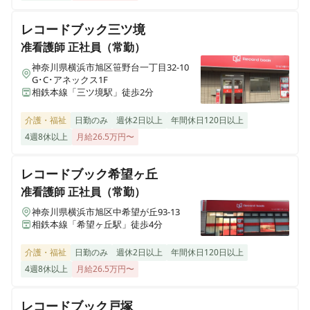
ヒューマンライフケア なにわ乃湯
准看護師
パート・アルバイト
大阪府大阪市浪速区稲荷1丁目12番29号
夜勤なし／賞与（一時金）年2回／昇給年1回／豊富な研
レコードブック三ツ境
修制度／個別ケア／介護業界未経験OK
准看護師
正社員（常勤）
ヒューマンライフケア伏見の宿
神奈川県横浜市旭区笹野台一丁目32-10
京都府京都市伏見区日野谷寺町68
G･C･アネックス1F
相鉄本線「三ツ境駅」徒歩2分
ヒューマンライフケア 望地
介護・福祉
日勤のみ
週休2日以上
年間休日120日以上
神奈川県綾瀬市小園1538番1号 メゾンサンサーラ1階
4週8休以上
月給26.5万円〜
ヒューマンライフケア宇奈根の宿
レコードブック希望ヶ丘
神奈川県川崎市高津区宇奈根633-2
准看護師
正社員（常勤）
神奈川県横浜市旭区中希望が丘93-13
ヒューマンライフケア宮前の宿
相鉄本線「希望ヶ丘駅」徒歩4分
神奈川県川崎市宮前区水沢3丁目14番3号
介護・福祉
日勤のみ
週休2日以上
年間休日120日以上
ヒューマンライフケア麻生グループホーム
4週8休以上
月給26.5万円〜
神奈川県川崎市麻生区千代ヶ丘7丁目6-4
レコードブック戸塚