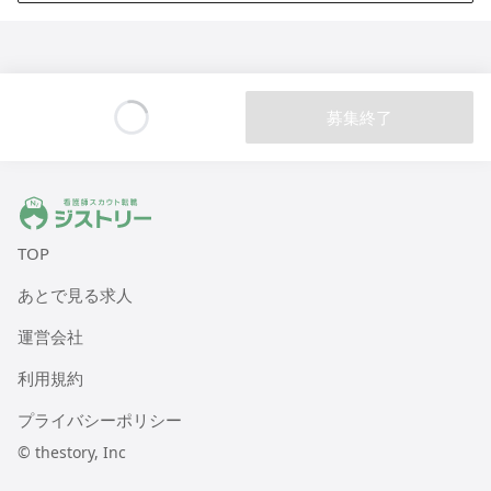
ヒューマンライフケア 灘の湯
兵庫県神戸市灘区灘北通9丁目1番7号
募集終了
Loading...
ジストリー 看護師の転職マッチング
TOP
あとで見る求人
運営会社
利用規約
プライバシーポリシー
© thestory, Inc