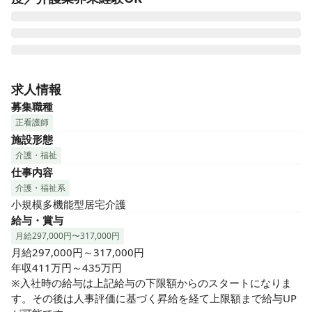
♪ 車通勤OK|夜勤なし ♪

住み慣れたご自宅・環境での生活を続けていく為の支援事業
求人情報
所です

募集職種
ご利用者一人ひとりに寄り添い、ゆっくりと密に関わること
正看護師
ができます

施設形態
介護・福祉
・ご利用者の健康管理、服薬管理

仕事内容
・点滴や胃ろう、経管栄養などの管理

・傷や褥瘡(床ずれ)、インシュリン注射などの医療的処置

介護・福祉系
・往診医との連携

小規模多機能型居宅介護
・通院介助

給与・賞与
・介護業務の補助

月給297,000円〜317,000円
・ご利用者やご家族への相談援助

月給297,000円～317,000円

など

年収411万円～435万円

※入社時の給与は上記給与の下限額からのスタートになりま
▼職場環境

す。その後は人事評価に基づく昇給を経て上限額まで給与UP
※スタッフ数は原則ご利用者3名に対し1名の配置
