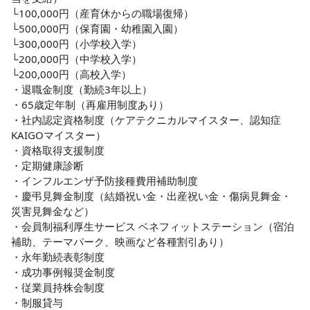
└100,000円（産育休からの職場復帰）

└500,000円（保育園・幼稚園入園）

└300,000円（小学校入学）

└200,000円（中学校入学）

└200,000円（高校入学）

・退職金制度（勤続3年以上）

・65歳定年制（再雇用制度あり）

・社内認定資格制度（ケアテクニカルマイスター、認知症
KAIGOマイスター）

・資格取得支援制度

・定期健康診断

・インフルエンザ予防接種費用補助制度

・慶弔見舞金制度（結婚祝い金・出産祝い金・傷病見舞金・
災害見舞金など）

・会員制福利厚生サービス ベネフィットステーション（宿泊
補助、テーマパーク、映画など各種割引あり）

・永年勤続表彰制度

・成功事例報奨金制度

・従業員持株会制度

・制服貸与
