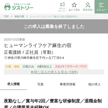
ジストリー 看護師の転職マッチング
求人を
あとで見る
新規登録
メニュー
出したい
TOP
神奈川県
ヒューマンライフケア麻生の宿の看護師求人
この求人は募集を終了しました
2025/12/23
更新
ヒューマンライフケア麻生の宿
正看護師 / 正社員（常勤）
神奈川県川崎市麻生区千代ヶ丘7丁目6-4
介護・福祉
日勤のみ
4週8休以上
月給29.7万円〜31.7万円
▼同じ法人の求人を見る (
18
件)
求人情報
写真
事業所情報
他の求人
夜勤なし／賞与年2回／豊富な研修制度／退職金制
度／介護業界未経験OK