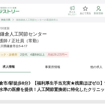
トリー 看護師の転職マッチング
求人を
あとで見る
新規登録
出したい
神奈川県
湘南鎌倉人工関節センターの看護師求人
/30
更新
鎌倉人工関節センター
護師 / 正社員（常勤）
川県鎌倉市台5-4-17
ニック・診療所
2交代
4週8休以上
月給29.2万円〜
求人情報
事業所情報
他の求人
倉市/駅徒歩8分》【福利厚生手当充実★残業ほぼゼロ】
水準の医療を提供！人工関節置換術に特化したクリニッ