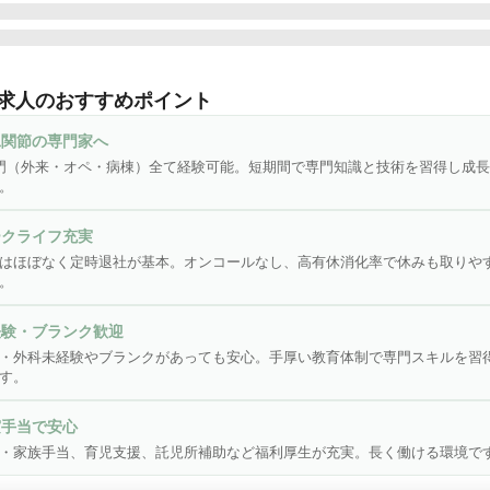
南鎌倉人工関節センターについて》

4年国内で初めての人工関節特化型施設(19床)としてオープン。

求人のおすすめポイント
は人工関節手術を専門とし、毎年700件前後の人工関節手術（主にM
なっています。患者様の”早期退院・早期社会復帰”をモットーに掲
工関節の専門家へ
準の技術と心で患者様ファーストの高度専門医療を提供し続けていま
門（外来・オペ・病棟）全て経験可能。短期間で専門知識と技術を習得し成
。
ここがポイント！★⭐︎

ここでしか味わえない！質の高い看護が提供できます♪》

ークライフ充実
ター内の看護業務（外来・オペ・病棟）の全てを担当することがで
はほぼなく定時退社が基本。オンコールなし、高有休消化率で休みも取りや
一人ひとりの回復までのプロセスを深く理解できるので、断片的で
。
より広い視野を持ったレベルの高い看護が提供できる環境です♪ま
はなかなか経験できない、短期間で3部門全てを経験することがで
経験・ブランク歓迎
看護のエキスパートへ着実かつスピードを持って成長することがで
・外科未経験やブランクがあっても安心。手厚い教育体制で専門スキルを習
す。
仕事も自分も大切にできます！》

実手当で安心
の入院、オペ、外来が中心となっているため、ほぼ残業なく定時退
・家族手当、育児支援、託児所補助など福利厚生が充実。長く働ける環境で
す♪月1回の勉強会も、勤務内で開催され、メリハリある働き方がで