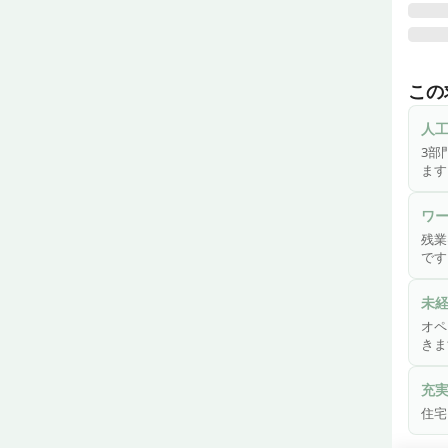
《湘
200
この
院長
を行
人
界水
3部
ます
⭐︎★
◎《
ワ
セン
残業
す。
です
い、
院で
未
で、
オペ
す！

きま
◎《
充
予定
住宅
いま