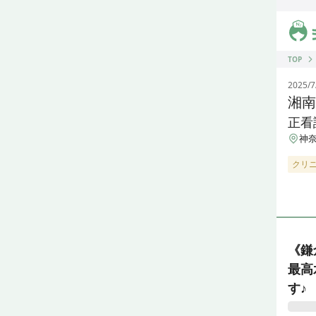
ジス
TOP
2025/7
湘南
正看
神奈
クリ
《鎌
最高
す♪