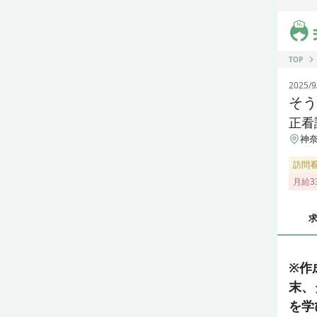
ジス
TOP
2025/9
そう
正看
神奈
訪問
月給3
※作
末、
を学