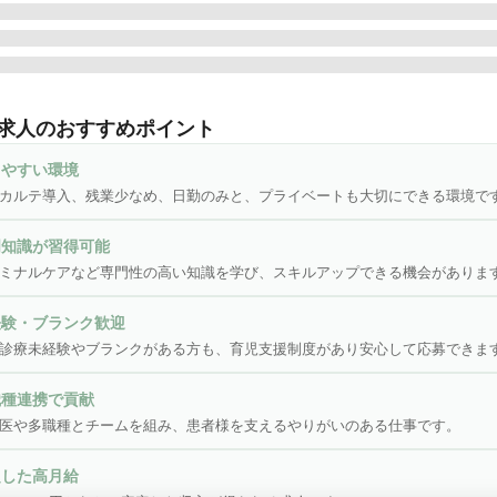
気がありながらも家でお過ごしになりたい方、病院へ通うことが難
自宅やご施設にお伺いし診療を行います。担当医や多職種の方とチ
求人のおすすめポイント
で患者様を支援していくお仕事です。

きやすい環境
担当して頂く内容は

カルテ導入、残業少なめ、日勤のみと、プライベートも大切にできる環境で
門知識が習得可能


ミナルケアなど専門性の高い知識を学び、スキルアップできる機会がありま
経験・ブランク歓迎
診療未経験やブランクがある方も、育児支援制度があり安心して応募できま
ます。

職種連携で貢献
＿＿１日の流れ＿＿＿＿＿＿＿＿＿＿＿＿＿＿＿＿＿＿＿＿

医や多職種とチームを組み、患者様を支えるやりがいのある仕事です。
:00〈朝礼〉　　　

の夜間対応の状況を全体に共有。当日、往診の必要性や、患者様の
定した高月給
業務の進捗等を確認。
