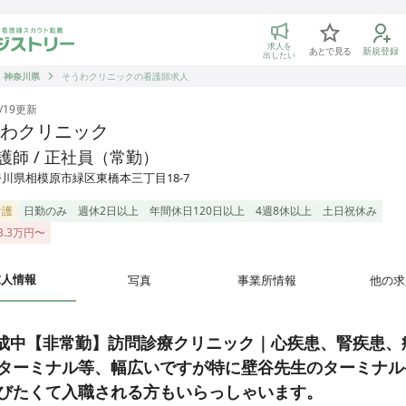
トリー 看護師の転職マッチング
求人を
あとで見る
新規登録
出したい
神奈川県
そうわクリニックの看護師求人
/19
更新
わクリニック
護師 / 正社員（常勤）
川県相模原市緑区東橋本三丁目18-7
看護
日勤のみ
週休2日以上
年間休日120日以上
4週8休以上
土日祝休み
3.3万円〜
求人情報
写真
事業所情報
他の求
成中【非常勤】訪問診療クリニック｜心疾患、腎疾患、
ターミナル等、幅広いですが特に壁谷先生のターミナル
びたくて入職される方もいらっしゃいます。