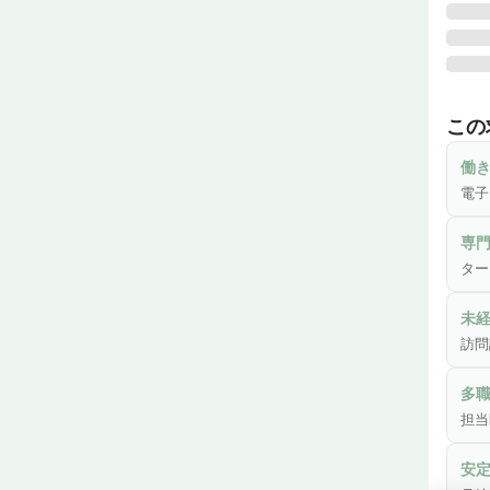
ご病
のご
この
組ん
働
主に
電子
 -診療帯同(バイタル測定、クラウド型電子カルテ入力補助、患者様やご家族対
専
応など)
ター
 -多職種連携の方との連携窓口

 -日常的に使用する物品(医療機器や医薬品等)の管理・補充業務

未
訪問
となり
多
＿＿
担当
・09
前日
安
認、