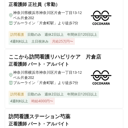
宮内併設
正看護師
正社員（常勤）
神奈川県横浜市神奈川区片倉一丁目13-12
ベル片倉202
学研ココファン・ナーシング市川
ブルーライン「片倉町駅」より徒歩7分
千葉県市川市本北方三丁目12-10 ココファン市川中山内併設
訪問看護
日勤のみ
週休2日以上
年間休日120日以上
学研ココファン・ナーシング越谷
4週8休以上
土日祝休み
月給25万円〜
埼玉県越谷市新越谷一丁目68-1ココファン南越谷内併設
ここから訪問看護リハビリケア 片倉店
学研ココファン・ナーシング金沢
正看護師
パート・アルバイト
石川県金沢市大友一丁目238 ココファン金沢鞍月弐番館内併設
神奈川県横浜市神奈川区片倉一丁目13-12
ベル片倉202
ブルーライン「片倉町駅」より徒歩7分
学研ココファン・ナーシング静岡
静岡県静岡市駿河区南八幡町2-50ココファン静岡南八幡内併設
訪問看護
日勤のみ
週休2日以上
年間休日120日以上
4週8休以上
時給4000円〜
学研ココファン・ナーシング町田
神奈川県相模原市南区上鶴間本町四丁目35-12 ココファン町田内併設
訪問看護ステーション芍薬
正看護師
パート・アルバイト
学研ココファン・ナーシング新潟