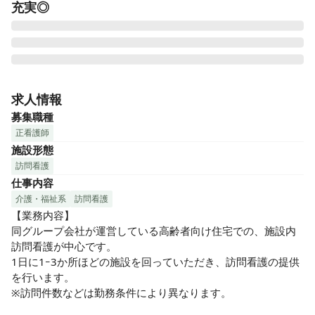
充実◎
東証プライム市場上場の学研グループが手掛ける訪問看護ス
テーションです。

求人情報
訪問先のほとんどは、同グループが運営する、24時間介護ス
募集職種
タッフ常駐の高齢者向け住宅(サ高住)です。

正看護師
住宅に常駐している介護スタッフとも連携を取ることで、利
施設形態
用者様に素早く

訪問看護
的確なサポートを行うことができ、安心して療養生活を送っ
仕事内容
ていただけます。

施設内での訪問看護が中心のため、移動時間が短く、利用者
介護・福祉系
訪問看護
様とのコミュニケーションを大切にでき、ケアの時間もしっ
【業務内容】

かりと取れることが大きな特長です。

同グループ会社が運営している高齢者向け住宅での、施設内
一軒一軒外を移動することが無いので、天候や季節に関係な
訪問看護が中心です。

く、安心して訪問が可能です。
1日に1ｰ3か所ほどの施設を回っていただき、訪問看護の提供
を行います。

※訪問件数などは勤務条件により異なります。
