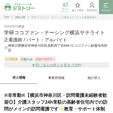
ジストリー 看護師の転職マッチング
求人を
あとで見る
新規登録
メニュー
出したい
TOP
神奈川県
学研ココファン・ナーシング横浜サテライトの看護師求人
2025/3/10
更新
学研ココファン・ナーシング横浜サテライト
正看護師 / パート・アルバイト
神奈川県横浜市神奈川区松見町四丁目944-12 ココファン妙蓮寺内併
設
訪問看護
日勤のみ
時給1900円〜
▼同じ法人の求人を見る (
12
件)
求人情報
事業所情報
他の求人
※非常勤※【横浜市神奈川区・訪問看護未経験者歓
迎◎】介護スタッフ24h常駐の高齢者住宅内での訪
問がメインの訪問看護です✨教育・サポート体制