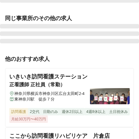
学研ココファン・ナーシング柏
同じ事業所のその他の求人
千葉県柏市明原四丁目9-20 ココファン柏明原弐番館内併設
学研ココファン・ナーシング名古屋
愛知県名古屋市南区平子一丁目2-46 ココファン新瑞橋内併設
正看護師
正社員（常勤）
他のおすすめ求人
学研ココファン・ナーシング立川
【横浜市神奈川区・訪問看護未経験者歓迎◎】介護スタ
東京都立川市錦町三丁目6-23 ココファン立川弐番館内併設
ッフ24h常駐の高齢者住宅内での訪問がメインの訪問看
いきいき訪問看護ステーション
護です✨教育・サポート体制充実◎
学研ココファン・ナーシング横浜
正看護師
正社員（常勤）
神奈川県横浜市鶴見区中央3-19-11 ココファン横浜鶴見内併設
神奈川県横浜市神奈川区広台太田町2-4
東神奈川駅 徒歩７分
学研ココファン・ナーシング藤沢
神奈川県藤沢市辻堂元町六丁目17-1 ココファン藤沢SST内併設
訪問看護
2交代
日勤のみ
週休2日以上
4週8休以上
土日祝休み
月給30万円〜40万円
学研ココファン・ナーシング平塚
ここから訪問看護リハビリケア 片倉店
神奈川県平塚市四之宮一丁目3-57 ココファンメディカルタウン湘南四之