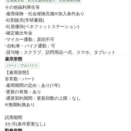
交通費支給
育児支援制度あり
社会保険完備
その他福利厚生等

-雇用保険・社会保険完備※加入条件あり

-社割販売(学研書籍)

-社員優待(ベネフィットステーション)

-確定拠出年金

-マイカー通勤：原則不可

ｰ自転車・バイク通勤：可

-貸与物：スクラブ、訪問用品一式、スマホ、タブレット
雇用形態
パート・アルバイト
【雇用形態】

非常勤・パート

-雇用期間の定め：あり(1年)

-更新の有無：あり

-通算契約期間・更新回数の上限：なし

※無期転換あり

試用期間

3か月(条件変更なし)
勤務形態