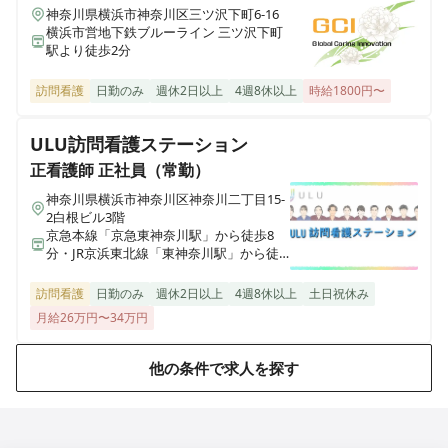
新潟県新潟市中央区鳥屋野南三丁目25-16 ココファン新潟とやの内併設
神奈川県横浜市神奈川区三ツ沢下町6-16
横浜市営地下鉄ブルーライン 三ツ沢下町
駅より徒歩2分
訪問看護
日勤のみ
週休2日以上
4週8休以上
時給1800円〜
ULU訪問看護ステーション
正看護師
正社員（常勤）
神奈川県横浜市神奈川区神奈川二丁目15-
2白根ビル3階
京急本線「京急東神奈川駅」から徒歩8
分・JR京浜東北線「東神奈川駅」から徒
歩8分
訪問看護
日勤のみ
週休2日以上
4週8休以上
土日祝休み
月給26万円〜34万円
他の条件で求人を探す