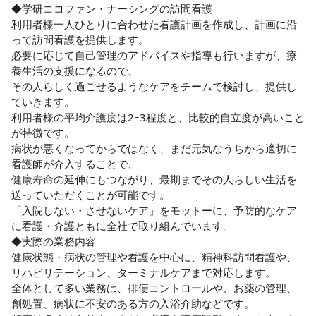
◆学研ココファン・ナーシングの訪問看護

利用者様一人ひとりに合わせた看護計画を作成し、計画に沿
って訪問看護を提供します。

必要に応じて自己管理のアドバイスや指導も行いますが、療
養生活の支援になるので、

その人らしく過ごせるようなケアをチームで検討し、提供し
ていきます。

利用者様の平均介護度は2ｰ3程度と、比較的自立度が高いこと
が特徴です。

病状が悪くなってからではなく、まだ元気なうちから適切に
看護師が介入することで、

健康寿命の延伸にもつながり、最期までその人らしい生活を
送っていただくことが可能です。

「入院しない・させないケア」をモットーに、予防的なケア
に看護・介護ともに全社で取り組んでいます。

◆実際の業務内容

健康状態・病状の管理や看護を中心に、精神科訪問看護や、
リハビリテーション、ターミナルケアまで対応します。

全体として多い業務は、排便コントロールや、お薬の管理、
創処置、病状に不安のある方の入浴介助などです。
