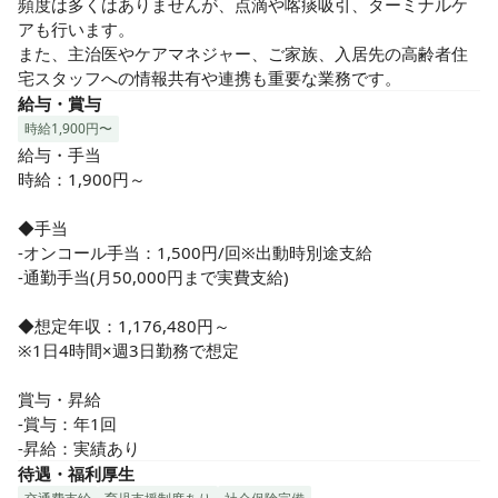
頻度は多くはありませんが、点滴や喀痰吸引、ターミナルケ
アも行います。

また、主治医やケアマネジャー、ご家族、入居先の高齢者住
宅スタッフへの情報共有や連携も重要な業務です。
給与・賞与
時給1,900円〜
給与・手当

時給：1,900円～

◆手当

-オンコール手当：1,500円/回※出動時別途支給

-通勤手当(月50,000円まで実費支給)

◆想定年収：1,176,480円～

※1日4時間×週3日勤務で想定

賞与・昇給

-賞与：年1回

-昇給：実績あり
待遇・福利厚生