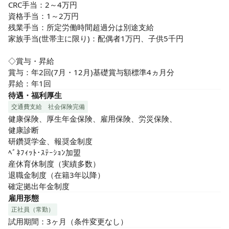
CRC手当：2～4万円

資格手当：1～2万円

残業手当：所定労働時間超過分は別途支給

家族手当(世帯主に限り)：配偶者1万円、子供5千円

◇賞与・昇給

賞与：年2回(7月・12月)基礎賞与額標準4ヵ月分

昇給：年1回
待遇・福利厚生
交通費支給
社会保険完備
健康保険、厚生年金保険、雇用保険、労災保険、

健康診断

研鑽奨学金、報奨金制度

ﾍﾞﾈﾌｨｯﾄ･ｽﾃｰｼｮﾝ加盟

産休育休制度（実績多数）

退職金制度（在籍3年以降）

確定拠出年金制度
雇用形態
正社員（常勤）
試用期間：3ヶ月（条件変更なし）