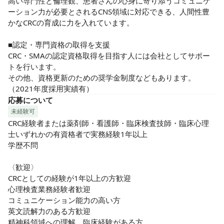
高い専門性と倫理観、患者さんの心身に寄り添うコミュニケ
ーション力が必要とされるCNS領域に対応できる、人間性豊
かなCRCの育成に力を入れています。

■認定・専門資格の取得を支援

CRC・SMAの認定資格取得を目指す人には会社としてサポー
トを行います。

​その他、資格更新のための奨学金制度などもあります。
（2021年度採用実績有）
応募について
未経験可
CRC経験者または薬剤師・看護師・臨床検査技師・臨床心理
士いずれかの有資格者で実務経験1年以上

学歴不問

〈歓迎〉

CRCとしての経験が1年以上の方歓迎　

心理検査業務経験者歓迎

コミュニケーション能力の高い方

英文読解力のある方歓迎

精神科領域への理解、臨床経験がある方
