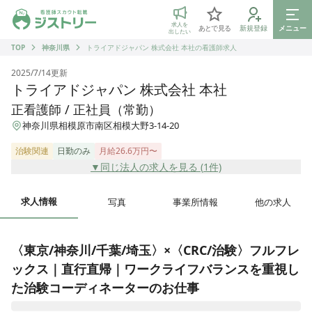
ジストリー 看護師の転職マッチング
求人を
あとで見る
新規登録
メニュー
出したい
TOP
神奈川県
トライアドジャパン 株式会社 本社の看護師求人
2025/7/14
更新
トライアドジャパン 株式会社 本社
正看護師 / 正社員（常勤）
神奈川県相模原市南区相模大野3-14-20
治験関連
日勤のみ
月給26.6万円〜
▼同じ法人の求人を見る (
1
件)
求人情報
写真
事業所情報
他の求人
〈東京/神奈川/千葉/埼玉〉×〈CRC/治験〉フルフレ
ックス｜直行直帰｜ワークライフバランスを重視し
た治験コーディネーターのお仕事