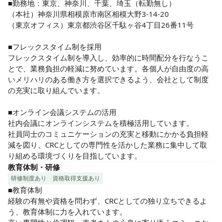
■勤務地：東京、神奈川、千葉、埼玉（転勤無し）

（本社）神奈川県相模原市南区相模大野3-14-20

（東京オフィス）東京都渋谷区千駄ヶ谷4丁目26番11号

■フレックスタイム制を採用

フレックスタイム制を導入し、効率的に時間配分を行なうこ
とで、業務負担の軽減に努めています。各個人が自由度の高
いメリハリのある働き方を選択できるよう、会社として制度
の充実に取り組んでいます。

■オンライン会議システムの活用

社内会議にオンラインシステムを積極活用しています。

社員同士のコミュニケーションの充実と移動にかかる負担軽
減を図り、CRCとしての専門性を活かした業務に集中して取
り組める環境づくりを目指しています。
教育体制・研修
研修制度あり
資格取得支援あり
■教育体制

経験の有無や資格を問わず、CRCとしての独り立ちできるよ
う、教育体制に力を入れています。
