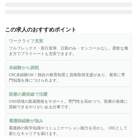
トライアドジャパン医薬開発本部は、精神科・中枢神経系領
域（CNS領域）で高度な専門性と豊富な実績をもつSMO（治
この求人のおすすめポイント
験施設支援機関）です。

中枢神経系領域をはじめ、新薬の開発をサポートし、現代の
ワークライフ充実
医療課題の解決に貢献することを目指します。

フルフレックス・直行直帰、日勤のみ・オンコールなし。柔軟な働
現在、領域を問わず、多くの治験・臨床研究の支援を実施し
き方でプライベートも充実できます。
ており、

​さまざまなバックグラウンドを持った、CRC希望者を募集し
未経験から挑戦
ています。

CRC未経験OK！独自の教育制度と資格取得支援があり、着実に専
門知識を身につけられます。
【​トライアドジャパンを知る】

◆CNS領域

医療の最前線で活躍
急速に高齢化が進む中、アルツハイマー型認知症を含むCNS
CNS領域の新薬開発をサポート。専門性を高めつつ、医療の発展に
領域の治験は、医療の発展に大きく寄与する分野です。当社
貢献できるやりがいある仕事です。
では2000年から施設支援業務をスタートさせ現在は東京・神
奈川を拠点に、精神科領域を専門とする医療機関での治験を
看護師経験が強み
支援しています。

看護師の医学知識やコミュニケーション能力を活かし、CRCとして
新たなキャリアを築けます。