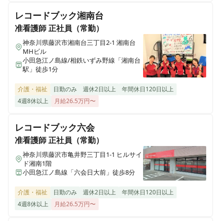
レコードブック湘南台
准看護師
正社員（常勤）
神奈川県藤沢市湘南台三丁目2-1 湘南台
MHビル
小田急江ノ島線/相鉄いずみ野線「湘南台
駅」徒歩1分
介護・福祉
日勤のみ
週休2日以上
年間休日120日以上
4週8休以上
月給26.5万円〜
レコードブック六会
准看護師
正社員（常勤）
神奈川県藤沢市亀井野三丁目1-1 ヒルサイ
ド湘南1階
⼩⽥急江ノ島線「六会⽇⼤前」徒歩8分
介護・福祉
日勤のみ
週休2日以上
年間休日120日以上
4週8休以上
月給26.5万円〜