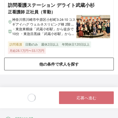
訪問看護ステーション デライト武蔵小杉
正看護師
正社員（常勤）
神奈川県川崎市中原区小杉町3-24-10 コス
ギアイハグ ウェルネスリビング棟 2階 オ
フィス
・東急東横線「武蔵小杉駅」から徒歩で
10分 ・東急目黒線「武蔵小杉駅」から徒
歩で10分 ・JR南武線「武蔵小杉駅」から
徒歩で9分
訪問看護
日勤のみ
週休2日以上
年間休日120日以上
月給28.1万円〜33.1万円
他の条件で求人を探す
応募へ進む
Loading...