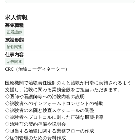
◆治験+臨床研究

専門知識を有するスタッフが治験の立ち上げ・実施～修了ま
求人情報
でをフルサポート

募集職種
◆キャリアを磨く

正看護師
実践を重視した独自の教育制度や、認定取得など個人のスキ
施設形態
ルアップを会社が支援、CRCとしての実力とキャリアを磨く
治験関連
ことができます。中途入社・未経験からスタートし、現在
仕事内容
CRCとして現場の第一線で活躍する人材も多数

治験関連
CRC（治験コーディネーター）

◆働きやすい環境

ワークライフバランスを重視し、一人ひとりが活躍できる環
医療機関で治験責任医師のもと治験が円滑に実施されるよう
境づくりに力をいれています。各個人が自由度の高い、メリ
支援し、治験に関わる業務全般をご担当いただきます。

ハリある働き方が選択できるよう、会社として制度の充実に
◇医師や看護師等への治験内容の説明

取り組んでいます。

◇被験者へのインフォームドコンセントの補助

◇被験者の来院と検査スケジュールの調整

【​これまでのスキル・経験を活かす】

◇被験者へプロトコルに則った正確な服薬指導

◆看護師の方

◇治験前の契約準備や説明会

当社に所属する看護師資格をもつCRCは、医学的知識の豊富
◇担当する治験に関する業務フローの作成

さはもちろん、患者さんや医療機関のスタッフとのコミュニ
◇症例管理のための資料作成
