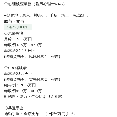
ケーションやコーディネート力に大きな力を発揮していま
◇心理検査業務（臨床心理士のみ）

す。

精神科だけでなく、オンコロジー、循環器などの経験のある
■勤務地：東京、神奈川、千葉、埼玉（転勤無し）
看護師も活躍しています。

給与・賞与
トライアドジャパンでは、社員のワークライフバランスを重
月給266,000円〜
視し、1人ひとりが「活躍できる」環境づくりに力を入れてい
◇未経験者　

ます。
月給：26.6万円 

年収例386万～470万

基本給22.1万円～

(医療資格有、臨床経験1年程度)

◇CRC経験者

基本給23万円～

(医療資格有、実務経験2年程度)

給与例：28.5万円 

年収例409万～600万

※経験・能力・年令により応相談

◇共通手当

通勤手当：全額支給　（上限5万円まで）
